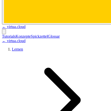
←
virtua.cloud
Tutorials
Konzepte
Spickzettel
Glossar
← virtua.cloud
Lernen