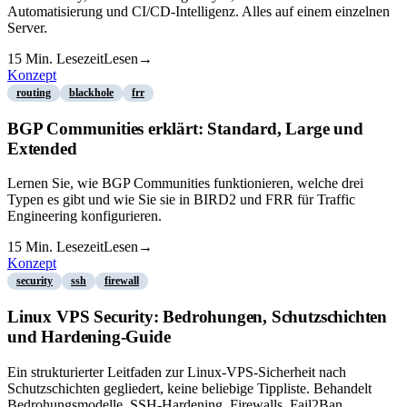
Automatisierung und CI/CD-Intelligenz. Alles auf einem einzelnen
Server.
15
Min. Lesezeit
Lesen
→
Konzept
routing
blackhole
frr
BGP Communities erklärt: Standard, Large und
Extended
Lernen Sie, wie BGP Communities funktionieren, welche drei
Typen es gibt und wie Sie sie in BIRD2 und FRR für Traffic
Engineering konfigurieren.
15
Min. Lesezeit
Lesen
→
Konzept
security
ssh
firewall
Linux VPS Security: Bedrohungen, Schutzschichten
und Hardening-Guide
Ein strukturierter Leitfaden zur Linux-VPS-Sicherheit nach
Schutzschichten gegliedert, keine beliebige Tippliste. Behandelt
Bedrohungsmodelle, SSH-Hardening, Firewalls, Fail2Ban,