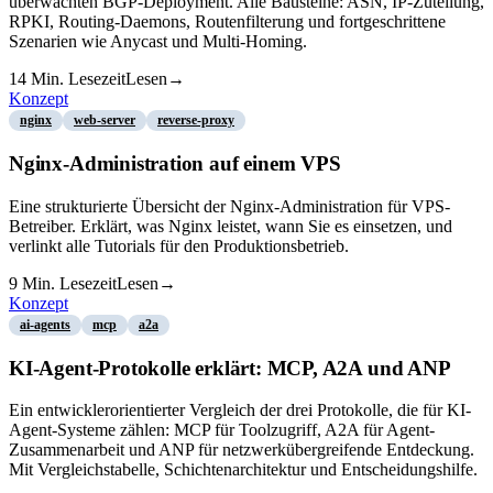
überwachten BGP-Deployment. Alle Bausteine: ASN, IP-Zuteilung,
RPKI, Routing-Daemons, Routenfilterung und fortgeschrittene
Szenarien wie Anycast und Multi-Homing.
14
Min. Lesezeit
Lesen
→
Konzept
nginx
web-server
reverse-proxy
Nginx-Administration auf einem VPS
Eine strukturierte Übersicht der Nginx-Administration für VPS-
Betreiber. Erklärt, was Nginx leistet, wann Sie es einsetzen, und
verlinkt alle Tutorials für den Produktionsbetrieb.
9
Min. Lesezeit
Lesen
→
Konzept
ai-agents
mcp
a2a
KI-Agent-Protokolle erklärt: MCP, A2A und ANP
Ein entwicklerorientierter Vergleich der drei Protokolle, die für KI-
Agent-Systeme zählen: MCP für Toolzugriff, A2A für Agent-
Zusammenarbeit und ANP für netzwerkübergreifende Entdeckung.
Mit Vergleichstabelle, Schichtenarchitektur und Entscheidungshilfe.