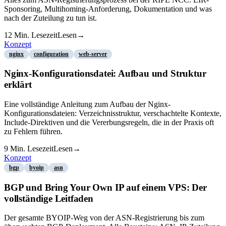
Sponsoring, Multihoming-Anforderung, Dokumentation und was
nach der Zuteilung zu tun ist.
12
Min. Lesezeit
Lesen
→
Konzept
nginx
configuration
web-server
Nginx-Konfigurationsdatei: Aufbau und Struktur
erklärt
Eine vollständige Anleitung zum Aufbau der Nginx-
Konfigurationsdateien: Verzeichnisstruktur, verschachtelte Kontexte,
Include-Direktiven und die Vererbungsregeln, die in der Praxis oft
zu Fehlern führen.
9
Min. Lesezeit
Lesen
→
Konzept
bgp
byoip
asn
BGP und Bring Your Own IP auf einem VPS: Der
vollständige Leitfaden
Der gesamte BYOIP-Weg von der ASN-Registrierung bis zum