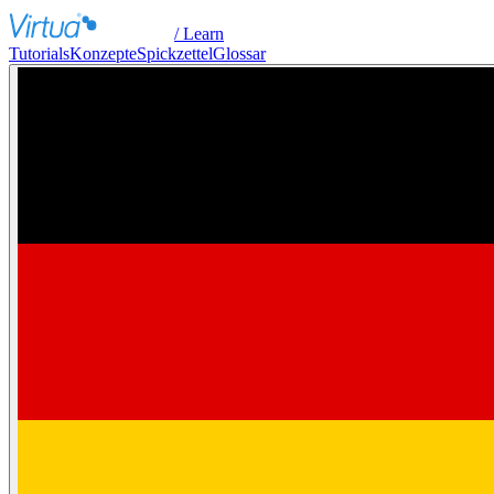
/ Learn
Tutorials
Konzepte
Spickzettel
Glossar