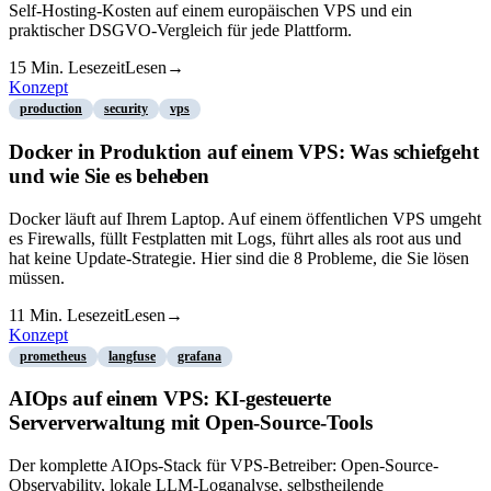
Self-Hosting-Kosten auf einem europäischen VPS und ein
praktischer DSGVO-Vergleich für jede Plattform.
15
Min. Lesezeit
Lesen
→
Konzept
production
security
vps
Docker in Produktion auf einem VPS: Was schiefgeht
und wie Sie es beheben
Docker läuft auf Ihrem Laptop. Auf einem öffentlichen VPS umgeht
es Firewalls, füllt Festplatten mit Logs, führt alles als root aus und
hat keine Update-Strategie. Hier sind die 8 Probleme, die Sie lösen
müssen.
11
Min. Lesezeit
Lesen
→
Konzept
prometheus
langfuse
grafana
AIOps auf einem VPS: KI-gesteuerte
Serververwaltung mit Open-Source-Tools
Der komplette AIOps-Stack für VPS-Betreiber: Open-Source-
Observability, lokale LLM-Loganalyse, selbstheilende