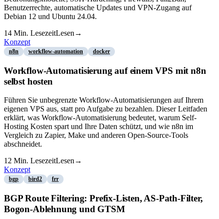
Benutzerrechte, automatische Updates und VPN-Zugang auf
Debian 12 und Ubuntu 24.04.
14
Min. Lesezeit
Lesen
→
Konzept
n8n
workflow-automation
docker
Workflow-Automatisierung auf einem VPS mit n8n
selbst hosten
Führen Sie unbegrenzte Workflow-Automatisierungen auf Ihrem
eigenen VPS aus, statt pro Aufgabe zu bezahlen. Dieser Leitfaden
erklärt, was Workflow-Automatisierung bedeutet, warum Self-
Hosting Kosten spart und Ihre Daten schützt, und wie n8n im
Vergleich zu Zapier, Make und anderen Open-Source-Tools
abschneidet.
12
Min. Lesezeit
Lesen
→
Konzept
bgp
bird2
frr
BGP Route Filtering: Prefix-Listen, AS-Path-Filter,
Bogon-Ablehnung und GTSM