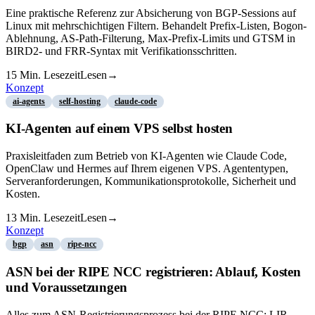
Eine praktische Referenz zur Absicherung von BGP-Sessions auf
Linux mit mehrschichtigen Filtern. Behandelt Prefix-Listen, Bogon-
Ablehnung, AS-Path-Filterung, Max-Prefix-Limits und GTSM in
BIRD2- und FRR-Syntax mit Verifikationsschritten.
15
Min. Lesezeit
Lesen
→
Konzept
ai-agents
self-hosting
claude-code
KI-Agenten auf einem VPS selbst hosten
Praxisleitfaden zum Betrieb von KI-Agenten wie Claude Code,
OpenClaw und Hermes auf Ihrem eigenen VPS. Agententypen,
Serveranforderungen, Kommunikationsprotokolle, Sicherheit und
Kosten.
13
Min. Lesezeit
Lesen
→
Konzept
bgp
asn
ripe-ncc
ASN bei der RIPE NCC registrieren: Ablauf, Kosten
und Voraussetzungen
Alles zum ASN-Registrierungsprozess bei der RIPE NCC: LIR-