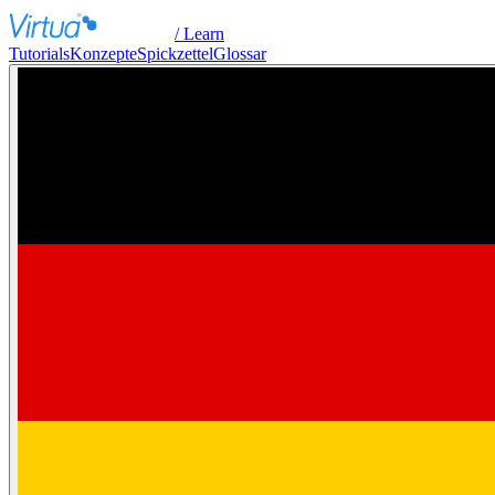
/ Learn
Tutorials
Konzepte
Spickzettel
Glossar