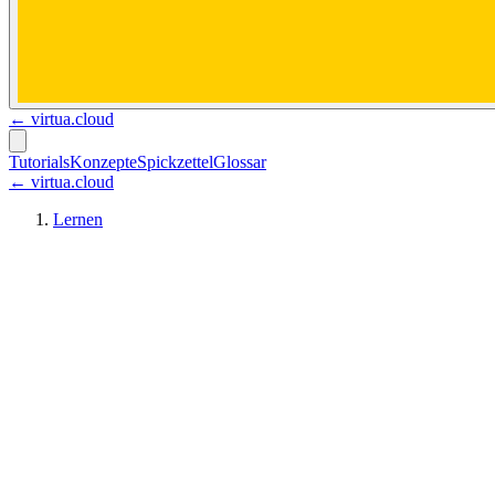
←
virtua.cloud
Tutorials
Konzepte
Spickzettel
Glossar
← virtua.cloud
Lernen