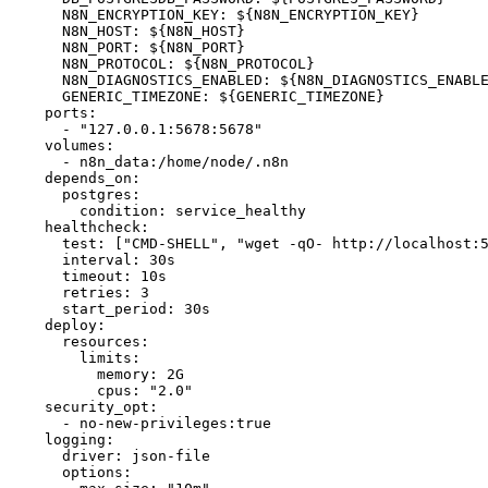
      N8N_ENCRYPTION_KEY: 
${N8N_ENCRYPTION_KEY}
      N8N_HOST: 
${N8N_HOST}
      N8N_PORT: 
${N8N_PORT}
      N8N_PROTOCOL: 
${N8N_PROTOCOL}
      N8N_DIAGNOSTICS_ENABLED: 
${N8N_DIAGNOSTICS_ENABL
      GENERIC_TIMEZONE: 
${GENERIC_TIMEZONE}
    ports:

      - 
"127.0.0.1:5678:5678"
    volumes:

      - n8n_data:/home/node/.n8n

    depends_on:

      postgres:

        condition: service_healthy

    healthcheck:

test
: [
"CMD-SHELL"
, 
"wget -qO- http://localhost:
      interval: 30s

timeout
: 10s

      retries: 3

      start_period: 30s

    deploy:

      resources:

        limits:

          memory: 2G

          cpus: 
"2.0"
    security_opt:

      - no-new-privileges:
true
    logging:

      driver: json-file

      options:
