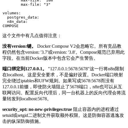
        max-size: 
"10m"
        max-file: 
"3"
volumes:

  postgres_data:

  n8n_data:

这个文件中有几点值得注意：
没有
version:
键。
Docker Compose V2会忽略它。所有竞品教
程仍然包含
version: '3.7'
或
version: '3.8'
。Compose规范已弃用此
字段。在当前Docker版本中包含它会产生警告。
端口绑定到127.0.0.1。
"127.0.0.1:5678:5678"
这一行将n8n限制
在localhost。这是安全要求，不是偏好设置。Docker端口映射
完全绕过iptables和UFW规则。如果写成
5678:5678
而没有
127.0.0.1
前缀，即使防火墙阻止了5678端口，n8n也可以从互
联网访问。配置反向代理后，同一台机器上的反向代理会将流
量转发到localhost:5678。
security_opt: no-new-privileges:true
阻止容器内的进程通过
setuid
或
setgid
二进制文件获取额外权限。这是防御容器逃逸攻
击的纵深防御措施。