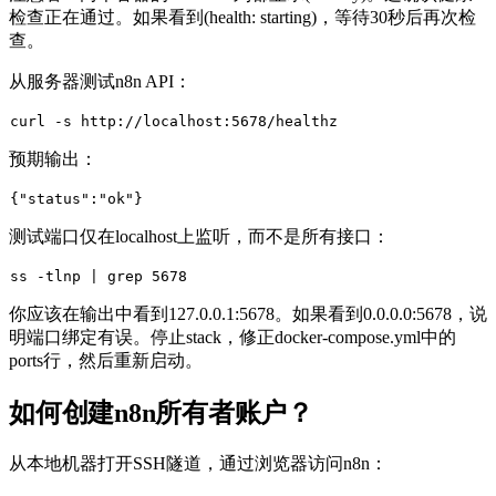
检查正在通过。如果看到
(health: starting)
，等待30秒后再次检
查。
从服务器测试n8n API：
预期输出：
{
"status"
:
"ok"
}
测试端口仅在localhost上监听，而不是所有接口：
你应该在输出中看到
127.0.0.1:5678
。如果看到
0.0.0.0:5678
，说
明端口绑定有误。停止stack，修正
docker-compose.yml
中的
ports
行，然后重新启动。
如何创建n8n所有者账户？
从本地机器打开SSH隧道，通过浏览器访问n8n：