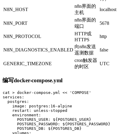
n8n界面的
N8N_HOST
localhost
主机
n8n界面的
N8N_PORT
5678
端口
HTTP或
N8N_PROTOCOL
http
HTTPS
向n8n发送
N8N_DIAGNOSTICS_ENABLED
false
遥测数据
cron触发器
GENERIC_TIMEZONE
UTC
的时区
编写docker-compose.yml
cat
 > docker-compose.yml << 
'COMPOSE'
services:

  postgres:

    image: postgres:16-alpine

    restart: unless-stopped

    environment:

      POSTGRES_USER: 
${POSTGRES_USER}
      POSTGRES_PASSWORD: 
${POSTGRES_PASSWORD}
      POSTGRES_DB: 
${POSTGRES_DB}
    volumes:
