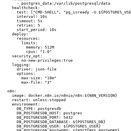
      - postgres_data:/var/lib/postgresql/data

    healthcheck:

test
: [
"CMD-SHELL"
, 
"pg_isready -U 
${POSTGRES_US
      interval: 10s

timeout
: 5s

      retries: 5

      start_period: 10s

    deploy:

      resources:

        limits:

          memory: 512M

          cpus: 
"1.0"
    security_opt:

      - no-new-privileges:
true
    logging:

      driver: json-file

      options:

        max-size: 
"10m"
        max-file: 
"3"
  n8n:

    image: docker.n8n.io/n8nio/n8n:
${N8N_VERSION}
    restart: unless-stopped

    environment:

      DB_TYPE: postgresdb

      DB_POSTGRESDB_HOST: postgres

      DB_POSTGRESDB_PORT: 5432

      DB_POSTGRESDB_DATABASE: 
${POSTGRES_DB}
      DB_POSTGRESDB_USER: 
${POSTGRES_USER}
      DB_POSTGRESDB_PASSWORD: 
${POSTGRES_PASSWORD}