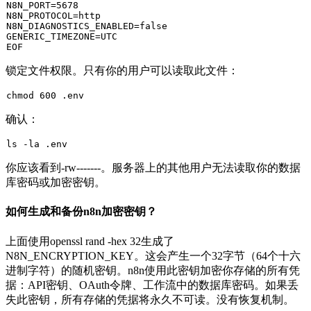
N8N_PORT=5678

N8N_PROTOCOL=http

N8N_DIAGNOSTICS_ENABLED=
false
GENERIC_TIMEZONE=UTC

锁定文件权限。只有你的用户可以读取此文件：
chmod
 600 .
env
确认：
ls
 -la .
env
你应该看到
-rw-------
。服务器上的其他用户无法读取你的数据
库密码或加密密钥。
如何生成和备份n8n加密密钥？
上面使用
openssl rand -hex 32
生成了
N8N_ENCRYPTION_KEY
。这会产生一个32字节（64个十六
进制字符）的随机密钥。n8n使用此密钥加密你存储的所有凭
据：API密钥、OAuth令牌、工作流中的数据库密码。如果丢
失此密钥，所有存储的凭据将永久不可读。没有恢复机制。