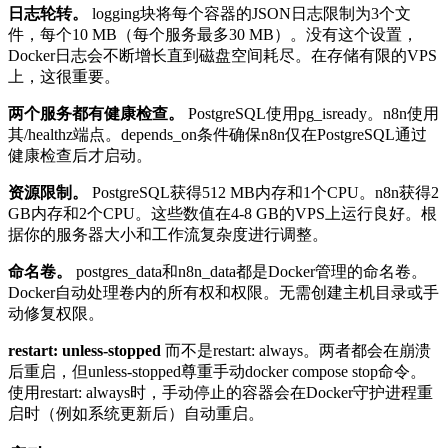
日志轮转。
logging
块将每个容器的JSON日志限制为3个文
件，每个10 MB（每个服务最多30 MB）。没有这个设置，
Docker日志会不断增长直到磁盘空间耗尽。在存储有限的VPS
上，这很重要。
两个服务都有健康检查。
PostgreSQL使用
pg_isready
。n8n使用
其
/healthz
端点。
depends_on
条件确保n8n仅在PostgreSQL通过
健康检查后才启动。
资源限制。
PostgreSQL获得512 MB内存和1个CPU。n8n获得2
GB内存和2个CPU。这些数值在4-8 GB的VPS上运行良好。根
据你的服务器大小和工作流复杂度进行调整。
命名卷。
postgres_data
和
n8n_data
都是Docker管理的命名卷。
Docker自动处理卷内的所有权和权限。无需创建主机目录或手
动修复权限。
restart: unless-stopped
而不是
restart: always
。两者都会在崩溃
后重启，但
unless-stopped
尊重手动
docker compose stop
命令。
使用
restart: always
时，手动停止的容器会在Docker守护进程重
启时（例如系统更新后）自动重启。