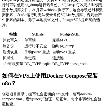
行时可以使用
pg_dump
进行热备份。SQLite在每次写入时锁定
整个数据库文件。在并发webhook执行下，这会导致超时和数
据损坏。在n8n运行时无法安全备份SQLite数据库，否则会产
生损坏的副本。除了本地测试之外，PostgreSQL是正确的选
择。
特性
SQLite
PostgreSQL
并发写入
单写锁
完整MVCC
热备份
运行时不安全
随时
pg_dump
崩溃恢复
手动journal重放
自动WAL重放
扩展性
单进程
连接池
n8n环境变量
DB_TYPE=sqlite
DB_TYPE=postgresdb
如何在VPS上使用Docker Compose安装
n8n？
创建项目目录，编写包含密钥的
.env
文件，编写
docker-
compose.yml
，启动stack并验证一切正常。每个步骤都包含验
证检查。