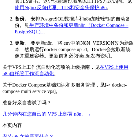
署TLS证书。这让你能通过域名以HTTPS方式访问。见
使用Nginx反向代理、TLS和安全头保护n8n
。
备份。
安排PostgreSQL数据库和n8n加密密钥的自动备
份。见
生产环境中备份和更新n8n（Docker Compose +
PostgreSQL）
。
更新。
要更新n8n，将
.env
中的
N8N_VERSION
改为新版
本，然后运行
docker compose up -d
。Docker会拉取新镜
像并重建容器。更新前务必阅读n8n发布说明。
关于VPS上工作流自动化选项的上级指南，见
在VPS上使用
n8n自托管工作流自动化
。
关于Docker Compose基础知识和多服务管理，见[-> docker-
compose-multi-service-vps]。
准备好亲自尝试了吗？
几分钟内在您自己的 VPS 上部署 n8n。
→
本页内容
安装n8n之前需要什么？