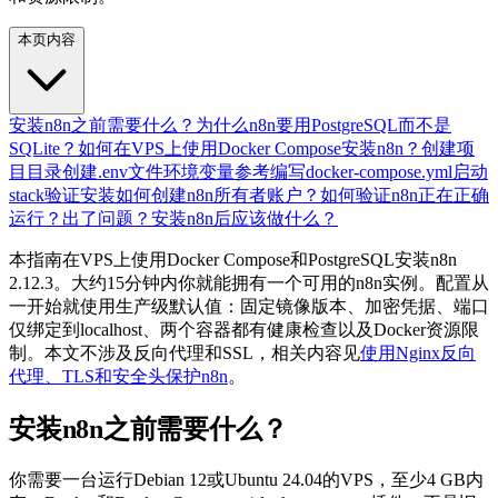
本页内容
安装n8n之前需要什么？
为什么n8n要用PostgreSQL而不是
SQLite？
如何在VPS上使用Docker Compose安装n8n？
创建项
目目录
创建.env文件
环境变量参考
编写docker-compose.yml
启动
stack
验证安装
如何创建n8n所有者账户？
如何验证n8n正在正确
运行？
出了问题？
安装n8n后应该做什么？
本指南在VPS上使用Docker Compose和PostgreSQL安装n8n
2.12.3。大约15分钟内你就能拥有一个可用的n8n实例。配置从
一开始就使用生产级默认值：固定镜像版本、加密凭据、端口
仅绑定到localhost、两个容器都有健康检查以及Docker资源限
制。本文不涉及反向代理和SSL，相关内容见
使用Nginx反向
代理、TLS和安全头保护n8n
。
安装n8n之前需要什么？
你需要一台运行Debian 12或Ubuntu 24.04的VPS，至少4 GB内