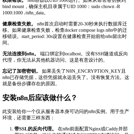
权限错误。
n8n容器以UID 1000运行。如果从命名卷切换到
bind mount，确保主机目录属于UID 1000：
sudo chown -R
1000:1000 ./n8n_data
。
健康检查失败。
n8n首次启动时需要20-30秒来执行数据库迁
移。如果健康检查失败，检查
docker compose logs n8n
中的迁
移错误。
start_period: 30s
设置在健康检查开始前给n8n留出时
间。
无法连接到n8n。
端口绑定到localhost。没有SSH隧道或反向
代理，你无法从其他机器访问。这是有意设计的。
忘记了加密密钥。
如果丢失了
N8N_ENCRYPTION_KEY
且
n8n已存储凭据，这些凭据就永远丢失了。没有恢复方法。这
就是备份步骤存在的原因。
安装n8n后应该做什么？
此安装给你一个仅从服务器本身可访问的n8n实例。用于生产
环境，还需要三样东西：
带SSL的反向代理。
在n8n前面配置Nginx或Caddy并部