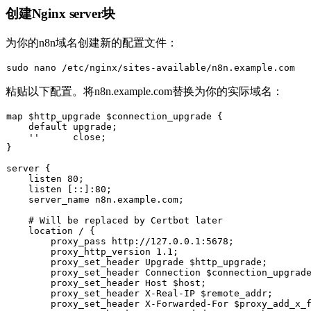
创建Nginx server块
为你的n8n域名创建新的配置文件：
sudo
粘贴以下配置。将
n8n.example.com
替换为你的实际域名：
map $http_upgrade $connection_upgrade {

    default upgrade;

    ''      close;

}

server {

    listen 80;

    listen [::]:80;

    server_name n8n.example.com;

    # Will be replaced by Certbot later

    location / {

        proxy_pass http://127.0.0.1:5678;

        proxy_http_version 1.1;

        proxy_set_header Upgrade $http_upgrade;

        proxy_set_header Connection $connection_upgrade
        proxy_set_header Host $host;

        proxy_set_header X-Real-IP $remote_addr;

        proxy_set_header X-Forwarded-For $proxy_add_x_f