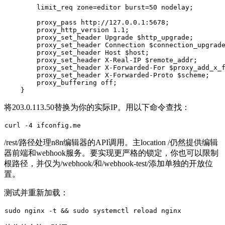
        limit_req zone=editor burst=50 nodelay;

        proxy_pass http://127.0.0.1:5678;

        proxy_http_version 1.1;

        proxy_set_header Upgrade $http_upgrade;

        proxy_set_header Connection $connection_upgrade
        proxy_set_header Host $host;

        proxy_set_header X-Real-IP $remote_addr;

        proxy_set_header X-Forwarded-For $proxy_add_x_f
        proxy_set_header X-Forwarded-Proto $scheme;

        proxy_buffering off;

将
203.0.113.50
替换为你的实际IP。用以下命令查找：
/rest/
路径处理n8n编辑器的API调用。主
location /
仍然提供编辑
器前端和webhook服务。要实现更严格的锁定，你也可以限制
根路径，并仅为
/webhook/
和
/webhook-test/
添加单独的开放位
置。
测试并重新加载：
sudo
 nginx -t && 
sudo