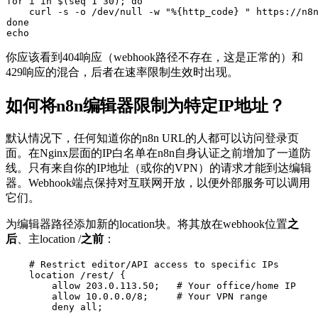
for
 i 
in
 $(
seq
 1 30); 
do
    curl -s -o /dev/null -w 
"%{http_code} "
done
echo
你应该看到
404
响应（webhook路径不存在，这是正常的）和
429
响应的混合，后者在速率限制生效时出现。
如何将n8n编辑器限制为特定IP地址？
默认情况下，任何知道你的n8n URL的人都可以访问登录页
面。在Nginx层面的IP白名单在n8n自身认证之前增加了一道防
线。只有来自你的IP地址（或你的VPN）的请求才能到达编辑
器。Webhook端点保持对互联网开放，以便外部服务可以调用
它们。
为编辑器路径添加新的
location
块。将其放在webhook位置
之
后
、主
location /
之前
：
    # Restrict editor/API access to specific IPs

    location /rest/ {

        allow 203.0.113.50;   # Your office/home IP

        allow 10.0.0.0/8;     # Your VPN range

        deny all;
