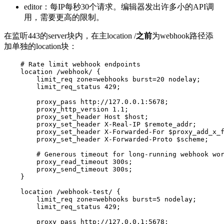
editor
：每IP每秒30个请求。编辑器发出许多小的API调
用，需要更高的限制。
在监听443的
server
块内，在主
location /
之前
为webhook路径添
加单独的
location
块：
    # Rate limit webhook endpoints

    location /webhook/ {

        limit_req zone=webhooks burst=20 nodelay;

        limit_req_status 429;

        proxy_pass http://127.0.0.1:5678;

        proxy_http_version 1.1;

        proxy_set_header Host $host;

        proxy_set_header X-Real-IP $remote_addr;

        proxy_set_header X-Forwarded-For $proxy_add_x_f
        proxy_set_header X-Forwarded-Proto $scheme;

        # Generous timeout for long-running webhook wor
        proxy_read_timeout 300s;

        proxy_send_timeout 300s;

    }

    location /webhook-test/ {

        limit_req zone=webhooks burst=5 nodelay;

        limit_req_status 429;

        proxy_pass http://127.0.0.1:5678;
