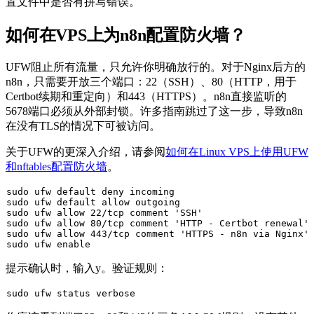
置文件中是否有拼写错误。
如何在VPS上为n8n配置防火墙？
UFW阻止所有流量，只允许你明确放行的。对于Nginx后方的
n8n，只需要开放三个端口：22（SSH）、80（HTTP，用于
Certbot续期和重定向）和443（HTTPS）。n8n直接监听的
5678端口必须从外部封锁。许多指南跳过了这一步，导致n8n
在没有TLS的情况下可被访问。
关于UFW的更深入介绍，请参阅
如何在Linux VPS上使用UFW
和nftables配置防火墙
。
sudo
sudo
sudo
 ufw allow 22/tcp comment 
'SSH'
sudo
 ufw allow 80/tcp comment 
'HTTP - Certbot renewal'
sudo
 ufw allow 443/tcp comment 
'HTTPS - n8n via Nginx'
sudo
 ufw 
enable
提示确认时，输入
y
。验证规则：
sudo