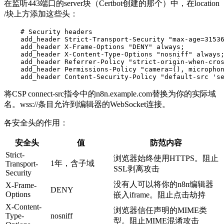
在监听443端口的
server
块（Certbot创建的那个）中，在
location
/
块上方添加这些头：
    # Security headers

    add_header Strict-Transport-Security "max-age=31536
    add_header X-Frame-Options "DENY" always;

    add_header X-Content-Type-Options "nosniff" always;
    add_header Referrer-Policy "strict-origin-when-cros
    add_header Permissions-Policy "camera=(), microphon
将CSP
connect-src
指令中的
n8n.example.com
替换为你的实际域
名。
wss://
条目允许到编辑器的WebSocket连接。
各安全头的作用：
安全头
值
防范内容
Strict-
浏览器始终使用HTTPS。阻止
1年，含子域
Transport-
SSL剥离攻击
Security
没有人可以将你的n8n编辑器
X-Frame-
DENY
Options
嵌入iframe。阻止点击劫持
X-Content-
浏览器信任声明的MIME类
Type-
nosniff
型。阻止MIME混淆攻击