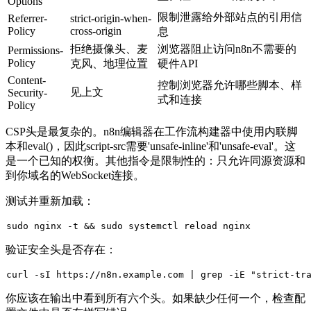
Options
限制泄露给外部站点的引用信
Referrer-
strict-origin-when-
Policy
cross-origin
息
拒绝摄像头、麦
浏览器阻止访问n8n不需要的
Permissions-
Policy
克风、地理位置
硬件API
Content-
控制浏览器允许哪些脚本、样
见上文
Security-
式和连接
Policy
CSP头是最复杂的。n8n编辑器在工作流构建器中使用内联脚
本和
eval()
，因此
script-src
需要
'unsafe-inline'
和
'unsafe-eval'
。这
是一个已知的权衡。其他指令是限制性的：只允许同源资源和
到你域名的WebSocket连接。
测试并重新加载：
sudo
 nginx -t && 
sudo
验证安全头是否存在：
curl -sI https://n8n.example.com | grep -iE 
"strict-tr
你应该在输出中看到所有六个头。如果缺少任何一个，检查配