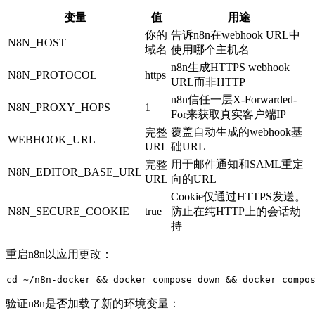
变量
值
用途
你的
告诉n8n在webhook URL中
N8N_HOST
域名
使用哪个主机名
n8n生成HTTPS webhook
N8N_PROTOCOL
https
URL而非HTTP
n8n信任一层
X-Forwarded-
N8N_PROXY_HOPS
1
For
来获取真实客户端IP
覆盖自动生成的webhook基
完整
WEBHOOK_URL
URL
础URL
用于邮件通知和SAML重定
完整
N8N_EDITOR_BASE_URL
URL
向的URL
Cookie仅通过HTTPS发送。
N8N_SECURE_COOKIE
true
防止在纯HTTP上的会话劫
持
重启n8n以应用更改：
cd
验证n8n是否加载了新的环境变量：