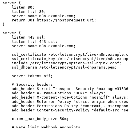
server {

    listen 80;

    listen [::]:80;

    server_name n8n.example.com;

    return 301 https://$host$request_uri;

}

server {

    listen 443 ssl;

    listen [::]:443 ssl;

    server_name n8n.example.com;

    ssl_certificate /etc/letsencrypt/live/n8n.example.c
    ssl_certificate_key /etc/letsencrypt/live/n8n.examp
    include /etc/letsencrypt/options-ssl-nginx.conf;

    ssl_dhparam /etc/letsencrypt/ssl-dhparams.pem;

    server_tokens off;

    # Security headers

    add_header Strict-Transport-Security "max-age=31536
    add_header X-Frame-Options "DENY" always;

    add_header X-Content-Type-Options "nosniff" always;
    add_header Referrer-Policy "strict-origin-when-cros
    add_header Permissions-Policy "camera=(), microphon
    add_header Content-Security-Policy "default-src 'se
    client_max_body_size 50m;

    # Rate limit webhook endpoints
