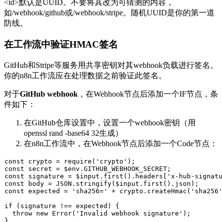
<id>
默认是UUID。不要将其改为可猜测的内容，
如
/webhook/github
或
/webhook/stripe
。随机UUID是你的第一道
防线。
在工作流中验证HMAC签名
GitHub和Stripe等服务用共享密钥对其webhook负载进行签名。
你的n8n工作流应在处理数据之前验证此签名。
对于
GitHub webhook
，在Webhook节点后添加一个IF节点，条
件如下：
在GitHub仓库设置中，设置一个webhook密钥（用
openssl rand -base64 32
生成）
在n8n工作流中，在Webhook节点后添加一个Code节点：
const
 crypto = 
require
(
'crypto'
const
 secret = $env.
GITHUB_WEBHOOK_SECRET
const
 signature = $input.
first
().
headers
[
'x-hub-signat
const
 body = 
JSON
.
stringify
($input.
first
().
json
const
 expected = 
'sha256='
 + crypto.
createHmac
(
'sha256
if
 (signature !== expected) {

throw
new
Error
(
'Invalid webhook signature'
);

}
