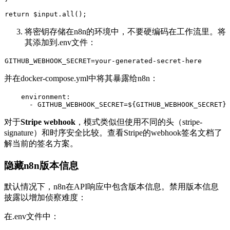
return
 $input.
all
将密钥存储在n8n的环境中，不要硬编码在工作流里。将
其添加到
.env
文件：
并在
docker-compose.yml
中将其暴露给n8n：
environment:
-
GITHUB_WEBHOOK_SECRET=${GITHUB_WEBHOOK_SECRET}
对于
Stripe webhook
，模式类似但使用不同的头（
stripe-
signature
）和时序安全比较。查看Stripe的webhook签名文档了
解当前的签名方案。
隐藏n8n版本信息
默认情况下，n8n在API响应中包含版本信息。禁用版本信息
披露以增加侦察难度：
在
.env
文件中：