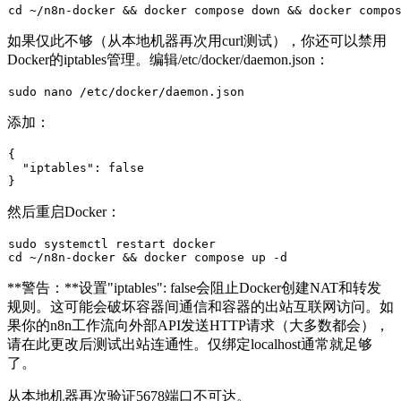
cd
如果仅此不够（从本地机器再次用
curl
测试），你还可以禁用
Docker的iptables管理。编辑
/etc/docker/daemon.json
：
sudo
添加：
{
"iptables"
:
false
}
然后重启Docker：
sudo
cd
**警告：**设置
"iptables": false
会阻止Docker创建NAT和转发
规则。这可能会破坏容器间通信和容器的出站互联网访问。如
果你的n8n工作流向外部API发送HTTP请求（大多数都会），
请在此更改后测试出站连通性。仅绑定localhost通常就足够
了。
从本地机器再次验证5678端口不可达。