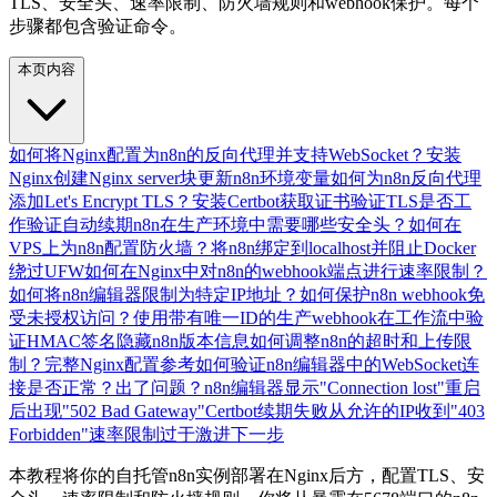
TLS、安全头、速率限制、防火墙规则和webhook保护。每个
步骤都包含验证命令。
本页内容
如何将Nginx配置为n8n的反向代理并支持WebSocket？
安装
Nginx
创建Nginx server块
更新n8n环境变量
如何为n8n反向代理
添加Let's Encrypt TLS？
安装Certbot
获取证书
验证TLS是否工
作
验证自动续期
n8n在生产环境中需要哪些安全头？
如何在
VPS上为n8n配置防火墙？
将n8n绑定到localhost并阻止Docker
绕过UFW
如何在Nginx中对n8n的webhook端点进行速率限制？
如何将n8n编辑器限制为特定IP地址？
如何保护n8n webhook免
受未授权访问？
使用带有唯一ID的生产webhook
在工作流中验
证HMAC签名
隐藏n8n版本信息
如何调整n8n的超时和上传限
制？
完整Nginx配置参考
如何验证n8n编辑器中的WebSocket连
接是否正常？
出了问题？
n8n编辑器显示"Connection lost"
重启
后出现"502 Bad Gateway"
Certbot续期失败
从允许的IP收到"403
Forbidden"
速率限制过于激进
下一步
本教程将你的自托管n8n实例部署在Nginx后方，配置TLS、安