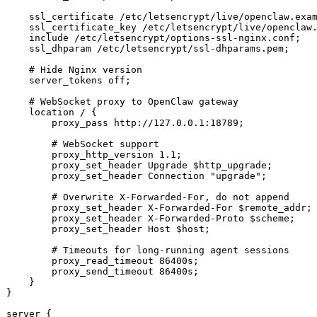
    ssl_certificate /etc/letsencrypt/live/openclaw.exam
    ssl_certificate_key /etc/letsencrypt/live/openclaw.
    include /etc/letsencrypt/options-ssl-nginx.conf;

    ssl_dhparam /etc/letsencrypt/ssl-dhparams.pem;

# Hide Nginx version
    server_tokens off;

# WebSocket proxy to OpenClaw gateway
    location / {

        proxy_pass http://127.0.0.1:18789;

# WebSocket support
        proxy_http_version 1.1;

        proxy_set_header Upgrade 
$http_upgrade
;

        proxy_set_header Connection 
"upgrade"
;

# Overwrite X-Forwarded-For, do not append
        proxy_set_header X-Forwarded-For 
$remote_addr
;

        proxy_set_header X-Forwarded-Proto 
$scheme
;

        proxy_set_header Host 
$host
;

# Timeouts for long-running agent sessions
        proxy_read_timeout 86400s;

        proxy_send_timeout 86400s;

    }

}

server {
