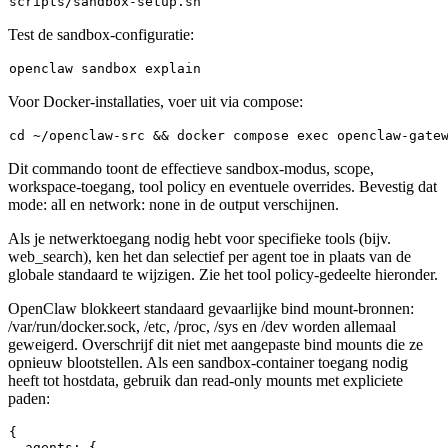
Test de sandbox-configuratie:
Voor Docker-installaties, voer uit via compose:
cd
 ~/openclaw-src && docker compose 
exec
Dit commando toont de effectieve sandbox-modus, scope,
workspace-toegang, tool policy en eventuele overrides. Bevestig dat
mode: all
en
network: none
in de output verschijnen.
Als je netwerktoegang nodig hebt voor specifieke tools (bijv.
web_search
), ken het dan selectief per agent toe in plaats van de
globale standaard te wijzigen. Zie het tool policy-gedeelte hieronder.
OpenClaw blokkeert standaard gevaarlijke bind mount-bronnen:
/var/run/docker.sock
,
/etc
,
/proc
,
/sys
en
/dev
worden allemaal
geweigerd. Overschrijf dit niet met aangepaste bind mounts die ze
opnieuw blootstellen. Als een sandbox-container toegang nodig
heeft tot hostdata, gebruik dan read-only mounts met expliciete
paden:
{

  agents: {
