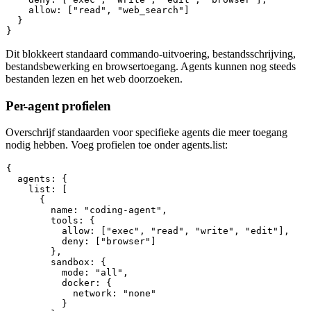
    allow: ["read", "web_search"]

  }

Dit blokkeert standaard commando-uitvoering, bestandsschrijving,
bestandsbewerking en browsertoegang. Agents kunnen nog steeds
bestanden lezen en het web doorzoeken.
Per-agent profielen
Overschrijf standaarden voor specifieke agents die meer toegang
nodig hebben. Voeg profielen toe onder
agents.list
:
{

  agents: {

    list: [

      {

        name: "coding-agent",

        tools: {

          allow: ["exec", "read", "write", "edit"],

          deny: ["browser"]

        },

        sandbox: {

          mode: "all",

          docker: {

            network: "none"

          }
