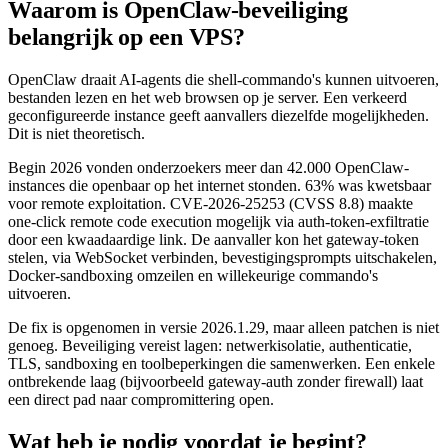
Waarom is OpenClaw-beveiliging
belangrijk op een VPS?
OpenClaw draait AI-agents die shell-commando's kunnen uitvoeren,
bestanden lezen en het web browsen op je server. Een verkeerd
geconfigureerde instance geeft aanvallers diezelfde mogelijkheden.
Dit is niet theoretisch.
Begin 2026 vonden onderzoekers meer dan 42.000 OpenClaw-
instances die openbaar op het internet stonden. 63% was kwetsbaar
voor remote exploitation. CVE-2026-25253 (CVSS 8.8) maakte
one-click remote code execution mogelijk via auth-token-exfiltratie
door een kwaadaardige link. De aanvaller kon het gateway-token
stelen, via WebSocket verbinden, bevestigingsprompts uitschakelen,
Docker-sandboxing omzeilen en willekeurige commando's
uitvoeren.
De fix is opgenomen in versie 2026.1.29, maar alleen patchen is niet
genoeg. Beveiliging vereist lagen: netwerkisolatie, authenticatie,
TLS, sandboxing en toolbeperkingen die samenwerken. Een enkele
ontbrekende laag (bijvoorbeeld gateway-auth zonder firewall) laat
een direct pad naar compromittering open.
Wat heb je nodig voordat je begint?