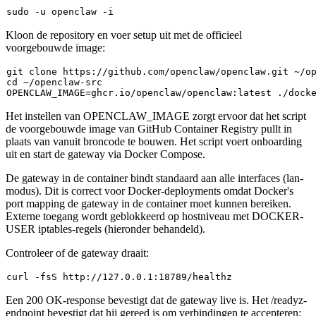
sudo
Kloon de repository en voer setup uit met de officieel
voorgebouwde image:
git 
clone
cd
 ~/openclaw-src

Het instellen van
OPENCLAW_IMAGE
zorgt ervoor dat het script
de voorgebouwde image van GitHub Container Registry pullt in
plaats van vanuit broncode te bouwen. Het script voert onboarding
uit en start de gateway via Docker Compose.
De gateway in de container bindt standaard aan alle interfaces (
lan
-
modus). Dit is correct voor Docker-deployments omdat Docker's
port mapping de gateway in de container moet kunnen bereiken.
Externe toegang wordt geblokkeerd op hostniveau met DOCKER-
USER iptables-regels (hieronder behandeld).
Controleer of de gateway draait:
Een
200 OK
-response bevestigt dat de gateway live is. Het
/readyz
-
endpoint bevestigt dat hij gereed is om verbindingen te accepteren: