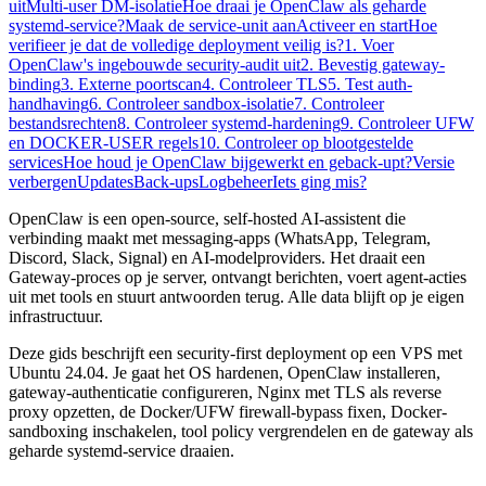
uit
Multi-user DM-isolatie
Hoe draai je OpenClaw als geharde
systemd-service?
Maak de service-unit aan
Activeer en start
Hoe
verifieer je dat de volledige deployment veilig is?
1. Voer
OpenClaw's ingebouwde security-audit uit
2. Bevestig gateway-
binding
3. Externe poortscan
4. Controleer TLS
5. Test auth-
handhaving
6. Controleer sandbox-isolatie
7. Controleer
bestandsrechten
8. Controleer systemd-hardening
9. Controleer UFW
en DOCKER-USER regels
10. Controleer op blootgestelde
services
Hoe houd je OpenClaw bijgewerkt en geback-upt?
Versie
verbergen
Updates
Back-ups
Logbeheer
Iets ging mis?
OpenClaw is een open-source, self-hosted AI-assistent die
verbinding maakt met messaging-apps (WhatsApp, Telegram,
Discord, Slack, Signal) en AI-modelproviders. Het draait een
Gateway-proces op je server, ontvangt berichten, voert agent-acties
uit met tools en stuurt antwoorden terug. Alle data blijft op je eigen
infrastructuur.
Deze gids beschrijft een security-first deployment op een VPS met
Ubuntu 24.04. Je gaat het OS hardenen, OpenClaw installeren,
gateway-authenticatie configureren, Nginx met TLS als reverse
proxy opzetten, de Docker/UFW firewall-bypass fixen, Docker-
sandboxing inschakelen, tool policy vergrendelen en de gateway als
geharde systemd-service draaien.