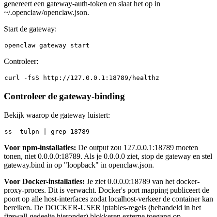
genereert een gateway-auth-token en slaat het op in
~/.openclaw/openclaw.json
.
Start de gateway:
Controleer:
Controleer de gateway-binding
Bekijk waarop de gateway luistert:
Voor npm-installaties:
De output zou
127.0.0.1:18789
moeten
tonen, niet
0.0.0.0:18789
. Als je
0.0.0.0
ziet, stop de gateway en stel
gateway.bind
in op
"loopback"
in
openclaw.json
.
Voor Docker-installaties:
Je ziet
0.0.0.0:18789
van het
docker-
proxy
-proces. Dit is verwacht. Docker's port mapping publiceert de
poort op alle host-interfaces zodat localhost-verkeer de container kan
bereiken. De DOCKER-USER iptables-regels (behandeld in het
firewall-gedeelte hieronder) blokkeren externe toegang op