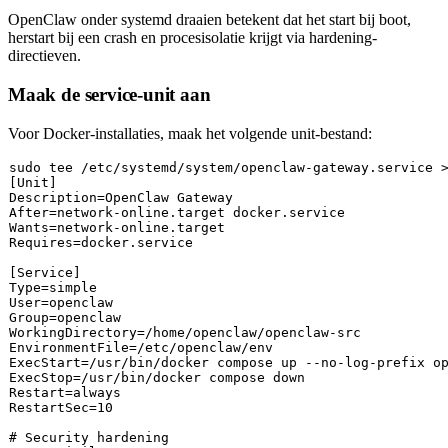
OpenClaw onder systemd draaien betekent dat het start bij boot,
herstart bij een crash en procesisolatie krijgt via hardening-
directieven.
Maak de service-unit aan
Voor Docker-installaties, maak het volgende unit-bestand:
sudo
tee
 /etc/systemd/system/openclaw-gateway.service 
[Unit]

Description=OpenClaw Gateway

After=network-online.target docker.service

Wants=network-online.target

Requires=docker.service

[Service]

Type=simple

User=openclaw

Group=openclaw

WorkingDirectory=/home/openclaw/openclaw-src

EnvironmentFile=/etc/openclaw/env

ExecStart=/usr/bin/docker compose up --no-log-prefix op
ExecStop=/usr/bin/docker compose down

Restart=always

RestartSec=10

# Security hardening