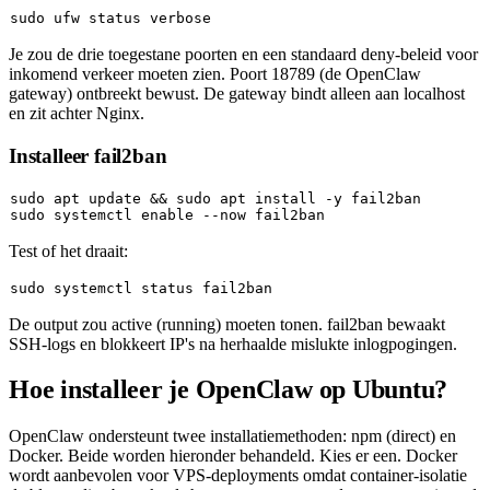
sudo
Je zou de drie toegestane poorten en een standaard deny-beleid voor
inkomend verkeer moeten zien. Poort 18789 (de OpenClaw
gateway) ontbreekt bewust. De gateway bindt alleen aan localhost
en zit achter Nginx.
Installeer fail2ban
sudo
 apt update && 
sudo
sudo
 systemctl 
enable
Test of het draait:
sudo
De output zou
active (running)
moeten tonen. fail2ban bewaakt
SSH-logs en blokkeert IP's na herhaalde mislukte inlogpogingen.
Hoe installeer je OpenClaw op Ubuntu?
OpenClaw ondersteunt twee installatiemethoden: npm (direct) en
Docker. Beide worden hieronder behandeld. Kies er een. Docker
wordt aanbevolen voor VPS-deployments omdat container-isolatie