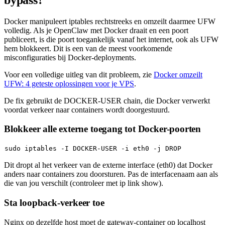
Docker manipuleert iptables rechtstreeks en omzeilt daarmee UFW
volledig. Als je OpenClaw met Docker draait en een poort
publiceert, is die poort toegankelijk vanaf het internet, ook als UFW
hem blokkeert. Dit is een van de meest voorkomende
misconfiguraties bij Docker-deployments.
Voor een volledige uitleg van dit probleem, zie
Docker omzeilt
UFW: 4 geteste oplossingen voor je VPS
.
De fix gebruikt de
DOCKER-USER
chain, die Docker verwerkt
voordat verkeer naar containers wordt doorgestuurd.
Blokkeer alle externe toegang tot Docker-poorten
sudo
Dit dropt al het verkeer van de externe interface (
eth0
) dat Docker
anders naar containers zou doorsturen. Pas de interfacenaam aan als
die van jou verschilt (controleer met
ip link show
).
Sta loopback-verkeer toe
Nginx op dezelfde host moet de gateway-container op localhost