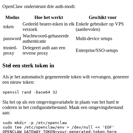
OpenClaw ondersteunt drie auth-modi:
Modus
Hoe het werkt
Geschikt voor
Gedeeld bearer-token in elk
Enkele gebruiker op VPS
token
verzoek
(aanbevolen)
Wachtwoord-gebaseerde
password
Multi-device setups
authenticatie
trusted-
Delegeert auth aan een
Enterprise/SSO-setups
proxy
reverse proxy
Stel een sterk token in
Als je het automatisch gegenereerde token wilt vervangen, genereer
een nieuw token:
openssl rand -
base64
Sla het op als een omgevingsvariabele in plaats van het hard te
coderen in het configuratiebestand. Maak een omgevingsbestand
aan:
sudo
mkdir
sudo
tee
 /etc/openclaw/env > /dev/null << 
'EOF'
OPENCLAW_GATEWAY_TOKEN=your-generated-token-here
