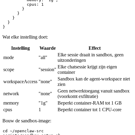
          cpus: 1

        }

      }

    }

  }

Wat elke instelling doet:
Instelling
Waarde
Effect
Elke sessie draait in sandbox, geen
mode
"all"
uitzonderingen
Elke chatsessie krijgt zijn eigen
scope
"session"
container
Sandbox kan de agent-workspace niet
workspaceAccess
"none"
zien
Geen netwerktoegang vanuit sandbox
network
"none"
(voorkomt exfiltratie)
memory
"1g"
Beperkt container-RAM tot 1 GB
cpus
1
Beperkt container tot 1 CPU-core
Bouw de sandbox-image:
cd
 ~/openclaw-src
