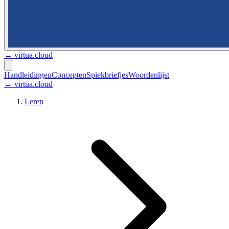
←
virtua.cloud
Handleidingen
Concepten
Spiekbriefjes
Woordenlijst
← virtua.cloud
Leren