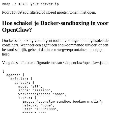
Poort 18789 zou
filtered
of
closed
moeten tonen, niet
open
.
Hoe schakel je Docker-sandboxing in voor
OpenClaw?
Docker-sandboxing voert agent tool-uitvoeringen uit in geisoleerde
containers. Wanneer een agent een shell-commando uitvoert of een
bestand schrijft, gebeurt dat in een wegwerpcontainer, niet op je
host.
Voeg de sandbox-configuratie toe aan
~/.openclaw/openclaw.json
:
{

  agents: {

    defaults: {

      sandbox: {

        mode: "all",

        scope: "session",

        workspaceAccess: "none",

        docker: {

          image: "openclaw-sandbox:bookworm-slim",

          network: "none",

          user: "1000:1000",

          memory: "1g",
