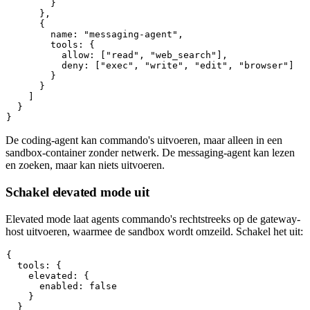
        }

      },

      {

        name: "messaging-agent",

        tools: {

          allow: ["read", "web_search"],

          deny: ["exec", "write", "edit", "browser"]

        }

      }

    ]

  }

De
coding-agent
kan commando's uitvoeren, maar alleen in een
sandbox-container zonder netwerk. De
messaging-agent
kan lezen
en zoeken, maar kan niets uitvoeren.
Schakel elevated mode uit
Elevated mode laat agents commando's rechtstreeks op de gateway-
host uitvoeren, waarmee de sandbox wordt omzeild. Schakel het uit:
{

  tools: {

    elevated: {

      enabled: false

    }

  }
