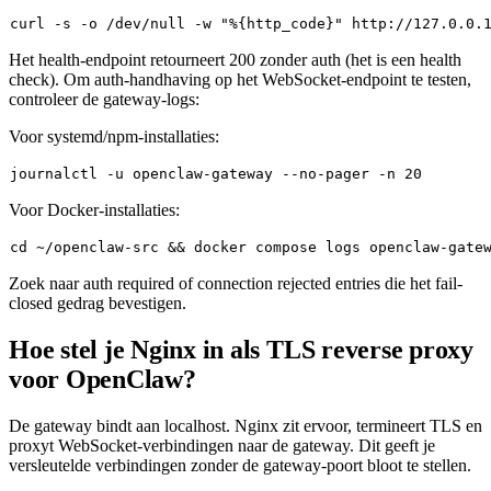
curl -s -o /dev/null -w 
"%{http_code}"
Het health-endpoint retourneert
200
zonder auth (het is een health
check). Om auth-handhaving op het WebSocket-endpoint te testen,
controleer de gateway-logs:
Voor systemd/npm-installaties:
Voor Docker-installaties:
cd
 ~/openclaw-src && docker compose logs openclaw-gate
Zoek naar
auth required
of
connection rejected
entries die het fail-
closed gedrag bevestigen.
Hoe stel je Nginx in als TLS reverse proxy
voor OpenClaw?
De gateway bindt aan localhost. Nginx zit ervoor, termineert TLS en
proxyt WebSocket-verbindingen naar de gateway. Dit geeft je
versleutelde verbindingen zonder de gateway-poort bloot te stellen.