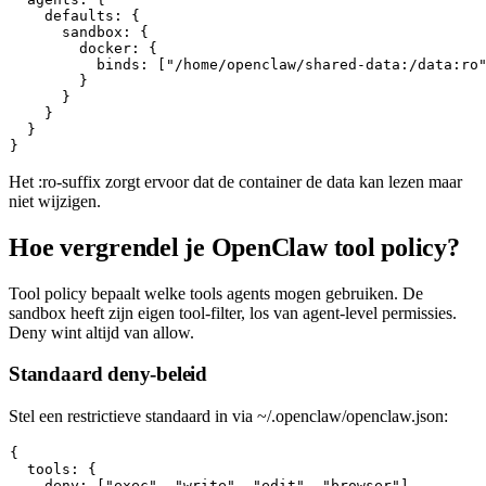
    defaults: {

      sandbox: {

        docker: {

          binds: ["/home/openclaw/shared-data:/data:ro"
        }

      }

    }

  }

Het
:ro
-suffix zorgt ervoor dat de container de data kan lezen maar
niet wijzigen.
Hoe vergrendel je OpenClaw tool policy?
Tool policy bepaalt welke tools agents mogen gebruiken. De
sandbox heeft zijn eigen tool-filter, los van agent-level permissies.
Deny wint altijd van allow.
Standaard deny-beleid
Stel een restrictieve standaard in via
~/.openclaw/openclaw.json
:
{

  tools: {

    deny: ["exec", "write", "edit", "browser"],
