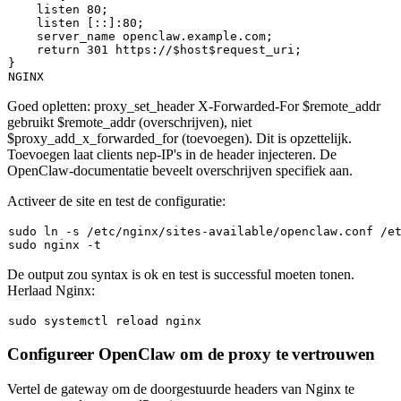
    listen 80;

    listen [::]:80;

    server_name openclaw.example.com;

return
 301 https://$host
$request_uri
;

}

Goed opletten:
proxy_set_header X-Forwarded-For $remote_addr
gebruikt
$remote_addr
(overschrijven), niet
$proxy_add_x_forwarded_for
(toevoegen). Dit is opzettelijk.
Toevoegen laat clients nep-IP's in de header injecteren. De
OpenClaw-documentatie beveelt overschrijven specifiek aan.
Activeer de site en test de configuratie:
sudo
ln
sudo
De output zou
syntax is ok
en
test is successful
moeten tonen.
Herlaad Nginx:
sudo
Configureer OpenClaw om de proxy te vertrouwen
Vertel de gateway om de doorgestuurde headers van Nginx te