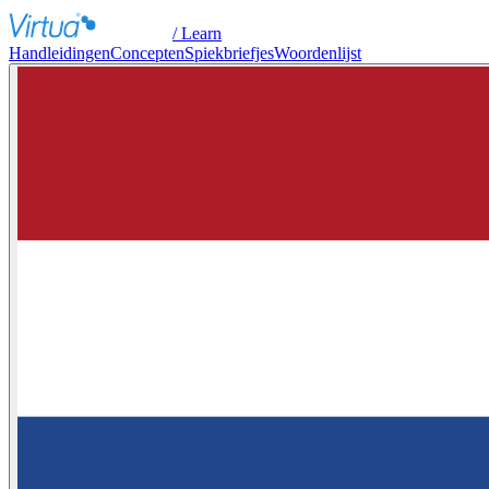
/ Learn
Handleidingen
Concepten
Spiekbriefjes
Woordenlijst