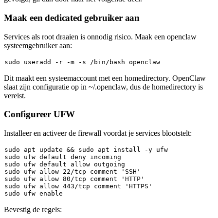
Maak een dedicated gebruiker aan
Services als root draaien is onnodig risico. Maak een
openclaw
systeemgebruiker aan:
sudo
Dit maakt een systeemaccount met een homedirectory. OpenClaw
slaat zijn configuratie op in
~/.openclaw
, dus de homedirectory is
vereist.
Configureer UFW
Installeer en activeer de firewall voordat je services blootstelt:
sudo
 apt update && 
sudo
sudo
sudo
sudo
 ufw allow 22/tcp comment 
'SSH'
sudo
 ufw allow 80/tcp comment 
'HTTP'
sudo
 ufw allow 443/tcp comment 
'HTTPS'
sudo
 ufw 
enable
Bevestig de regels: