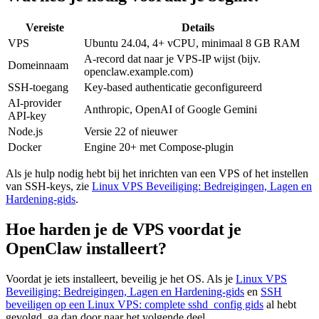
Vereiste
Details
VPS
Ubuntu 24.04, 4+ vCPU, minimaal 8 GB RAM
A-record dat naar je VPS-IP wijst (bijv.
Domeinnaam
openclaw.example.com
)
SSH-toegang
Key-based authenticatie geconfigureerd
AI-provider
Anthropic, OpenAI of Google Gemini
API-key
Node.js
Versie 22 of nieuwer
Docker
Engine 20+ met Compose-plugin
Als je hulp nodig hebt bij het inrichten van een VPS of het instellen
van SSH-keys, zie
Linux VPS Beveiliging: Bedreigingen, Lagen en
Hardening-gids
.
Hoe harden je de VPS voordat je
OpenClaw installeert?
Voordat je iets installeert, beveilig je het OS. Als je
Linux VPS
Beveiliging: Bedreigingen, Lagen en Hardening-gids
en
SSH
beveiligen op een Linux VPS: complete sshd_config gids
al hebt
gevolgd, ga dan door naar het volgende deel.