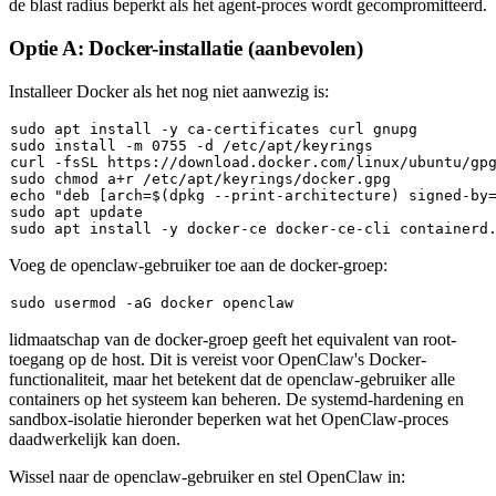
de blast radius beperkt als het agent-proces wordt gecompromitteerd.
Optie A: Docker-installatie (aanbevolen)
Installeer Docker als het nog niet aanwezig is:
sudo
sudo
 install -m 0755 -d /etc/apt/keyrings

curl -fsSL https://download.docker.com/linux/ubuntu/gp
sudo
chmod
echo
"deb [arch=
$(dpkg --print-architecture)
 signed-by
sudo
sudo
Voeg de
openclaw
-gebruiker toe aan de docker-groep:
sudo
lidmaatschap van de docker-groep geeft het equivalent van root-
toegang op de host. Dit is vereist voor OpenClaw's Docker-
functionaliteit, maar het betekent dat de
openclaw
-gebruiker alle
containers op het systeem kan beheren. De systemd-hardening en
sandbox-isolatie hieronder beperken wat het OpenClaw-proces
daadwerkelijk kan doen.
Wissel naar de openclaw-gebruiker en stel OpenClaw in: