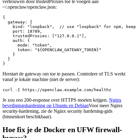
vertrouwen door
trustedProxies
toe te voegen aan
~/.openclaw/openclaw.json
:
{

  gateway: {

    bind: "loopback",  // use "loopback" for npm, keep 
    port: 18789,

    trustedProxies: ["127.0.0.1"],

    auth: {

      mode: "token",

      token: "${OPENCLAW_GATEWAY_TOKEN}"

    }

  }

Herstart de gateway om toe te passen. Controleer of TLS werkt
vanaf je lokale machine (niet de server):
Je zou een
200
-response over HTTPS moeten krijgen.
Nginx
beveiligingshardening op Ubuntu en Debian
Voor meer Nginx
security-hardening, zie de Nginx security hardening-gids
(binnenkort beschikbaar).
Hoe fix je de Docker en UFW firewall-
bypass?