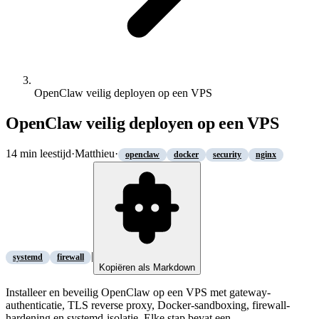
OpenClaw veilig deployen op een VPS
OpenClaw veilig deployen op een VPS
14
min leestijd
·
Matthieu
·
openclaw
docker
security
nginx
|
systemd
firewall
Kopiëren als Markdown
Installeer en beveilig OpenClaw op een VPS met gateway-
authenticatie, TLS reverse proxy, Docker-sandboxing, firewall-
hardening en systemd-isolatie. Elke stap bevat een