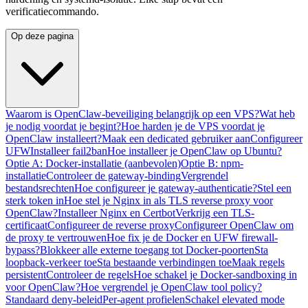
verificatiecommando.
Op deze pagina
Waarom is OpenClaw-beveiliging belangrijk op een VPS?
Wat heb
je nodig voordat je begint?
Hoe harden je de VPS voordat je
OpenClaw installeert?
Maak een dedicated gebruiker aan
Configureer
UFW
Installeer fail2ban
Hoe installeer je OpenClaw op Ubuntu?
Optie A: Docker-installatie (aanbevolen)
Optie B: npm-
installatie
Controleer de gateway-binding
Vergrendel
bestandsrechten
Hoe configureer je gateway-authenticatie?
Stel een
sterk token in
Hoe stel je Nginx in als TLS reverse proxy voor
OpenClaw?
Installeer Nginx en Certbot
Verkrijg een TLS-
certificaat
Configureer de reverse proxy
Configureer OpenClaw om
de proxy te vertrouwen
Hoe fix je de Docker en UFW firewall-
bypass?
Blokkeer alle externe toegang tot Docker-poorten
Sta
loopback-verkeer toe
Sta bestaande verbindingen toe
Maak regels
persistent
Controleer de regels
Hoe schakel je Docker-sandboxing in
voor OpenClaw?
Hoe vergrendel je OpenClaw tool policy?
Standaard deny-beleid
Per-agent profielen
Schakel elevated mode