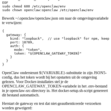
sudo
chmod
sudo
chown
Bewerk
~/.openclaw/openclaw.json
om naar de omgevingsvariabele
te verwijzen:
{

  gateway: {

    bind: "loopback",  // use "loopback" for npm, keep 
    port: 18789,

    auth: {

      mode: "token",

      token: "${OPENCLAW_GATEWAY_TOKEN}"

    }

  }

OpenClaw ondersteunt
${VARIABLE}
-substitutie in zijn JSON5-
config, dus het token wordt bij het opstarten uit de omgeving
gelezen. Voor Docker-installaties stel je de
OPENCLAW_GATEWAY_TOKEN
-variabele in het
.env
-bestand
in je
openclaw-src
-directory in. Het
docker-setup.sh
-script genereert
dit bestand automatisch.
Herstart de gateway en test dat niet-geauthenticeerde verzoeken
worden geweigerd: