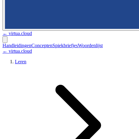
←
virtua.cloud
Handleidingen
Concepten
Spiekbriefjes
Woordenlijst
← virtua.cloud
Leren