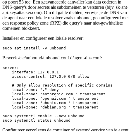
op poort 53 toe. Een geavanceerde aanvaller kan data coderen in
DNS-query's door secrets als subdomeinen te versturen (bijv.
sk-ant-
api-key.attacker.com
). Om dit gat te dichten, verwijs je de DNS van
de agent naar een lokale resolver zoals
unbound
, geconfigureerd met
een response policy zone (RPZ) die query's naar niet-gewhiteliste
domeinen blokkeert.
Installeer en configureer een lokale resolver:
sudo
Bewerk
/etc/unbound/unbound.conf.d/agent-dns.conf
:
server:

    interface: 
127.0
.
0
.
1
    access-control: 
127.0
.
0
.
0
/
8
 allow

# Only allow resolution of specific domains
local
-zone: 
"."
 deny

local
-zone: 
"anthropic.com."
 transparent

local
-zone: 
"openai.com."
 transparent

local
-zone: 
"ubuntu.com."
 transparent

local
-zone: 
"debian.org."
sudo
 systemctl 
enable
sudo
Configureer vervolgens de container of systemd-service van je agent