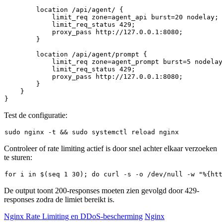
        location /api/agent/ {

            limit_req zone=agent_api burst=20 nodelay;

            limit_req_status 429;

            proxy_pass http://127.0.0.1:8080;

        }

        location /api/agent/prompt {

            limit_req zone=agent_prompt burst=5 nodelay
            limit_req_status 429;

            proxy_pass http://127.0.0.1:8080;

        }

    }

Test de configuratie:
sudo
 nginx -t && 
sudo
Controleer of rate limiting actief is door snel achter elkaar verzoeken
te sturen:
for
 i 
in
 $(
seq
 1 30); 
do
 curl -s -o /dev/null -w 
"%{ht
De output toont
200
-responses moeten zien gevolgd door
429
-
responses zodra de limiet bereikt is.
Nginx Rate Limiting en DDoS-bescherming
Nginx