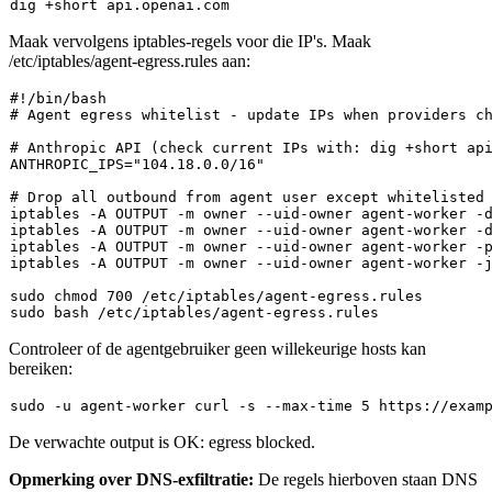
Maak vervolgens iptables-regels voor die IP's. Maak
/etc/iptables/agent-egress.rules
aan:
#!/bin/bash
# Agent egress whitelist - update IPs when providers c
# Anthropic API (check current IPs with: dig +short ap
ANTHROPIC_IPS=
"104.18.0.0/16"
# Drop all outbound from agent user except whitelisted
iptables -A OUTPUT -m owner --uid-owner agent-worker -
iptables -A OUTPUT -m owner --uid-owner agent-worker -d
iptables -A OUTPUT -m owner --uid-owner agent-worker -p
sudo
chmod
sudo
Controleer of de agentgebruiker geen willekeurige hosts kan
bereiken:
sudo
 -u agent-worker curl -s --max-time 5 https://exam
De verwachte output is
OK: egress blocked
.
Opmerking over DNS-exfiltratie:
De regels hierboven staan DNS