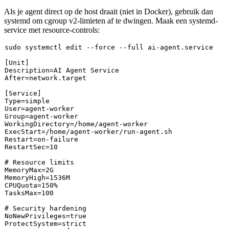
Als je agent direct op de host draait (niet in Docker), gebruik dan
systemd om cgroup v2-limieten af te dwingen. Maak een systemd-
service met resource-controls:
sudo
[Unit]
Description
After
=network.target

[Service]
Type
User
Group
WorkingDirectory
ExecStart
Restart
=
on
RestartSec
=
10
# Resource limits
MemoryMax
=
2
MemoryHigh
=
1536
CPUQuota
=
150
TasksMax
=
100
# Security hardening
NoNewPrivileges
=
true
ProtectSystem