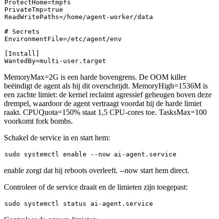
ProtectHome
PrivateTmp
=
true
ReadWritePaths
=/home/agent-worker/data

# Secrets
EnvironmentFile
=/etc/agent/env

[Install]
WantedBy
MemoryMax=2G
is een harde bovengrens. De OOM killer
beëindigt de agent als hij dit overschrijdt.
MemoryHigh=1536M
is
een zachte limiet: de kernel reclaimt agressief geheugen boven deze
drempel, waardoor de agent vertraagt voordat hij de harde limiet
raakt.
CPUQuota=150%
staat 1,5 CPU-cores toe.
TasksMax=100
voorkomt fork bombs.
Schakel de service in en start hem:
sudo
 systemctl 
enable
enable
zorgt dat hij reboots overleeft.
--now
start hem direct.
Controleer of de service draait en de limieten zijn toegepast:
sudo