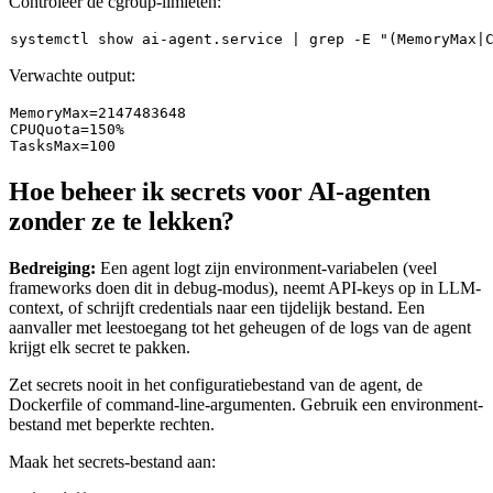
Controleer de cgroup-limieten:
systemctl show ai-agent.service | grep -E 
"(MemoryMax|
Verwachte output:
MemoryMax
=
2147483648
CPUQuota
=
150
TasksMax
=
100
Hoe beheer ik secrets voor AI-agenten
zonder ze te lekken?
Bedreiging:
Een agent logt zijn environment-variabelen (veel
frameworks doen dit in debug-modus), neemt API-keys op in LLM-
context, of schrijft credentials naar een tijdelijk bestand. Een
aanvaller met leestoegang tot het geheugen of de logs van de agent
krijgt elk secret te pakken.
Zet secrets nooit in het configuratiebestand van de agent, de
Dockerfile of command-line-argumenten. Gebruik een environment-
bestand met beperkte rechten.
Maak het secrets-bestand aan: