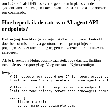
om
127.0.0.1
als DNS-resolver te gebruiken in plaats van de
systeemstandaard. Voeg in Docker
--dns 127.0.0.1
toe aan je
docker
run
-commando.
Hoe beperk ik de rate van AI-agent API-
endpoints?
Bedreiging:
Een blootgesteld agent-API-endpoint wordt bestookt
door bots of misbruikt via geautomatiseerde prompt-injection-
pogingen. Zonder rate limiting triggert elk verzoek dure LLM-API-
aanroepen.
Als je je agent via Nginx beschikbaar stelt, voeg dan rate limiting
toe op de reverse-proxylaag. Voeg toe aan je Nginx-configuratie:
http {

    # 10 requests per second per IP for agent endpoints
    limit_req_zone $binary_remote_addr zone=agent_api:1
    # Stricter limit for prompt submission endpoints

    limit_req_zone $binary_remote_addr zone=agent_promp
    server {

        listen 443 ssl;

        server_name agent.example.com;
