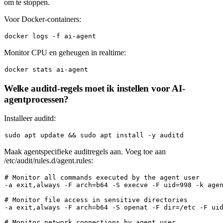
om te stoppen.
Voor Docker-containers:
Monitor CPU en geheugen in realtime:
Welke auditd-regels moet ik instellen voor AI-
agentprocessen?
Installeer auditd:
sudo
 apt update && 
sudo
Maak agentspecifieke auditregels aan. Voeg toe aan
/etc/audit/rules.d/agent.rules
:
# Monitor all commands executed by the agent user
-a 
exit
,always -F 
arch
=b64 -S execve -F uid=998 -k agen
# Monitor file access in sensitive directories
-a 
exit
,always -F 
arch
=b64 -S openat -F 
dir
=/etc -F uid
# Monitor network connections by agent user