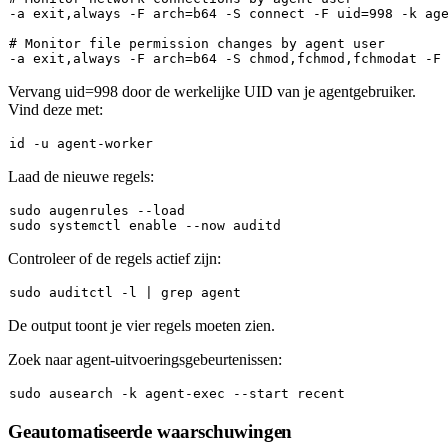
-a 
exit
,always -F 
arch
=b64 -S connect -F uid=998 -k age
# Monitor file permission changes by agent user
-a 
exit
,always -F 
arch
=b64 -S 
chmod
Vervang
uid=998
door de werkelijke UID van je agentgebruiker.
Vind deze met:
id
Laad de nieuwe regels:
sudo
sudo
 systemctl 
enable
Controleer of de regels actief zijn:
sudo
De output toont je vier regels moeten zien.
Zoek naar agent-uitvoeringsgebeurtenissen:
sudo
Geautomatiseerde waarschuwingen