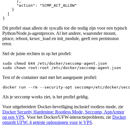
]
,
"action"
:
"SCMP_ACT_ALLOW"
}
]
}
Dit profiel staat alleen de syscalls toe die nodig zijn voor een typisch
Python/Node.js-agentproces. Al het andere, waaronder
mount
,
ptrace
,
reboot
,
kexec_load
en
init_module
, geeft een permission
error.
Stel de juiste rechten in op het profiel:
sudo
chmod
sudo
chown
Test of de container start met het aangepaste profiel:
docker run --
rm
 --security-opt seccomp=/etc/docker/sec
Als je
seccomp works
ziet, is het profiel geldig.
Voor uitgebreidere Docker-beveiliging inclusief rootless mode, zie
Docker Security Hardening: Rootless Mode, Seccomp, AppArmor
op een VPS
. Voor het Docker/UFW-interactieprobleem, zie
Docker
omzeilt UFW: 4 geteste oplossingen voor je VPS
.