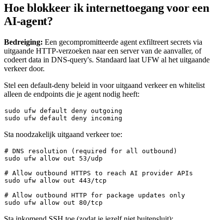
Hoe blokkeer ik internettoegang voor een
AI-agent?
Bedreiging:
Een gecompromitteerde agent exfiltreert secrets via
uitgaande HTTP-verzoeken naar een server van de aanvaller, of
codeert data in DNS-query's. Standaard laat UFW al het uitgaande
verkeer door.
Stel een default-deny beleid in voor uitgaand verkeer en whitelist
alleen de endpoints die je agent nodig heeft:
sudo
sudo
Sta noodzakelijk uitgaand verkeer toe:
# DNS resolution (required for all outbound)
sudo
 ufw allow out 53/udp

# Allow outbound HTTPS to reach AI provider APIs
sudo
 ufw allow out 443/tcp

# Allow outbound HTTP for package updates only
sudo
Sta inkomend SSH toe (zodat je jezelf niet buitensluit):