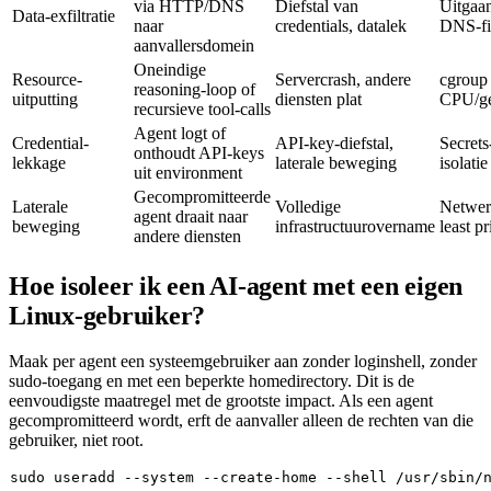
via HTTP/DNS
Diefstal van
Uitgaan
Data-exfiltratie
naar
credentials, datalek
DNS-fil
aanvallersdomein
Oneindige
Resource-
Servercrash, andere
cgroup
reasoning-loop of
uitputting
diensten plat
CPU/ge
recursieve tool-calls
Agent logt of
Credential-
API-key-diefstal,
Secrets
onthoudt API-keys
lekkage
laterale beweging
isolatie
uit environment
Gecompromitteerde
Laterale
Volledige
Netwer
agent draait naar
beweging
infrastructuurovername
least pr
andere diensten
Hoe isoleer ik een AI-agent met een eigen
Linux-gebruiker?
Maak per agent een systeemgebruiker aan zonder loginshell, zonder
sudo-toegang en met een beperkte homedirectory. Dit is de
eenvoudigste maatregel met de grootste impact. Als een agent
gecompromitteerd wordt, erft de aanvaller alleen de rechten van die
gebruiker, niet root.
sudo