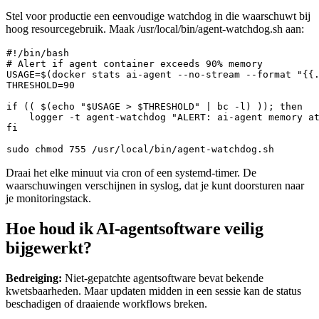
Stel voor productie een eenvoudige watchdog in die waarschuwt bij
hoog resourcegebruik. Maak
/usr/local/bin/agent-watchdog.sh
aan:
#!/bin/bash
# Alert if agent container exceeds 90% memory
USAGE=$(docker stats ai-agent --no-stream --format 
"{{
THRESHOLD=90

if
 (( $(echo "
$USAGE
 > 
$THRESHOLD
" | bc -l) )); 
then
    logger -t agent-watchdog 
"ALERT: ai-agent memory a
fi
sudo
chmod
Draai het elke minuut via cron of een systemd-timer. De
waarschuwingen verschijnen in syslog, dat je kunt doorsturen naar
je monitoringstack.
Hoe houd ik AI-agentsoftware veilig
bijgewerkt?
Bedreiging:
Niet-gepatchte agentsoftware bevat bekende
kwetsbaarheden. Maar updaten midden in een sessie kan de status
beschadigen of draaiende workflows breken.