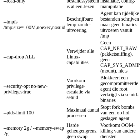
--read-only
bestandssysteem
installatie, config-
is alleen-lezen
manipulatie
Agent kan tijdelijke
Beschrijfbare
bestanden schrijven
--tmpfs
temp zonder
maar geen binaries
/tmp:size=100M,noexec,nosuid
uitvoering
uitvoeren vanuit
/tmp
Geen
CAP_NET_RAW
Verwijder alle
(pakketsniffing),
--cap-drop ALL
Linux-
geen
capabilities
CAP_SYS_ADMI
(mount), niets
Blokkeert een
Voorkom
gecompromitteerde
--security-opt no-new-
privilege-
agent die root
privileges:true
escalatie via
verkrijgt via setuid-
setuid
binaries
Stopt fork bombs
Maximaal aantal
--pids-limit 100
van een op hol
processen
geslagen agent
Harde
Voorkomt OOM-
--memory 2g
/
--memory-swap
geheugengrens,
killing van andere
2g
geen swap
diensten