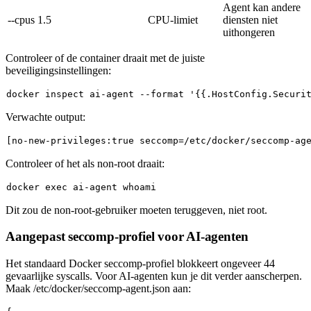
Agent kan andere
--cpus 1.5
CPU-limiet
diensten niet
uithongeren
Controleer of de container draait met de juiste
beveiligingsinstellingen:
docker inspect ai-agent --format 
'{{.HostConfig.Securi
Verwachte output:
[no-
new
-
privileges
:
true
 seccomp=
/etc/
docker/seccomp-ag
Controleer of het als non-root draait:
docker 
exec
 ai-agent 
whoami
Dit zou de non-root-gebruiker moeten teruggeven, niet
root
.
Aangepast seccomp-profiel voor AI-agenten
Het standaard Docker seccomp-profiel blokkeert ongeveer 44
gevaarlijke syscalls. Voor AI-agenten kun je dit verder aanscherpen.
Maak
/etc/docker/seccomp-agent.json
aan: