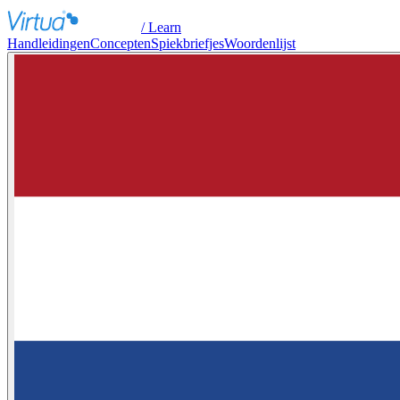
/ Learn
Handleidingen
Concepten
Spiekbriefjes
Woordenlijst