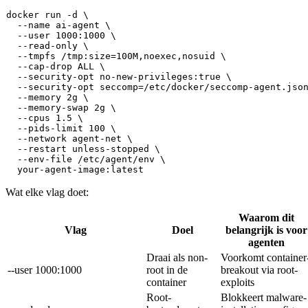
docker run -d \

  --name ai-agent \

  --user 1000:1000 \

  --read-only \

  --tmpfs /tmp:size=100M,noexec,nosuid \

  --cap-drop ALL \

  --security-opt no-new-privileges:
true
 \

  --security-opt seccomp=/etc/docker/seccomp-agent.json
  --memory 2g \

  --memory-swap 2g \

  --cpus 1.5 \

  --pids-limit 100 \

  --network agent-net \

  --restart unless-stopped \

  --env-file /etc/agent/env \

Wat elke vlag doet:
Waarom dit
Vlag
Doel
belangrijk is voor
agenten
Draai als non-
Voorkomt container
--user 1000:1000
root in de
breakout via root-
container
exploits
Root-
Blokkeert malware-