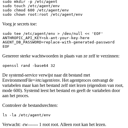
sudo
mkdir
sudo
touch
sudo
chmod
sudo
chown
Voeg je secrets toe:
sudo
tee
 /etc/agent/env > /dev/null << 
'EOF'
ANTHROPIC_API_KEY=sk-ant-your-key-here

AGENT_DB_PASSWORD=replace-with-generated-password

Genereer sterke wachtwoorden in plaats van ze zelf te verzinnen:
openssl rand -
base64
De systemd-service verwijst naar dit bestand met
EnvironmentFile=/etc/agent/env
. Het agentproces ontvangt de
variabelen maar kan het bestand zelf niet lezen (eigendom van root,
mode 600). Systemd leest het bestand en geeft de variabelen door
aan het proces.
Controleer de bestandsrechten:
ls
Verwacht:
-rw------- 1 root root
. Alleen root kan het lezen.