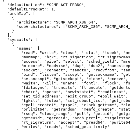
{
"defaultAction"
:
"SCMP_ACT_ERRNO"
,
"defaultErrnoRet"
:
1
,
"archMap"
:
[
{
"architecture"
:
"SCMP_ARCH_X86_64"
,
"subArchitectures"
:
[
"SCMP_ARCH_X86"
,
"SCMP_ARCH
}
]
,
"syscalls"
:
[
{
"names"
:
[
"read"
,
"write"
,
"close"
,
"fstat"
,
"lseek"
,
"m
"munmap"
,
"brk"
,
"rt_sigaction"
,
"rt_sigprocma
"access"
,
"pipe"
,
"select"
,
"sched_yield"
,
"mr
"mincore"
,
"madvise"
,
"dup"
,
"dup2"
,
"nanoslee
"socket"
,
"connect"
,
"sendto"
,
"recvfrom"
,
"se
"bind"
,
"listen"
,
"accept"
,
"getsockname"
,
"ge
"setsockopt"
,
"getsockopt"
,
"clone"
,
"execve"
,
"wait4"
,
"kill"
,
"uname"
,
"fcntl"
,
"flock"
,
"f
"fdatasync"
,
"truncate"
,
"ftruncate"
,
"getdent
"chdir"
,
"openat"
,
"newfstatat"
,
"readlinkat"
,
"set_tid_address"
,
"exit_group"
,
"epoll_wait"
,
"tgkill"
,
"futex"
,
"set_robust_list"
,
"get_rob
"epoll_create1"
,
"pipe2"
,
"clock_gettime"
,
"cl
"prlimit64"
,
"getrandom"
,
"memfd_create"
,
"sta
"rseq"
,
"close_range"
,
"poll"
,
"getuid"
,
"getg
"geteuid"
,
"getegid"
,
"arch_prctl"
,
"sigaltsta
"rt_sigreturn"
,
"accept4"
,
"pread64"
,
"pwrite6
"writev"
,
"readv"
,
"sched_getaffinity"