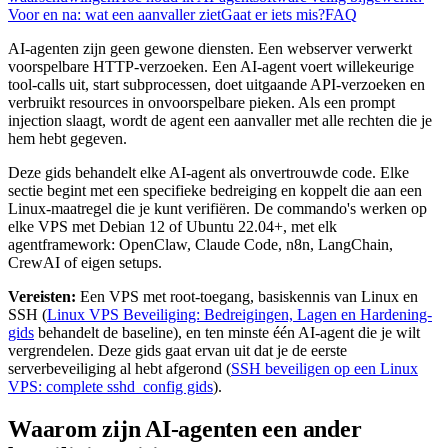
Voor en na: wat een aanvaller ziet
Gaat er iets mis?
FAQ
AI-agenten zijn geen gewone diensten. Een webserver verwerkt
voorspelbare HTTP-verzoeken. Een AI-agent voert willekeurige
tool-calls uit, start subprocessen, doet uitgaande API-verzoeken en
verbruikt resources in onvoorspelbare pieken. Als een prompt
injection slaagt, wordt de agent een aanvaller met alle rechten die je
hem hebt gegeven.
Deze gids behandelt elke AI-agent als onvertrouwde code. Elke
sectie begint met een specifieke bedreiging en koppelt die aan een
Linux-maatregel die je kunt verifiëren. De commando's werken op
elke VPS met Debian 12 of Ubuntu 22.04+, met elk
agentframework: OpenClaw, Claude Code, n8n, LangChain,
CrewAI of eigen setups.
Vereisten:
Een VPS met root-toegang, basiskennis van Linux en
SSH (
Linux VPS Beveiliging: Bedreigingen, Lagen en Hardening-
gids
behandelt de baseline), en ten minste één AI-agent die je wilt
vergrendelen. Deze gids gaat ervan uit dat je de eerste
serverbeveiliging al hebt afgerond (
SSH beveiligen op een Linux
VPS: complete sshd_config gids
).
Waarom zijn AI-agenten een ander