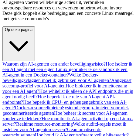
AI-agenten voeren willekeurige acties uit, verbruiken
onvoorspelbare resources en verwerken onbetrouwbare invoer.
Deze gids koppelt elke bedreiging aan een concrete Linux-maatregel
met geteste commando's.
Op deze pagina
Waarom zijn AI-agenten een ander beveiligingsrisico?
Hoe isoleer ik
een AI-agent met een eigen Linux-gebruiker?
Hoe sandbox ik een
AI-agent in een Docker-container?
Welke Docker-
beveiligingsvlaggen moet ik gebruiken voor AI-agenten?
Aangepast
seccomp-profiel voor AI-agenten
Hoe blokkeer ik internettoegang
voor een AI-agent?
Hoe whitelist ik alleen de API-endpoints die mijn
agent nodig heeft?
Hoe beperk ik de rate van AI-agent API-
endpoints?
Hoe beperk ik CPU- en geheugengebruik van een AI-
agent?
Docker-resourcelimieten
Systemd cgroup-limieten voor niet-
gecontaineriseerde agenten
Hoe beheer ik secrets voor AI-agenten
zonder ze te lekken?
Hoe monitor ik AI-agentactiviteit op een Linux-
server?
Realtime resource-monitoring
Welke auditd-regels moet ik
instellen voor AI-agentprocessen?
Geautomatiseerde
waarschuwingen
Hoe houd ik AI-agentsoftware veilig bijgewerkt?