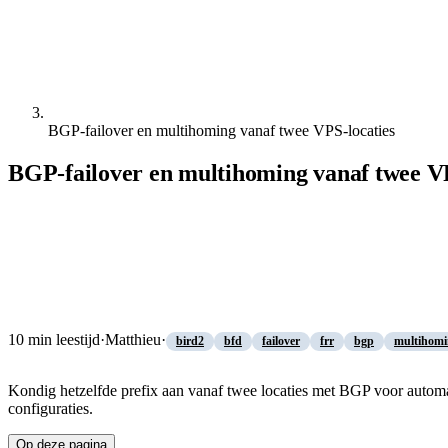
BGP-failover en multihoming vanaf twee VPS-locaties
BGP-failover en multihoming vanaf twee VP
10
min leestijd
·
Matthieu
·
bird2
bfd
failover
frr
bgp
multihomi
Kondig hetzelfde prefix aan vanaf twee locaties met BGP voor au
configuraties.
Op deze pagina