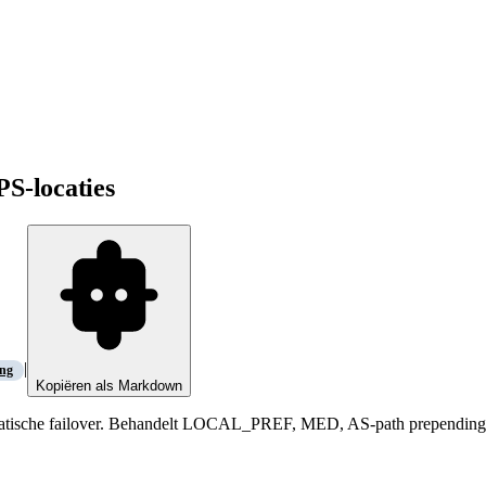
S-locaties
|
ng
Kopiëren als Markdown
tomatische failover. Behandelt LOCAL_PREF, MED, AS-path prependin