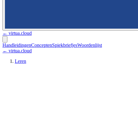
←
virtua.cloud
Handleidingen
Concepten
Spiekbriefjes
Woordenlijst
← virtua.cloud
Leren