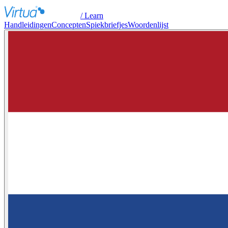
/ Learn
Handleidingen
Concepten
Spiekbriefjes
Woordenlijst