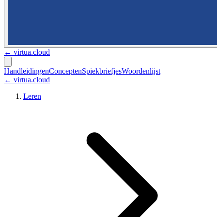
←
virtua.cloud
Handleidingen
Concepten
Spiekbriefjes
Woordenlijst
← virtua.cloud
Leren