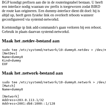
BGP kondigt prefixen aan die in de routeringstabel bestaan. U heeft
een interface nodig waaraan uw prefix is toegewezen zodat BIRD
de route kan origineren. Een dummy-interface dient dit doel: hij is
altijd up, heeft geen fysieke link en overleeft reboots wanneer
geconfigureerd via systemd-networkd.
Kortstondige
ip link add
-commando's gaan verloren bij een reboot.
Gebruik in plaats daarvan systemd-networkd.
Maak het .netdev-bestand aan
sudo
tee
 /etc/systemd/network/10-dummy0.netdev > /dev/
[NetDev]

Name=dummy0

Kind=dummy

Maak het .network-bestand aan
sudo
tee
 /etc/systemd/network/10-dummy0.network > /dev
[Match]

Name=dummy0

[Network]

Address=203.0.113.1/32

Address=2001:db8:1000::1/128
