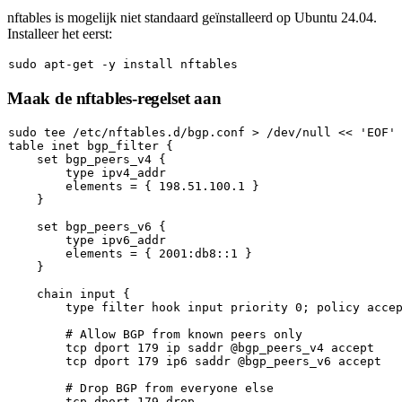
nftables is mogelijk niet standaard geïnstalleerd op Ubuntu 24.04.
Installeer het eerst:
sudo
Maak de nftables-regelset aan
sudo
tee
 /etc/nftables.d/bgp.conf > /dev/null << 
'EOF'
table inet bgp_filter {

set
 bgp_peers_v4 {

type
 ipv4_addr

        elements = { 198.51.100.1 }

    }

set
 bgp_peers_v6 {

type
 ipv6_addr

        elements = { 2001:db8::1 }

    }

    chain input {

type
 filter hook input priority 0; policy accep
# Allow BGP from known peers only
        tcp dport 179 ip saddr @bgp_peers_v4 accept

        tcp dport 179 ip6 saddr @bgp_peers_v6 accept

# Drop BGP from everyone else
        tcp dport 179 drop
