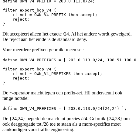
define 
OWN_V4_PREFIX
 = 
203.0
.
113.0
/
24
;
filter export_bgp_v4 {

    if 
net
 = OWN_V4_PREFIX then accept
;
    reject
;
Dit accepteert alleen het exacte /24. Al het andere wordt geweigerd.
De
reject
aan het einde is de standaard deny.
Voor meerdere prefixen gebruikt u een set:
define 
OWN_V4_PREFIXES
 = [ 
203.0
.
113.0
/
24
, 
198.51
.
100.
filter export_bgp_v4 {

    if net ~ OWN_V4_PREFIXES then accept
;
    reject
;
De
~
-operator matcht tegen een prefix-set. Hij ondersteunt ook
range-notatie:
define 
OWN_V4_PREFIXES
 = [ 
203.0
.
113.0
/
24
{
24
,
24
} ]
;
De
{24,24}
beperkt de match tot precies /24. Gebruik
{24,28}
om
ook deaggregatie tot /28 toe te staan als u more-specifics moet
aankondigen voor traffic engineering.