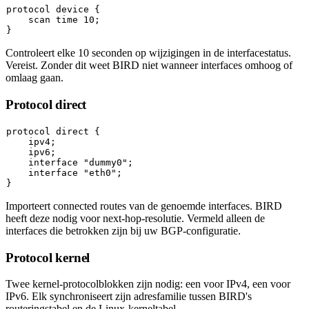
protocol device {

    scan 
time
 10;

Controleert elke 10 seconden op wijzigingen in de interfacestatus.
Vereist. Zonder dit weet BIRD niet wanneer interfaces omhoog of
omlaag gaan.
Protocol direct
protocol direct {

    ipv4;

    ipv6;

interface
"dummy0"
;

interface
"eth0"
;

Importeert connected routes van de genoemde interfaces. BIRD
heeft deze nodig voor next-hop-resolutie. Vermeld alleen de
interfaces die betrokken zijn bij uw BGP-configuratie.
Protocol kernel
Twee kernel-protocolblokken zijn nodig: een voor IPv4, een voor
IPv6. Elk synchroniseert zijn adresfamilie tussen BIRD's
routeringstabel en de Linux-kerneltabel.