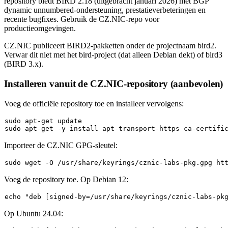
repository biedt BIRD 2.18 (uitgebracht januari 2026) met BGP
dynamic unnumbered-ondersteuning, prestatieverbeteringen en
recente bugfixes. Gebruik de CZ.NIC-repo voor
productieomgevingen.
CZ.NIC publiceert BIRD2-pakketten onder de projectnaam
bird2
.
Verwar dit niet met het
bird
-project (dat alleen Debian dekt) of
bird3
(BIRD 3.x).
Installeren vanuit de CZ.NIC-repository (aanbevolen)
Voeg de officiële repository toe en installeer vervolgens:
sudo
sudo
Importeer de CZ.NIC GPG-sleutel:
sudo
Voeg de repository toe. Op Debian 12:
echo
"deb [signed-by=/usr/share/keyrings/cznic-labs-pk
Op Ubuntu 24.04: