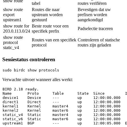
show route
tabel
routes verifiëren
show route
Routes die naar
Bevestigen dat uw
export
upstream worden
prefixen worden
upstream1
gestuurd
aangekondigd
show route for
Beste route voor een
Padselectie traceren
203.0.113.0/24
specifiek prefix
show route
Routes van een specifiek
Controleren of statische
protocol
protocol
routes zijn geladen
static_v4
Sessiestatus controleren
sudo
Verwachte uitvoer wanneer alles werkt:
BIRD 
2.18
 ready.

Name       Proto      
Table
      State  Since         I
device1    Device     
---        up     12:00:00.000
direct1    Direct     
---        up     12:00:00.000
kernel1    Kernel     master4    up     
12
:
00
:
00.000
kernel2    Kernel     master6    up     
12
:
00
:
00.000
static_v4  
Static
     master4    up     
12
:
00
:
00.000
static_v6  
Static
     master6    up     
12
:
00
:
00.000
upstream1  BGP        
---        up     12:00:05.000  