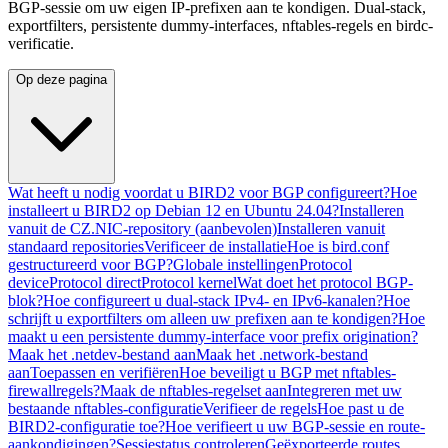
BGP-sessie om uw eigen IP-prefixen aan te kondigen. Dual-stack,
exportfilters, persistente dummy-interfaces, nftables-regels en birdc-
verificatie.
Op deze pagina
Wat heeft u nodig voordat u BIRD2 voor BGP configureert?
Hoe
installeert u BIRD2 op Debian 12 en Ubuntu 24.04?
Installeren
vanuit de CZ.NIC-repository (aanbevolen)
Installeren vanuit
standaard repositories
Verificeer de installatie
Hoe is bird.conf
gestructureerd voor BGP?
Globale instellingen
Protocol
device
Protocol direct
Protocol kernel
Wat doet het protocol BGP-
blok?
Hoe configureert u dual-stack IPv4- en IPv6-kanalen?
Hoe
schrijft u exportfilters om alleen uw prefixen aan te kondigen?
Hoe
maakt u een persistente dummy-interface voor prefix origination?
Maak het .netdev-bestand aan
Maak het .network-bestand
aan
Toepassen en verifiëren
Hoe beveiligt u BGP met nftables-
firewallregels?
Maak de nftables-regelset aan
Integreren met uw
bestaande nftables-configuratie
Verifieer de regels
Hoe past u de
BIRD2-configuratie toe?
Hoe verifieert u uw BGP-sessie en route-
aankondigingen?
Sessiestatus controleren
Geëxporteerde routes