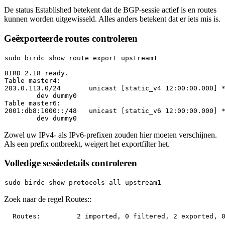
De status
Established
betekent dat de BGP-sessie actief is en routes
kunnen worden uitgewisseld. Alles anders betekent dat er iets mis is.
Geëxporteerde routes controleren
sudo
 birdc show route 
export
BIRD
2.18
ready
Table
master4
203.0
.113
.0
/
24
unicast
[static_v4 12:00:00.000]
 
dev
dummy0
Table
master6
2001
:
db8
:
1000
::/
48
unicast
[static_v6 12:00:00.000]
 
dev
dummy0
Zowel uw IPv4- als IPv6-prefixen zouden hier moeten verschijnen.
Als een prefix ontbreekt, weigert het exportfilter het.
Volledige sessiedetails controleren
sudo
Zoek naar de regel
Routes:
:
Routes:
2
imported,
0
filtered,
2
exported,