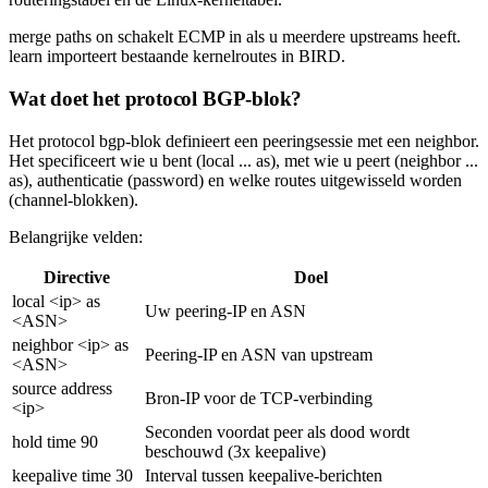
merge paths on
schakelt ECMP in als u meerdere upstreams heeft.
learn
importeert bestaande kernelroutes in BIRD.
Wat doet het protocol BGP-blok?
Het
protocol bgp
-blok definieert een peeringsessie met een neighbor.
Het specificeert wie u bent (
local ... as
), met wie u peert (
neighbor ...
as
), authenticatie (
password
) en welke routes uitgewisseld worden
(channel-blokken).
Belangrijke velden:
Directive
Doel
local <ip> as
Uw peering-IP en ASN
<ASN>
neighbor <ip> as
Peering-IP en ASN van upstream
<ASN>
source address
Bron-IP voor de TCP-verbinding
<ip>
Seconden voordat peer als dood wordt
hold time 90
beschouwd (3x keepalive)
keepalive time 30
Interval tussen keepalive-berichten