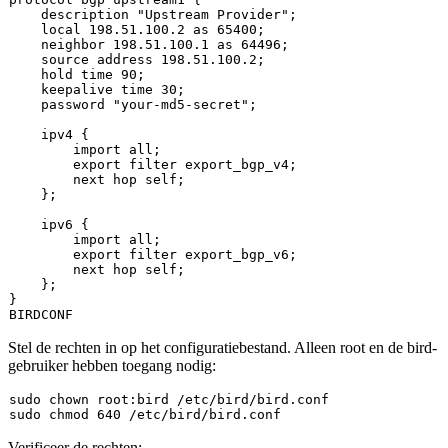
    description 
"Upstream Provider"
;

local
 198.51.100.2 as 65400;

    neighbor 198.51.100.1 as 64496;

source
 address 198.51.100.2;

    hold 
time
 90;

    keepalive 
time
 30;

    password 
"your-md5-secret"
;

    ipv4 {

        import all;

export
 filter export_bgp_v4;

        next hop self;

    };

    ipv6 {

        import all;

export
 filter export_bgp_v6;

        next hop self;

    };

}

Stel de rechten in op het configuratiebestand. Alleen root en de
bird
-
gebruiker hebben toegang nodig:
sudo
chown
sudo
chmod
Verificeer de rechten: