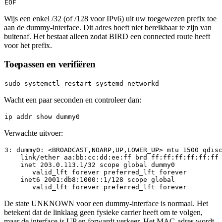
Wijs een enkel /32 (of /128 voor IPv6) uit uw toegewezen prefix toe
aan de dummy-interface. Dit adres hoeft niet bereikbaar te zijn van
buitenaf. Het bestaat alleen zodat BIRD een connected route heeft
voor het prefix.
Toepassen en verifiëren
sudo
Wacht een paar seconden en controleer dan:
Verwachte uitvoer:
3
: dummy0: 
<
BROADCAST,NOARP,UP,LOWER_UP
>
 mtu 
1500
 qdis
    link
/
ether aa:bb:cc:dd:ee:ff brd ff:ff:ff:ff:ff:ff

    inet 
203.0
.113
.1
/
32
scope
global
 dummy0

       valid_lft forever preferred_lft forever

    inet6 
2001
:db8:
1000
::
1
/
128
scope
global
De
state UNKNOWN
voor een dummy-interface is normaal. Het
betekent dat de linklaag geen fysieke carrier heeft om te volgen,
maar de interface is UP en forwardt verkeer. Het MAC-adres wordt