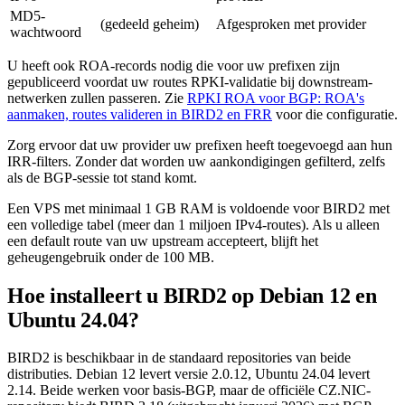
MD5-
(gedeeld geheim)
Afgesproken met provider
wachtwoord
U heeft ook ROA-records nodig die voor uw prefixen zijn
gepubliceerd voordat uw routes RPKI-validatie bij downstream-
netwerken zullen passeren. Zie
RPKI ROA voor BGP: ROA's
aanmaken, routes valideren in BIRD2 en FRR
voor die configuratie.
Zorg ervoor dat uw provider uw prefixen heeft toegevoegd aan hun
IRR-filters. Zonder dat worden uw aankondigingen gefilterd, zelfs
als de BGP-sessie tot stand komt.
Een VPS met minimaal 1 GB RAM is voldoende voor BIRD2 met
een volledige tabel (meer dan 1 miljoen IPv4-routes). Als u alleen
een default route van uw upstream accepteert, blijft het
geheugengebruik onder de 100 MB.
Hoe installeert u BIRD2 op Debian 12 en
Ubuntu 24.04?
BIRD2 is beschikbaar in de standaard repositories van beide
distributies. Debian 12 levert versie 2.0.12, Ubuntu 24.04 levert
2.14. Beide werken voor basis-BGP, maar de officiële CZ.NIC-