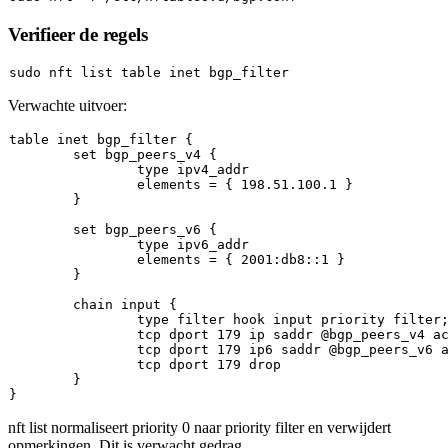
Verifieer de regels
sudo
Verwachte uitvoer:
table inet bgp_filter {

set
 bgp_peers_v4 {

type
 ipv4_addr

		elements = { 
198.51
.100
.1
 }

	}

set
 bgp_peers_v6 {

type
 ipv6_addr

		elements = { 
2001
:db8::
1
 }

	}

	chain 
input
 {

type
filter
 hook 
input
 priority 
filter
		tcp dport 
179
 ip saddr @bgp_peers_v4 ac
		tcp dport 
179
 ip6 saddr @bgp_peers_v6 a
		tcp dport 
179
 drop

	}

nft list
normaliseert
priority 0
naar
priority filter
en verwijdert
opmerkingen. Dit is verwacht gedrag.