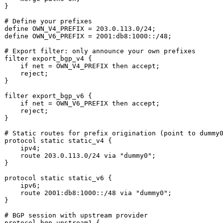
}

# Define your prefixes
define OWN_V4_PREFIX = 203.0.113.0/24;

define OWN_V6_PREFIX = 2001:db8:1000::/48;

# Export filter: only announce your own prefixes
filter export_bgp_v4 {

if
 net = OWN_V4_PREFIX 
then
 accept;

    reject;

}

filter export_bgp_v6 {

if
 net = OWN_V6_PREFIX 
then
 accept;

    reject;

}

# Static routes for prefix origination (point to dummy
protocol static static_v4 {

    ipv4;

    route 203.0.113.0/24 via 
"dummy0"
;

}

protocol static static_v6 {

    ipv6;

    route 2001:db8:1000::/48 via 
"dummy0"
;

}

# BGP session with upstream provider
protocol bgp upstream1 {
