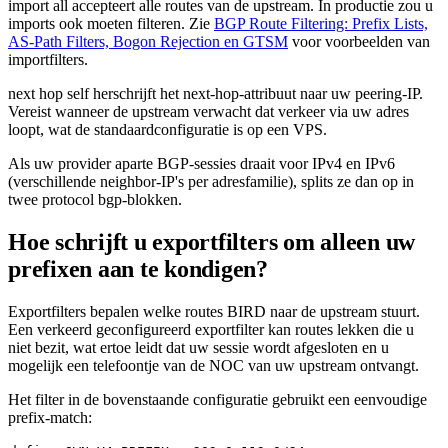
import all
accepteert alle routes van de upstream. In productie zou u
imports ook moeten filteren. Zie
BGP Route Filtering: Prefix Lists,
AS-Path Filters, Bogon Rejection en GTSM
voor voorbeelden van
importfilters.
next hop self
herschrijft het next-hop-attribuut naar uw peering-IP.
Vereist wanneer de upstream verwacht dat verkeer via uw adres
loopt, wat de standaardconfiguratie is op een VPS.
Als uw provider aparte BGP-sessies draait voor IPv4 en IPv6
(verschillende neighbor-IP's per adresfamilie), splits ze dan op in
twee
protocol bgp
-blokken.
Hoe schrijft u exportfilters om alleen uw
prefixen aan te kondigen?
Exportfilters bepalen welke routes BIRD naar de upstream stuurt.
Een verkeerd geconfigureerd exportfilter kan routes lekken die u
niet bezit, wat ertoe leidt dat uw sessie wordt afgesloten en u
mogelijk een telefoontje van de NOC van uw upstream ontvangt.
Het filter in de bovenstaande configuratie gebruikt een eenvoudige
prefix-match: