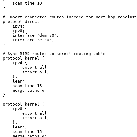
    scan 
time
 10;

}

# Import connected routes (needed for next-hop resolut
protocol direct {

    ipv4;

    ipv6;

    interface 
"dummy0"
;

    interface 
"eth0"
;

}

# Sync BIRD routes to kernel routing table
protocol kernel {

    ipv4 {

export
 all;

        import all;

    };

    learn;

    scan 
time
 15;

    merge paths on;

}

protocol kernel {

    ipv6 {

export
 all;

        import all;

    };

    learn;

    scan 
time
 15;

    merge paths on;
