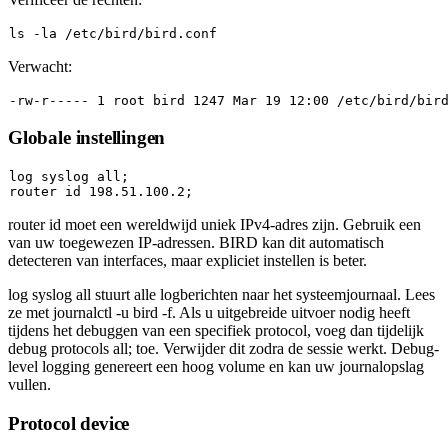
ls
Verwacht:
Globale instellingen
log
 syslog all;

router 
id
router id
moet een wereldwijd uniek IPv4-adres zijn. Gebruik een
van uw toegewezen IP-adressen. BIRD kan dit automatisch
detecteren van interfaces, maar expliciet instellen is beter.
log syslog all
stuurt alle logberichten naar het systeemjournaal. Lees
ze met
journalctl -u bird -f
. Als u uitgebreide uitvoer nodig heeft
tijdens het debuggen van een specifiek protocol, voeg dan tijdelijk
debug protocols all;
toe. Verwijder dit zodra de sessie werkt. Debug-
level logging genereert een hoog volume en kan uw journalopslag
vullen.
Protocol device