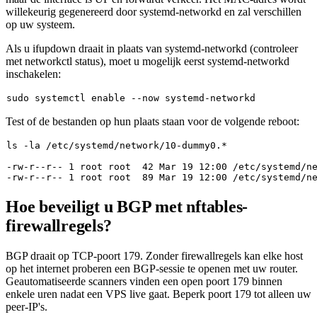
willekeurig gegenereerd door systemd-networkd en zal verschillen
op uw systeem.
Als u
ifupdown
draait in plaats van systemd-networkd (controleer
met
networkctl status
), moet u mogelijk eerst systemd-networkd
inschakelen:
sudo
 systemctl 
enable
Test of de bestanden op hun plaats staan voor de volgende reboot:
ls
-
rw
-
r
--
r
--
1
 root root  
42
Mar
19
12
:
00
/etc/
systemd
/n
-
rw
-
r
--
r
--
1
 root root  
89
Mar
19
12
:
00
/etc/
systemd
/n
Hoe beveiligt u BGP met nftables-
firewallregels?
BGP draait op TCP-poort 179. Zonder firewallregels kan elke host
op het internet proberen een BGP-sessie te openen met uw router.
Geautomatiseerde scanners vinden een open poort 179 binnen
enkele uren nadat een VPS live gaat. Beperk poort 179 tot alleen uw
peer-IP's.