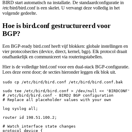
BIRD start automatisch na installatie. De standaardconfiguratie in
/etc/bird/bird.conf
is een skelet. U vervangt deze volledig in het
volgende gedeelte.
Hoe is bird.conf gestructureerd voor
BGP?
Een BGP-ready bird.conf heeft vijf blokken: globale instellingen en
vier protocolsecties (device, direct, kernel, bgp). Elk protocol draait
onafhankelijk en communiceert via routeringstabellen.
Hier is de volledige bird.conf voor een dual-stack BGP-configuratie.
Lees deze eerst door; de secties hieronder leggen elk blok uit.
sudo
cp
sudo
tee
 /etc/bird/bird.conf > /dev/null << 
'BIRDCONF'
# /etc/bird/bird.conf - BIRD2 BGP configuration
# Replace all placeholder values with your own
log
 syslog all;

router 
id
 198.51.100.2;

# Watch interface state changes
protocol device {
