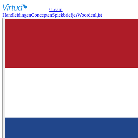
/ Learn
Handleidingen
Concepten
Spiekbriefjes
Woordenlijst