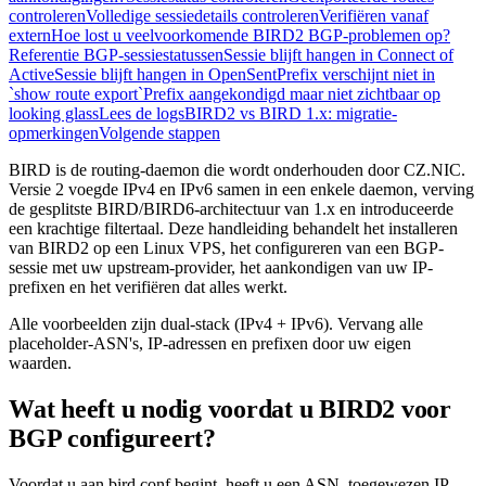
controleren
Volledige sessiedetails controleren
Verifiëren vanaf
extern
Hoe lost u veelvoorkomende BIRD2 BGP-problemen op?
Referentie BGP-sessiestatussen
Sessie blijft hangen in Connect of
Active
Sessie blijft hangen in OpenSent
Prefix verschijnt niet in
`show route export`
Prefix aangekondigd maar niet zichtbaar op
looking glass
Lees de logs
BIRD2 vs BIRD 1.x: migratie-
opmerkingen
Volgende stappen
BIRD is de routing-daemon die wordt onderhouden door CZ.NIC.
Versie 2 voegde IPv4 en IPv6 samen in een enkele daemon, verving
de gesplitste BIRD/BIRD6-architectuur van 1.x en introduceerde
een krachtige filtertaal. Deze handleiding behandelt het installeren
van BIRD2 op een Linux VPS, het configureren van een BGP-
sessie met uw upstream-provider, het aankondigen van uw IP-
prefixen en het verifiëren dat alles werkt.
Alle voorbeelden zijn dual-stack (IPv4 + IPv6). Vervang alle
placeholder-ASN's, IP-adressen en prefixen door uw eigen
waarden.
Wat heeft u nodig voordat u BIRD2 voor
BGP configureert?
Voordat u aan bird.conf begint, heeft u een ASN, toegewezen IP-