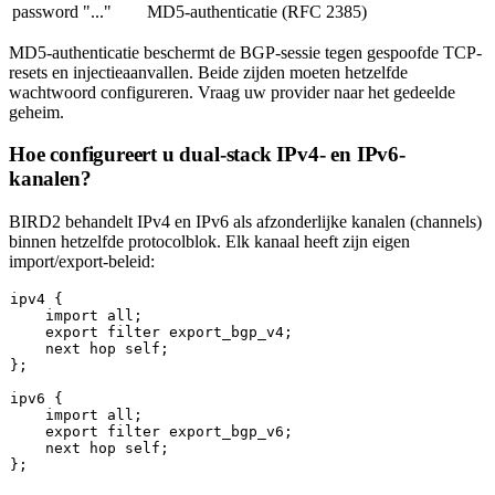
password "..."
MD5-authenticatie (RFC 2385)
MD5-authenticatie beschermt de BGP-sessie tegen gespoofde TCP-
resets en injectieaanvallen. Beide zijden moeten hetzelfde
wachtwoord configureren. Vraag uw provider naar het gedeelde
geheim.
Hoe configureert u dual-stack IPv4- en IPv6-
kanalen?
BIRD2 behandelt IPv4 en IPv6 als afzonderlijke kanalen (channels)
binnen hetzelfde protocolblok. Elk kanaal heeft zijn eigen
import/export-beleid:
ipv4 {

import
all
;

    export 
filter
 export_bgp_v4;

next
 hop 
self
;

};

ipv6 {

import
all
;

    export 
filter
 export_bgp_v6;

next
 hop 
self
;
