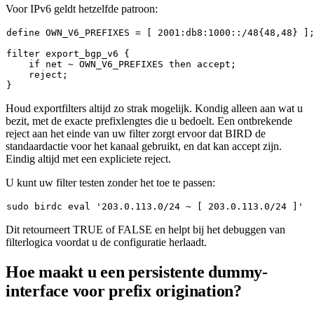
Voor IPv6 geldt hetzelfde patroon:
define 
OWN_V6_PREFIXES
 = [ 
2001
:db8:
1000
::/
48
{
48
,
48
} ]
filter export_bgp_v6 {

    if net ~ OWN_V6_PREFIXES then accept
;
    reject
;
Houd exportfilters altijd zo strak mogelijk. Kondig alleen aan wat u
bezit, met de exacte prefixlengtes die u bedoelt. Een ontbrekende
reject
aan het einde van uw filter zorgt ervoor dat BIRD de
standaardactie voor het kanaal gebruikt, en dat kan
accept
zijn.
Eindig altijd met een expliciete
reject
.
U kunt uw filter testen zonder het toe te passen:
sudo
 birdc 
eval
'203.0.113.0/24 ~ [ 203.0.113.0/24 ]'
Dit retourneert
TRUE
of
FALSE
en helpt bij het debuggen van
filterlogica voordat u de configuratie herlaadt.
Hoe maakt u een persistente dummy-
interface voor prefix origination?