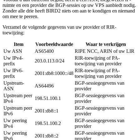
ruimte en een provider die BGP-sessies op uw VPS aanbiedt nodig.
Zonder alle drie heeft BIRD2 niets om aan te kondigen en niemand
om mee te peeren.
Verzamel de volgende gegevens van uw provider of RIR-
toewijzing:
Item
Voorbeeldwaarde
Waar te verkrijgen
Uw ASN
AS65400
RIPE NCC, ARIN of uw LIR
Uw IPv4-
RIR-toewijzing of PA-
203.0.113.0/24
prefix
toewijzing van provider
Uw IPv6-
RIR-toewijzing of PA-
2001:db8:1000::/48
prefix
toewijzing van provider
Upstream-
BGP-sessiegegevens van
AS64496
ASN
provider
Upstream peer
BGP-sessiegegevens van
198.51.100.1
IPv4
provider
Upstream peer
BGP-sessiegegevens van
2001:db8::1
IPv6
provider
Uw peering
BGP-sessiegegevens van
198.51.100.2
IPv4
provider
Uw peering
BGP-sessiegegevens van
2001:db8::2
IPv6
provider