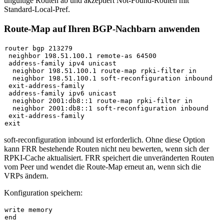
ungültige Routen ab und akzeptiert Not-Found-Routen mit
Standard-Local-Pref.
Route-Map auf Ihren BGP-Nachbarn anwenden
router bgp 213279

 neighbor 198.51.100.1 remote-as 64500

 address-family ipv4 unicast

  neighbor 198.51.100.1 route-map rpki-filter in

  neighbor 198.51.100.1 soft-reconfiguration inbound

 exit-address-family

 address-family ipv6 unicast

  neighbor 2001:db8::1 route-map rpki-filter in

  neighbor 2001:db8::1 soft-reconfiguration inbound

 exit-address-family

soft-reconfiguration inbound
ist erforderlich. Ohne diese Option
kann FRR bestehende Routen nicht neu bewerten, wenn sich der
RPKI-Cache aktualisiert. FRR speichert die unveränderten Routen
vom Peer und wendet die Route-Map erneut an, wenn sich die
VRPs ändern.
Konfiguration speichern:
write memory
