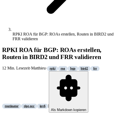
RPKI ROA für BGP: ROAs erstellen, Routen in BIRD2 und
FRR validieren
RPKI ROA für BGP: ROAs erstellen,
Routen in BIRD2 und FRR validieren
12
Min. Lesezeit
·
Matthieu
·
rpki
roa
bgp
bird2
frr
|
routinator
ripe-ncc
ipv6
Als Markdown kopieren