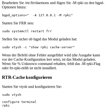
Bearbeiten Sie
/etc/frr/daemons
und fügen Sie
-M rpki
zu den bgpd-
Optionen hinzu:
Starten Sie FRR neu:
sudo
Stellen Sie sicher ob bgpd das Modul geladen hat:
sudo
 vtysh -c 
"show rpki cache-server"
Wenn der Befehl ohne Fehler ausgeführt wird (die Ausgabe kann
vor der Cache-Konfiguration leer sein), ist das Modul geladen.
Wenn Sie
% Unknown command
erhalten, fehlt das
-M rpki
-Flag
oder
frr-rpki-rtrlib
ist nicht installiert.
RTR-Cache konfigurieren
Starten Sie vtysh und konfigurieren Sie:
sudo
configure terminal

rpki
