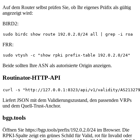
Auf dem Router selbst prüfen Sie, ob Ihr eigenes Präfix als gültig
angezeigt wird:
BIRD2:
sudo
FRR:
sudo
 vtysh -c 
"show rpki prefix-table 192.0.2.0/24"
Beide sollten Ihre ASN als autorisierte Origin anzeigen.
Routinator-HTTP-API
curl -s 
"http://127.0.0.1:8323/api/v1/validity/AS21327
Liefert JSON mit dem Validierungszustand, den passenden VRPs
und dem Quell-Trust-Anchor.
bgp.tools
Öffnen Sie
https://bgp.tools/prefix/192.0.2.0/24
im Browser. Die
RPKI-Spalte zeigt ein grünes Schild für Valid, rot für Invalid oder