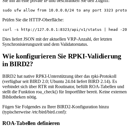
Sie ihn an eine private IP und beschränken Sie den Zugriff:
sudo
 ufw allow from 10.0.0.0/24 to any port 3323 proto
Prüfen Sie die HTTP-Oberfläche:
curl -s http://127.0.0.1:8323/api/v1/status | 
head
Dies liefert JSON mit der aktuellen VRP-Anzahl, der letzten
Synchronisierungszeit und dem Validatorstatus.
Wie konfigurieren Sie RPKI-Validierung
in BIRD2?
BIRD2 hat native RPKI-Unterstützung über das
rpki
-Protokoll
(verfügbar seit BIRD 2.0; Ubuntu 24.04 liefert BIRD 2.14). Es
verbindet sich über RTR mit Routinator, befüllt ROA-Tabellen und
stellt die Funktion
roa_check()
für Importfilter bereit. Keine externen
Bibliotheken nötig.
Fügen Sie Folgendes zu Ihrer BIRD2-Konfiguration hinzu
(typischerweise
/etc/bird/bird.conf
):
ROA-Tabellen definieren