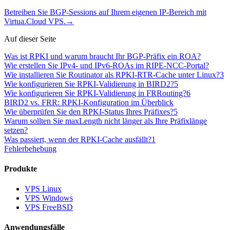
Betreiben Sie BGP-Sessions auf Ihrem eigenen IP-Bereich mit
Virtua.Cloud VPS.
→
Auf dieser Seite
Was ist RPKI und warum braucht Ihr BGP-Präfix ein ROA?
Wie erstellen Sie IPv4- und IPv6-ROAs im RIPE-NCC-Portal?
Wie installieren Sie Routinator als RPKI-RTR-Cache unter Linux?
3
Wie konfigurieren Sie RPKI-Validierung in BIRD2?
5
Wie konfigurieren Sie RPKI-Validierung in FRRouting?
6
BIRD2 vs. FRR: RPKI-Konfiguration im Überblick
Wie überprüfen Sie den RPKI-Status Ihres Präfixes?
5
Warum sollten Sie maxLength nicht länger als Ihre Präfixlänge
setzen?
Was passiert, wenn der RPKI-Cache ausfällt?
1
Fehlerbehebung
Produkte
VPS Linux
VPS Windows
VPS FreeBSD
Anwendungsfälle