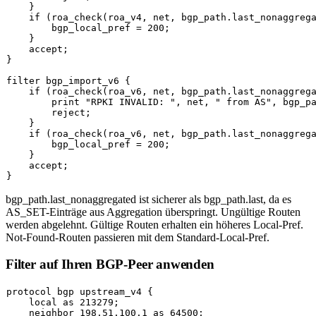
    }

    if (roa_check(roa_v4, net, bgp_path.last_nonaggrega
        bgp_local_pref = 200;

    }

    accept;

}

filter bgp_import_v6 {

    if (roa_check(roa_v6, net, bgp_path.last_nonaggrega
        print "RPKI INVALID: ", net, " from AS", bgp_pa
        reject;

    }

    if (roa_check(roa_v6, net, bgp_path.last_nonaggrega
        bgp_local_pref = 200;

    }

    accept;

bgp_path.last_nonaggregated
ist sicherer als
bgp_path.last
, da es
AS_SET-Einträge aus Aggregation überspringt. Ungültige Routen
werden abgelehnt. Gültige Routen erhalten ein höheres Local-Pref.
Not-Found-Routen passieren mit dem Standard-Local-Pref.
Filter auf Ihren BGP-Peer anwenden
protocol bgp upstream_v4 {

    local as 213279;

    neighbor 198.51.100.1 as 64500;
