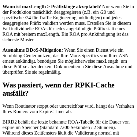
Wann ist maxLength > Präfixlänge akzeptabel?
Nur wenn Sie in
der Produktion tatsächlich deaggregieren (z.B. ein
/20
und
spezifische
/24
für Traffic Engineering ankündigen) und jedes
deaggregierte Präfix validiert werden muss. Erstellen Sie in diesem
Fall individuelle ROAs für jedes angekündigte Präfix statt eines
ROA mit breitem maxLength. Ein ROA pro Ankündigung ist das
sicherste Muster.
Ausnahme DDoS-Mitigation:
Wenn Sie einen Dienst wie ein
Scrubbing Center nutzen, das Ihre More-Specifics von Ihrer ASN
erneut ankündigt, benötigen Sie möglicherweise maxLength, um
diese Präfixe abzudecken. Dokumentieren Sie diese Ausnahme und
überprüfen Sie sie regelmäßig.
Was passiert, wenn der RPKI-Cache
ausfällt?
Wenn Routinator stoppt oder unerreichbar wird, hängt das Verhalten
Ihres Routers vom Expire-Timer ab.
BIRD2 behält die letzte bekannte ROA-Tabelle für die Dauer von
expire
im Speicher (Standard 7200 Sekunden / 2 Stunden).
Während dieses Zeitfensters läuft die Validierung normal mit