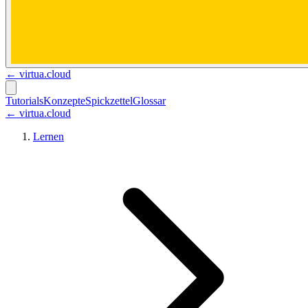
←
virtua.cloud
Tutorials
Konzepte
Spickzettel
Glossar
← virtua.cloud
Lernen