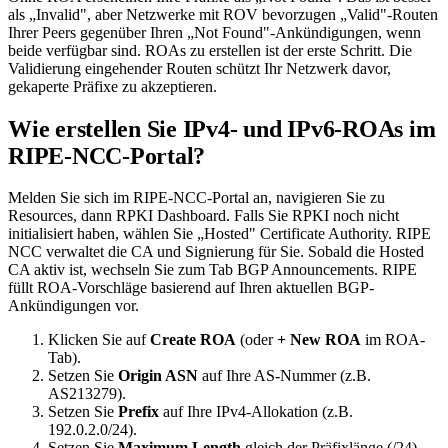
als „Invalid", aber Netzwerke mit ROV bevorzugen „Valid"-Routen
Ihrer Peers gegenüber Ihren „Not Found"-Ankündigungen, wenn
beide verfügbar sind. ROAs zu erstellen ist der erste Schritt. Die
Validierung eingehender Routen schützt Ihr Netzwerk davor,
gekaperte Präfixe zu akzeptieren.
Wie erstellen Sie IPv4- und IPv6-ROAs im
RIPE-NCC-Portal?
Melden Sie sich im RIPE-NCC-Portal an, navigieren Sie zu
Resources, dann RPKI Dashboard. Falls Sie RPKI noch nicht
initialisiert haben, wählen Sie „Hosted" Certificate Authority. RIPE
NCC verwaltet die CA und Signierung für Sie. Sobald die Hosted
CA aktiv ist, wechseln Sie zum Tab BGP Announcements. RIPE
füllt ROA-Vorschläge basierend auf Ihren aktuellen BGP-
Ankündigungen vor.
Klicken Sie auf
Create ROA
(oder
+ New ROA
im ROA-
Tab).
Setzen Sie
Origin ASN
auf Ihre AS-Nummer (z.B.
AS213279
).
Setzen Sie
Prefix
auf Ihre IPv4-Allokation (z.B.
192.0.2.0/24
).
Setzen Sie
Maximum Length
gleich der Präfixlänge (
/24
).