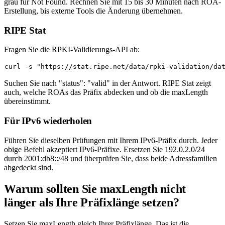
grau für Not Found. Rechnen Sie mit 15 bis 30 Minuten nach ROA-
Erstellung, bis externe Tools die Änderung übernehmen.
RIPE Stat
Fragen Sie die RPKI-Validierungs-API ab:
curl -s 
"https://stat.ripe.net/data/rpki-validation/da
Suchen Sie nach
"status": "valid"
in der Antwort. RIPE Stat zeigt
auch, welche ROAs das Präfix abdecken und ob die maxLength
übereinstimmt.
Für IPv6 wiederholen
Führen Sie dieselben Prüfungen mit Ihrem IPv6-Präfix durch. Jeder
obige Befehl akzeptiert IPv6-Präfixe. Ersetzen Sie
192.0.2.0/24
durch
2001:db8::/48
und überprüfen Sie, dass beide Adressfamilien
abgedeckt sind.
Warum sollten Sie maxLength nicht
länger als Ihre Präfixlänge setzen?
Setzen Sie maxLength gleich Ihrer Präfixlänge. Das ist die