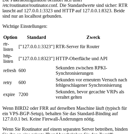
/etc/routinator/routinator.conf
. Die Standardwerte sind sicher: RTR
lauscht auf
127.0.0.1:3323
und HTTP auf
127.0.0.1:8323
. Beide
sind nur an localhost gebunden.
Wichtige Einstellungen:
Option
Standard
Zweck
rtr-
["127.0.0.1:3323"]
RTR-Server für Router
listen
http-
["127.0.0.1:8323"]
HTTP-Oberfläche und API
listen
Sekunden zwischen RPKI-
refresh
600
Synchronisierungen
Sekunden vor erneutem Versuch nach
retry
600
fehlgeschlagener Synchronisierung
Sekunden, bevor gecachte VRPs als
expire
7200
veraltet gelten
Wenn BIRD2 oder FRR auf derselben Maschine läuft (typisch für
ein VPS-BGP-Setup), behalten Sie das Standard-Binding auf
127.0.0.1
bei. Keine Firewall-Änderungen nötig.
Wenn Sie Routinator auf einem separaten Server betreiben, binden