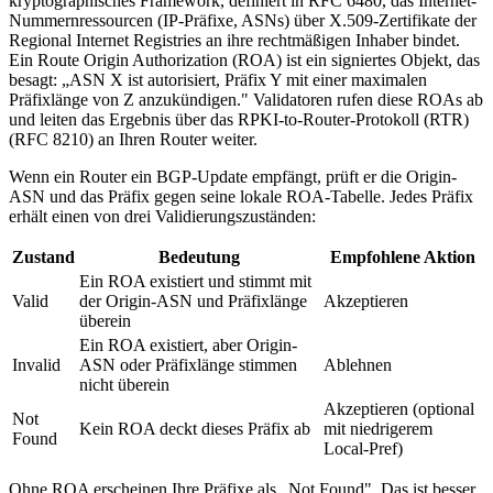
kryptographisches Framework, definiert in RFC 6480, das Internet-
Nummernressourcen (IP-Präfixe, ASNs) über X.509-Zertifikate der
Regional Internet Registries an ihre rechtmäßigen Inhaber bindet.
Ein Route Origin Authorization (ROA) ist ein signiertes Objekt, das
besagt: „ASN X ist autorisiert, Präfix Y mit einer maximalen
Präfixlänge von Z anzukündigen." Validatoren rufen diese ROAs ab
und leiten das Ergebnis über das RPKI-to-Router-Protokoll (RTR)
(RFC 8210) an Ihren Router weiter.
Wenn ein Router ein BGP-Update empfängt, prüft er die Origin-
ASN und das Präfix gegen seine lokale ROA-Tabelle. Jedes Präfix
erhält einen von drei Validierungszuständen:
Zustand
Bedeutung
Empfohlene Aktion
Ein ROA existiert und stimmt mit
Valid
der Origin-ASN und Präfixlänge
Akzeptieren
überein
Ein ROA existiert, aber Origin-
Invalid
ASN oder Präfixlänge stimmen
Ablehnen
nicht überein
Akzeptieren (optional
Not
Kein ROA deckt dieses Präfix ab
mit niedrigerem
Found
Local-Pref)
Ohne ROA erscheinen Ihre Präfixe als „Not Found". Das ist besser