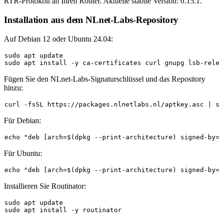
RTR-Protokoll an Ihren Router. Aktuelle stabile Version: 0.15.1.
Installation aus dem NLnet-Labs-Repository
Auf Debian 12 oder Ubuntu 24.04:
sudo
sudo
Fügen Sie den NLnet-Labs-Signaturschlüssel und das Repository
hinzu:
curl -fsSL https://packages.nlnetlabs.nl/aptkey.asc | 
Für Debian:
echo
"deb [arch=
$(dpkg --print-architecture)
 signed-by
Für Ubuntu:
echo
"deb [arch=
$(dpkg --print-architecture)
 signed-by
Installieren Sie Routinator:
sudo
sudo