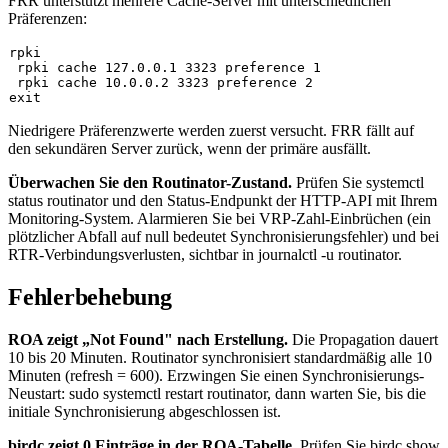
FRR unterstützt mehrere Cache-Server mit unterschiedlichen
Präferenzen:
rpki

 rpki cache 127.0.0.1 3323 preference 1

 rpki cache 10.0.0.2 3323 preference 2

Niedrigere Präferenzwerte werden zuerst versucht. FRR fällt auf
den sekundären Server zurück, wenn der primäre ausfällt.
Überwachen Sie den Routinator-Zustand.
Prüfen Sie
systemctl
status routinator
und den Status-Endpunkt der HTTP-API mit Ihrem
Monitoring-System. Alarmieren Sie bei VRP-Zahl-Einbrüchen (ein
plötzlicher Abfall auf null bedeutet Synchronisierungsfehler) und bei
RTR-Verbindungsverlusten, sichtbar in
journalctl -u routinator
.
Fehlerbehebung
ROA zeigt „Not Found" nach Erstellung.
Die Propagation dauert
10 bis 20 Minuten. Routinator synchronisiert standardmäßig alle 10
Minuten (
refresh = 600
). Erzwingen Sie einen Synchronisierungs-
Neustart:
sudo systemctl restart routinator
, dann warten Sie, bis die
initiale Synchronisierung abgeschlossen ist.
birdc zeigt 0 Einträge in der ROA-Tabelle.
Prüfen Sie
birdc show