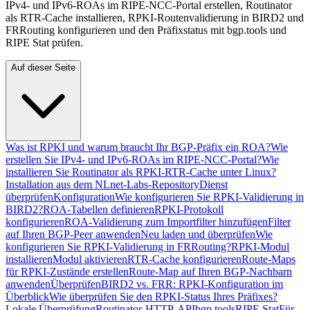
IPv4- und IPv6-ROAs im RIPE-NCC-Portal erstellen, Routinator
als RTR-Cache installieren, RPKI-Routenvalidierung in BIRD2 und
FRRouting konfigurieren und den Präfixstatus mit bgp.tools und
RIPE Stat prüfen.
Auf dieser Seite
Was ist RPKI und warum braucht Ihr BGP-Präfix ein ROA?
Wie
erstellen Sie IPv4- und IPv6-ROAs im RIPE-NCC-Portal?
Wie
installieren Sie Routinator als RPKI-RTR-Cache unter Linux?
Installation aus dem NLnet-Labs-Repository
Dienst
überprüfen
Konfiguration
Wie konfigurieren Sie RPKI-Validierung in
BIRD2?
ROA-Tabellen definieren
RPKI-Protokoll
konfigurieren
ROA-Validierung zum Importfilter hinzufügen
Filter
auf Ihren BGP-Peer anwenden
Neu laden und überprüfen
Wie
konfigurieren Sie RPKI-Validierung in FRRouting?
RPKI-Modul
installieren
Modul aktivieren
RTR-Cache konfigurieren
Route-Maps
für RPKI-Zustände erstellen
Route-Map auf Ihren BGP-Nachbarn
anwenden
Überprüfen
BIRD2 vs. FRR: RPKI-Konfiguration im
Überblick
Wie überprüfen Sie den RPKI-Status Ihres Präfixes?
Lokale Überprüfung
Routinator-HTTP-API
bgp.tools
RIPE Stat
Für