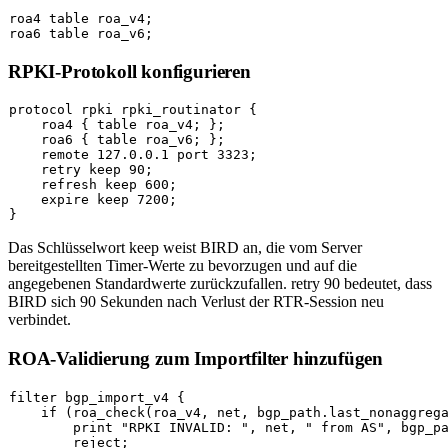
roa4 table roa_v4;

RPKI-Protokoll konfigurieren
protocol rpki rpki_routinator {

    roa4 { table roa_v4; };

    roa6 { table roa_v6; };

    remote 127.0.0.1 port 3323;

    retry keep 90;

    refresh keep 600;

    expire keep 7200;

Das Schlüsselwort
keep
weist BIRD an, die vom Server
bereitgestellten Timer-Werte zu bevorzugen und auf die
angegebenen Standardwerte zurückzufallen.
retry 90
bedeutet, dass
BIRD sich 90 Sekunden nach Verlust der RTR-Session neu
verbindet.
ROA-Validierung zum Importfilter hinzufügen
filter bgp_import_v4 {

    if (roa_check(roa_v4, net, bgp_path.last_nonaggrega
        print "RPKI INVALID: ", net, " from AS", bgp_pa
        reject;
