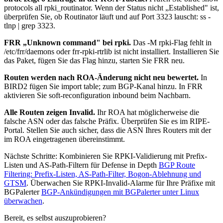
protocols all rpki_routinator
. Wenn der Status nicht „Established" ist,
überprüfen Sie, ob Routinator läuft und auf Port 3323 lauscht:
ss -
tlnp | grep 3323
.
FRR „Unknown command" bei rpki.
Das
-M rpki
-Flag fehlt in
/etc/frr/daemons
oder
frr-rpki-rtrlib
ist nicht installiert. Installieren Sie
das Paket, fügen Sie das Flag hinzu, starten Sie FRR neu.
Routen werden nach ROA-Änderung nicht neu bewertet.
In
BIRD2 fügen Sie
import table;
zum BGP-Kanal hinzu. In FRR
aktivieren Sie
soft-reconfiguration inbound
beim Nachbarn.
Alle Routen zeigen Invalid.
Ihr ROA hat möglicherweise die
falsche ASN oder das falsche Präfix. Überprüfen Sie es im RIPE-
Portal. Stellen Sie auch sicher, dass die ASN Ihres Routers mit der
im ROA eingetragenen übereinstimmt.
Nächste Schritte: Kombinieren Sie RPKI-Validierung mit Prefix-
Listen und AS-Path-Filtern für Defense in Depth
BGP Route
Filtering: Prefix-Listen, AS-Path-Filter, Bogon-Ablehnung und
GTSM
. Überwachen Sie RPKI-Invalid-Alarme für Ihre Präfixe mit
BGPalerter
BGP-Ankündigungen mit BGPalerter unter Linux
überwachen
.
Bereit, es selbst auszuprobieren?