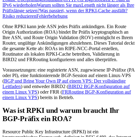
IPv6 wiederholen
Warum sollten Sie maxLength nicht länger als Ihre
Präfixlänge setzen?
Was passiert, wenn der RPKI-Cache ausfällt?
Risiko reduzieren
Fehlerbehebung
Ohne RPKI kann jede ASN jedes Präfix ankündigen. Ein Route
Origin Authorization (ROA) bindet Ihr Präfix kryptographisch an
Ihre ASN, und Route Origin Validation (ROV) ermöglicht es Ihrem
Router, ungültige Ankündigungen abzulehnen. Dieses Tutorial deckt
die gesamte Kette ab: ROAs im RIPE-NCC-Portal erstellen,
Routinator als lokalen RPKI-Cache betreiben, Validierung in
BIRD2 und FRRouting konfigurieren und alles überprüfen.
Voraussetzungen: eine registrierte ASN, zugewiesene IP-Präfixe (PA
oder PI), eine funktionierende BGP-Session auf einem Linux-VPS
(
BGP und Bring Your Own IP auf einem VPS: Der vollständige
Leitfaden
) und entweder BIRD2 (
BIRD2 BGP-Konfiguration auf
einem Linux VPS
) oder FRR (
FRRouting BGP-Konfiguration auf
einem Linux VPS
) bereits in Betrieb.
Was ist RPKI und warum braucht Ihr
BGP-Präfix ein ROA?
Resource Public Key Infrastructure (RPKI) ist ein