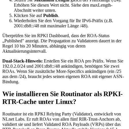
Erhöhen Sie diesen Wert nicht. Siehe den maxLength-
Abschnitt weiter unten.
Klicken Sie auf
Publish
.
Wiederholen Sie den Vorgang für Ihr IPv6-Präfix (z.B.
2001:db8::/48
mit maximaler Länge
/48
).
Überprüfen Sie im RPKI Dashboard, dass der ROA-Status
„Published" anzeigt. Die Propagation zu Validatoren dauert in der
Regel 10 bis 20 Minuten, abhängig von deren
Aktualisierungsintervall.
Dual-Stack-Hinweis:
Erstellen Sie ein ROA pro Präfix. Wenn Sie
192.0.2.0/24
und
2001:db8::/48
ankündigen, benötigen Sie zwei
ROAs. Wenn Sie zusätzliche More-Specifics ankündigen (ein
/25
aus dem
/24
), braucht jedes seinen eigenen ROA mit eigener ASN-
Bindung.
Wie installieren Sie Routinator als RPKI-
RTR-Cache unter Linux?
Routinator ist ein RPKI Relying Party (Validator), entwickelt von
NLnet Labs. Er ruft ROAs von allen fünf RIR-Trust-Anchors ab,
validiert sie und liefert Validated ROA Payloads (VRPs) über das