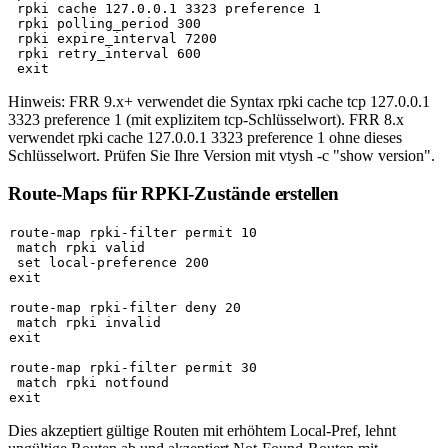
 rpki cache 127.0.0.1 3323 preference 1

 rpki polling_period 300

 rpki expire_interval 7200

 rpki retry_interval 600

Hinweis: FRR 9.x+ verwendet die Syntax
rpki cache tcp 127.0.0.1
3323 preference 1
(mit explizitem
tcp
-Schlüsselwort). FRR 8.x
verwendet
rpki cache 127.0.0.1 3323 preference 1
ohne dieses
Schlüsselwort. Prüfen Sie Ihre Version mit
vtysh -c "show version"
.
Route-Maps für RPKI-Zustände erstellen
route-map rpki-filter permit 10

 match rpki valid

 set local-preference 200

exit

route-map rpki-filter deny 20

 match rpki invalid

exit

route-map rpki-filter permit 30

 match rpki notfound

Dies akzeptiert gültige Routen mit erhöhtem Local-Pref, lehnt