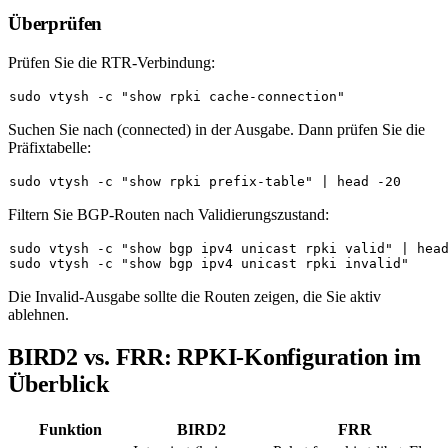
Überprüfen
Prüfen Sie die RTR-Verbindung:
sudo
 vtysh -c 
"show rpki cache-connection"
Suchen Sie nach
(connected)
in der Ausgabe. Dann prüfen Sie die
Präfixtabelle:
sudo
 vtysh -c 
"show rpki prefix-table"
 | 
head
Filtern Sie BGP-Routen nach Validierungszustand:
sudo
 vtysh -c 
"show bgp ipv4 unicast rpki valid"
 | 
hea
sudo
 vtysh -c 
"show bgp ipv4 unicast rpki invalid"
Die Invalid-Ausgabe sollte die Routen zeigen, die Sie aktiv
ablehnen.
BIRD2 vs. FRR: RPKI-Konfiguration im
Überblick
Funktion
BIRD2
FRR