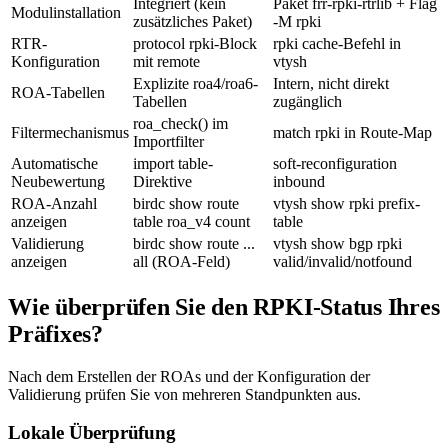
Integriert (kein
Paket
frr-rpki-rtrlib
+ Flag
Modulinstallation
zusätzliches Paket)
-M rpki
RTR-
protocol rpki
-Block
rpki cache
-Befehl in
Konfiguration
mit
remote
vtysh
Explizite
roa4
/
roa6
-
Intern, nicht direkt
ROA-Tabellen
Tabellen
zugänglich
roa_check()
im
Filtermechanismus
match rpki
in Route-Map
Importfilter
Automatische
import table
-
soft-reconfiguration
Neubewertung
Direktive
inbound
ROA-Anzahl
birdc show route
vtysh show rpki prefix-
anzeigen
table roa_v4 count
table
Validierung
birdc show route ...
vtysh show bgp rpki
anzeigen
all
(ROA-Feld)
valid/invalid/notfound
Wie überprüfen Sie den RPKI-Status Ihres
Präfixes?
Nach dem Erstellen der ROAs und der Konfiguration der
Validierung prüfen Sie von mehreren Standpunkten aus.
Lokale Überprüfung