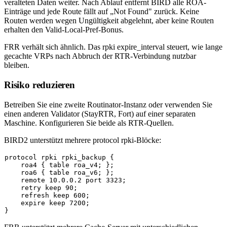
veralteten Daten weiter. Nach Ablauf entfernt BIRD alle ROA-
Einträge und jede Route fällt auf „Not Found" zurück. Keine
Routen werden wegen Ungültigkeit abgelehnt, aber keine Routen
erhalten den Valid-Local-Pref-Bonus.
FRR verhält sich ähnlich. Das
rpki expire_interval
steuert, wie lange
gecachte VRPs nach Abbruch der RTR-Verbindung nutzbar
bleiben.
Risiko reduzieren
Betreiben Sie eine zweite Routinator-Instanz oder verwenden Sie
einen anderen Validator (StayRTR, Fort) auf einer separaten
Maschine. Konfigurieren Sie beide als RTR-Quellen.
BIRD2 unterstützt mehrere
protocol rpki
-Blöcke:
protocol rpki rpki_backup {

    roa4 { table roa_v4; };

    roa6 { table roa_v6; };

    remote 10.0.0.2 port 3323;

    retry keep 90;

    refresh keep 600;

    expire keep 7200;
