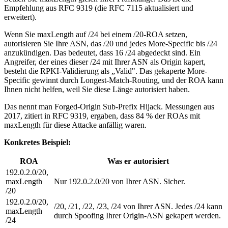
Empfehlung aus RFC 9319 (die RFC 7115 aktualisiert und
erweitert).
Wenn Sie maxLength auf
/24
bei einem
/20
-ROA setzen,
autorisieren Sie Ihre ASN, das
/20
und jedes More-Specific bis
/24
anzukündigen. Das bedeutet, dass 16
/24
abgedeckt sind. Ein
Angreifer, der eines dieser
/24
mit Ihrer ASN als Origin kapert,
besteht die RPKI-Validierung als „Valid". Das gekaperte More-
Specific gewinnt durch Longest-Match-Routing, und der ROA kann
Ihnen nicht helfen, weil Sie diese Länge autorisiert haben.
Das nennt man Forged-Origin Sub-Prefix Hijack. Messungen aus
2017, zitiert in RFC 9319, ergaben, dass 84 % der ROAs mit
maxLength für diese Attacke anfällig waren.
Konkretes Beispiel:
ROA
Was er autorisiert
192.0.2.0/20,
maxLength
Nur
192.0.2.0/20
von Ihrer ASN. Sicher.
/20
192.0.2.0/20,
/20
,
/21
,
/22
,
/23
,
/24
von Ihrer ASN. Jedes
/24
kann
maxLength
durch Spoofing Ihrer Origin-ASN gekapert werden.
/24