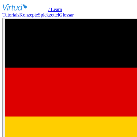
/ Learn
Tutorials
Konzepte
Spickzettel
Glossar