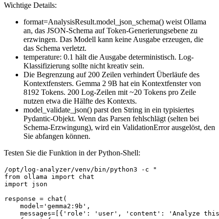
Wichtige Details:
format=AnalysisResult.model_json_schema()
weist Ollama
an, das JSON-Schema auf Token-Generierungsebene zu
erzwingen. Das Modell kann keine Ausgabe erzeugen, die
das Schema verletzt.
temperature: 0.1
hält die Ausgabe deterministisch. Log-
Klassifizierung sollte nicht kreativ sein.
Die Begrenzung auf 200 Zeilen verhindert Überläufe des
Kontextfensters. Gemma 2 9B hat ein Kontextfenster von
8192 Tokens. 200 Log-Zeilen mit ~20 Tokens pro Zeile
nutzen etwa die Hälfte des Kontexts.
model_validate_json()
parst den String in ein typisiertes
Pydantic-Objekt. Wenn das Parsen fehlschlägt (selten bei
Schema-Erzwingung), wird ein
ValidationError
ausgelöst, den
Sie abfangen können.
Testen Sie die Funktion in der Python-Shell:
/opt/log-analyzer/venv/bin/python3 -c 
"

from ollama import chat

import json

response = chat(

    model='gemma2:9b',

    messages=[{'role': 'user', 'content': 'Analyze this