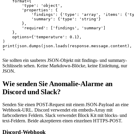
    format={

        'type': 'object',

        'properties': {

            'findings': {'type': 'array', 'items': {'ty
            'summary': {'type': 'string'}

        },

        'required': ['findings', 'summary']

    },

    options={'temperature': 0.1},

)

print(json.dumps(json.loads(response.message.content), 
"
Sie sollten ein sauberes JSON-Objekt mit
findings
- und
summary
-
Schlüsseln sehen. Keine Markdown-Blöcke, keine Einleitung, nur
JSON.
Wie senden Sie Anomalie-Alarme an
Discord und Slack?
Senden Sie einen POST-Request mit einem JSON-Payload an eine
Webhook-URL. Discord verwendet ein
embeds
-Array mit
farbcodierten Feldern. Slack verwendet Block Kit mit
blocks
- und
text
-Feldern. Beide akzeptieren einen einzelnen HTTPS-POST.
Discord-Webhook