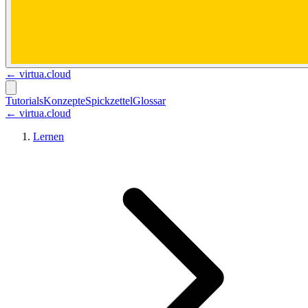
←
virtua.cloud
Tutorials
Konzepte
Spickzettel
Glossar
← virtua.cloud
Lernen