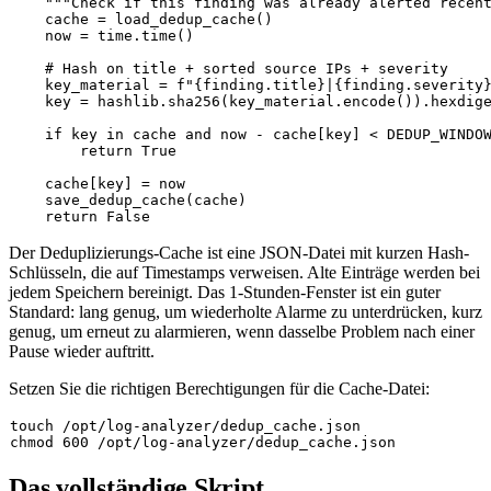
"""Check if this finding was already alerted recen
    cache = load_dedup_cache()

    now = time.time()

# Hash on title + sorted source IPs + severity
    key_material = 
f"
{finding.title}
|
{finding.severity
    key = hashlib.sha256(key_material.encode()).hexdig
if
 key 
in
 cache 
and
 now - cache[key] < DEDUP_WINDOW
return
True
    cache[key] = now

    save_dedup_cache(cache)

return
False
Der Deduplizierungs-Cache ist eine JSON-Datei mit kurzen Hash-
Schlüsseln, die auf Timestamps verweisen. Alte Einträge werden bei
jedem Speichern bereinigt. Das 1-Stunden-Fenster ist ein guter
Standard: lang genug, um wiederholte Alarme zu unterdrücken, kurz
genug, um erneut zu alarmieren, wenn dasselbe Problem nach einer
Pause wieder auftritt.
Setzen Sie die richtigen Berechtigungen für die Cache-Datei:
touch
chmod
Das vollständige Skript