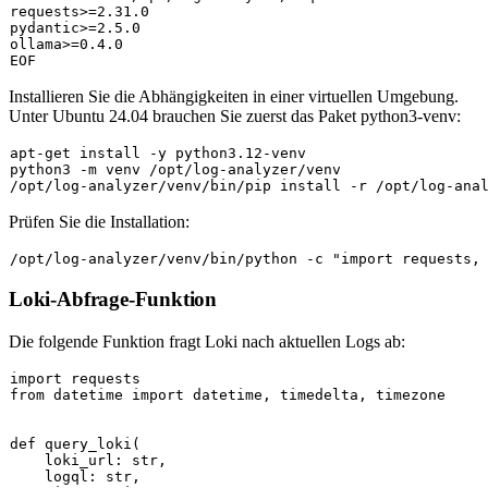
requests>=2.31.0

pydantic>=2.5.0

ollama>=0.4.0

Installieren Sie die Abhängigkeiten in einer virtuellen Umgebung.
Unter Ubuntu 24.04 brauchen Sie zuerst das Paket
python3-venv
:
apt-get install -y python3.12-venv

python3 -m venv /opt/log-analyzer/venv

Prüfen Sie die Installation:
/opt/log-analyzer/venv/bin/python -c 
"import requests,
Loki-Abfrage-Funktion
Die folgende Funktion fragt Loki nach aktuellen Logs ab:
import
from
 datetime 
import
 datetime, timedelta, timezone

def
query_loki
(
    loki_url: 
str
,

    logql: 
str
,
