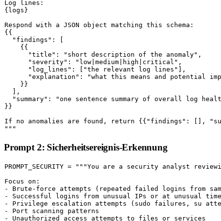
Log lines:

{logs}

Respond with a JSON object matching this schema:

{{

  "findings": [

    {{

      "title": "short description of the anomaly",

      "severity": "low|medium|high|critical",

      "log_lines": ["the relevant log lines"],

      "explanation": "what this means and potential imp
    }}

  ],

  "summary": "one sentence summary of overall log healt
}}

If no anomalies are found, return {{"findings": [], "su
"""
Prompt 2: Sicherheitsereignis-Erkennung
PROMPT_SECURITY = 
"""You are a security analyst reviewi
Focus on:

- Brute-force attempts (repeated failed logins from sam
- Successful logins from unusual IPs or at unusual time
- Privilege escalation attempts (sudo failures, su atte
- Port scanning patterns

- Unauthorized access attempts to files or services
