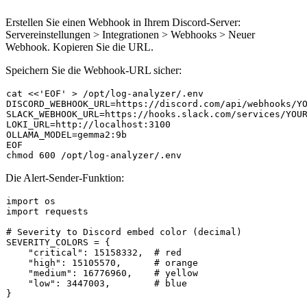
Erstellen Sie einen Webhook in Ihrem Discord-Server:
Servereinstellungen > Integrationen > Webhooks > Neuer
Webhook. Kopieren Sie die URL.
Speichern Sie die Webhook-URL sicher:
cat
 <<
'EOF'
 > /opt/log-analyzer/.env

DISCORD_WEBHOOK_URL=https://discord.com/api/webhooks/YO
SLACK_WEBHOOK_URL=https://hooks.slack.com/services/YOUR
LOKI_URL=http://localhost:3100

OLLAMA_MODEL=gemma2:9b

chmod
Die Alert-Sender-Funktion:
import
import
 requests

# Severity to Discord embed color (decimal)
SEVERITY_COLORS = {

"critical"
: 
15158332
,  
# red
"high"
: 
15105570
,      
# orange
"medium"
: 
16776960
,    
# yellow
"low"
: 
3447003
,        
# blue
}
