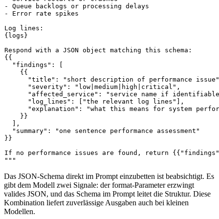
- Queue backlogs or processing delays

- Error rate spikes

Log lines:

{logs}

Respond with a JSON object matching this schema:

{{

  "findings": [

    {{

      "title": "short description of performance issue"
      "severity": "low|medium|high|critical",

      "affected_service": "service name if identifiable
      "log_lines": ["the relevant log lines"],

      "explanation": "what this means for system perfor
    }}

  ],

  "summary": "one sentence performance assessment"

}}

If no performance issues are found, return {{"findings"
"""
Das JSON-Schema direkt im Prompt einzubetten ist beabsichtigt. Es
gibt dem Modell zwei Signale: der
format
-Parameter erzwingt
valides JSON, und das Schema im Prompt leitet die Struktur. Diese
Kombination liefert zuverlässige Ausgaben auch bei kleinen
Modellen.