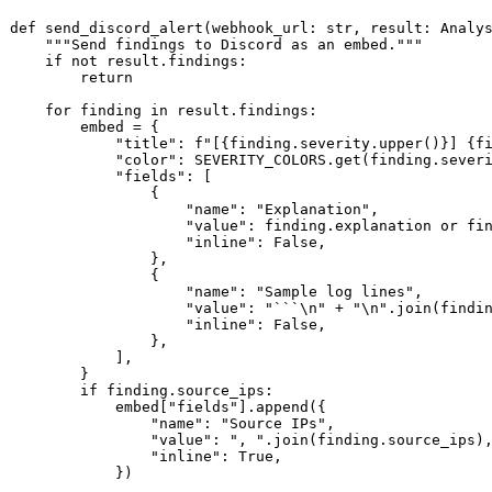
def
send_discord_alert
(
webhook_url: 
str
, result: Analy
"""Send findings to Discord as an embed."""
if
not
 result.findings:

return
for
 finding 
in
 result.findings:

        embed = {

"title"
: 
f"[
{finding.severity.upper()}
] 
{f
"color"
: SEVERITY_COLORS.get(finding.sever
"fields"
: [

                {

"name"
: 
"Explanation"
,

"value"
: finding.explanation 
or
 fi
"inline"
: 
False
,

                },

                {

"name"
: 
"Sample log lines"
,

"value"
: 
"```\n"
 + 
"\n"
.join(findi
"inline"
: 
False
,

                },

            ],

        }

if
 finding.source_ips:

            embed[
"fields"
].append({

"name"
: 
"Source IPs"
,

"value"
: 
", "
.join(finding.source_ips),
"inline"
: 
True
,

            })
