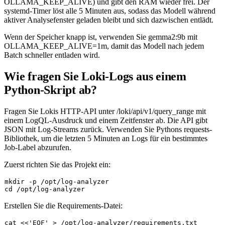
OLLAMA_KEEP_ALIVE
) und gibt den RAM wieder frei. Der
systemd-Timer löst alle 5 Minuten aus, sodass das Modell während
aktiver Analysefenster geladen bleibt und sich dazwischen entlädt.
Wenn der Speicher knapp ist, verwenden Sie
gemma2:9b
mit
OLLAMA_KEEP_ALIVE=1m
, damit das Modell nach jedem
Batch schneller entladen wird.
Wie fragen Sie Loki-Logs aus einem
Python-Skript ab?
Fragen Sie Lokis HTTP-API unter
/loki/api/v1/query_range
mit
einem LogQL-Ausdruck und einem Zeitfenster ab. Die API gibt
JSON mit Log-Streams zurück. Verwenden Sie Pythons
requests
-
Bibliothek, um die letzten 5 Minuten an Logs für ein bestimmtes
Job-Label abzurufen.
Zuerst richten Sie das Projekt ein:
mkdir
cd
Erstellen Sie die Requirements-Datei:
cat
 <<
'EOF'
 > /opt/log-analyzer/requirements.txt
