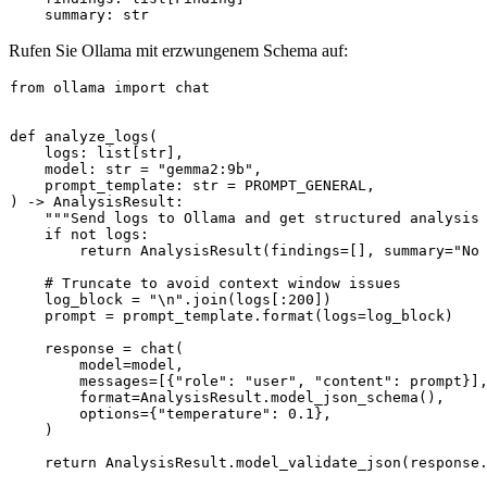
    summary: 
str
Rufen Sie Ollama mit erzwungenem Schema auf:
from
 ollama 
import
 chat

def
analyze_logs
(
    logs: 
list
[
str
],

    model: 
str
 = 
"gemma2:9b"
,

    prompt_template: 
str
) -> AnalysisResult:

"""Send logs to Ollama and get structured analysis
if
not
 logs:

return
 AnalysisResult(findings=[], summary=
"No
# Truncate to avoid context window issues
    log_block = 
"\n"
.join(logs[:
200
])

    prompt = prompt_template.
format
(logs=log_block)

    response = chat(

        model=model,

        messages=[{
"role"
: 
"user"
, 
"content"
: prompt}],
format
=AnalysisResult.model_json_schema(),

        options={
"temperature"
: 
0.1
},

    )

return