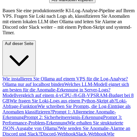
Bauen Sie eine produktionsreife KI-Log-Analyse-Pipeline auf Ihrem
VPS. Fragen Sie Loki nach Logs ab, klassifizieren Sie Anomalien
mit einem lokalen LLM über Ollama und leiten Sie Alarme an
Discord oder Slack weiter – mit einem Python-Skript und systemd-
Timer.
Auf dieser Seite
Wie installieren Sie Ollama auf einem VPS für die Log-Analyse?
Ollama nur auf localhost binden
Welches LLM-Modell eignet sich
am besten für die Anomalie-Erkennung in Server-Logs?
Modellvergleich auf einem 4-vCPU-/8-GB-VPS
RAM-Budget bei 8
GB
Wie fragen Sie Loki-Logs aus einem Python-Skript ab?
Loki-
Abfrage-Funktion
Wie schreiben Sie Prompts, die Log-Einträge als
Anomalien klassifizieren?
Prompt 1: Allgemeine Anomalie-
Erkennung
Prompt 2: Sicherheitsereignis-Erkennung
Prompt 3:
Performance-Problem-Erkennung
Wie erhalten Sie strukturierte
JSON-Ausgabe von Ollama?
Wie senden Sie Anomalie-Alarme an
Discord und Slack?
Discord-Webhook
Slack-Webhook
Wie