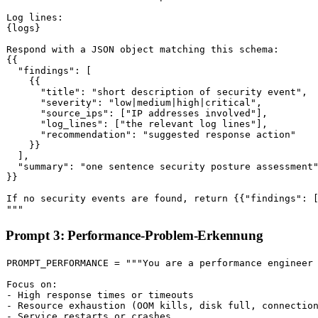
Log lines:

{logs}

Respond with a JSON object matching this schema:

{{

  "findings": [

    {{

      "title": "short description of security event",

      "severity": "low|medium|high|critical",

      "source_ips": ["IP addresses involved"],

      "log_lines": ["the relevant log lines"],

      "recommendation": "suggested response action"

    }}

  ],

  "summary": "one sentence security posture assessment"
}}

If no security events are found, return {{"findings": [
"""
Prompt 3: Performance-Problem-Erkennung
PROMPT_PERFORMANCE = 
"""You are a performance engineer 
Focus on:

- High response times or timeouts

- Resource exhaustion (OOM kills, disk full, connection
- Service restarts or crashes
