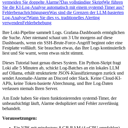
vermeiden Sie doppelte Alarme?
Das vollständige Skript
Wie führen
Sie die KI-Log-Analyse automatisch mit einem systemd-Timer aus?
Fehlerbenachrichtigungen
Was sind die Grenzen der LLM-basierten
Log-Analyse?
Wann Sie dies vs. traditionelles Alerting
verwenden
Fehlerbehebung
Ihre Loki-Pipeline sammelt Logs. Grafana-Dashboards ermöglichen
die Suche. Aber niemand schaut um 3 Uhr morgens auf diese
Dashboards, wenn ein SSH-Brute-Force-Angriff beginnt oder eine
Festplatte vollläuft. Sie brauchen etwas, das Ihre Logs kontinuierlich
liest und Sie warnt, wenn etwas nicht stimmt.
Dieses Tutorial baut genau dieses System. Ein Python-Skript fragt
Loki alle 5 Minuten ab, schickt Log-Batches an ein lokales LLM
auf Ollama, erhält strukturierte JSON-Klassifizierungen zurück und
sendet Anomalie-Alarme an Discord oder Slack. Keine Cloud-KI-
APIs, keine Token-basierte Abrechnung, und Ihre Log-Daten
verlassen niemals Ihren Server.
Am Ende haben Sie einen funktionierenden systemd-Timer, der
unbeaufsichtigt läuft, Alarme dedupliziert und Fehler zuverlässig
behandelt.
Voraussetzungen:
Ein VPS mit mindestens 8 GB RAM (4 vCPU empfohlen).