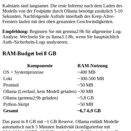
Kaltstarts sind langsamer. Die erste Inferenz nach dem Laden des
Modells von der Festplatte durch Ollama benötigt zusätzlich 5-10
Sekunden. Nachfolgende Aufrufe innerhalb des Keep-Alive-
Fensters laufen mit den oben genannten Geschwindigkeiten.
Empfehlung:
Beginnen Sie mit
gemma2:9b
für allgemeine Log-
Analyse. Wechseln Sie zu
llama3.1:8b
, wenn Sie hauptsächlich
Auth-/Sicherheits-Logs analysieren.
RAM-Budget bei 8 GB
Komponente
RAM-Nutzung
OS + Systemprozesse
~400 MB
Loki
~300-500 MB
Promtail
~50 MB
Ollama (Leerlauf, kein Modell geladen)
~30 MB
Ollama (gemma2:9b geladen)
~5,8 GB
Python-Skript
~50 MB
Gesamt
~6,7-6,9 GB
Das passt in 8 GB mit ~1 GB Reserve. Ollama entlädt Modelle
automatisch nach 5 Minuten Inaktivität (konfigurierbar mit