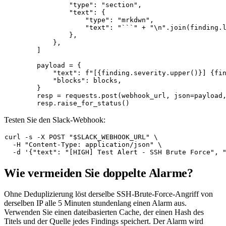
"type"
: 
"section"
,

"text"
: {

"type"
: 
"mrkdwn"
,

"text"
: 
"```"
 + 
"\n"
.join(finding.
                },

            },

        ]

        payload = {

"text"
: 
f"[
{finding.severity.upper()}
] 
{fi
"blocks"
: blocks,

        }

        resp = requests.post(webhook_url, json=payload
Testen Sie den Slack-Webhook:
curl -s -X POST 
"
$SLACK_WEBHOOK_URL
"
 \

  -H 
"Content-Type: application/json"
 \

  -d 
'{"text": "[HIGH] Test Alert - SSH Brute Force", 
Wie vermeiden Sie doppelte Alarme?
Ohne Deduplizierung löst derselbe SSH-Brute-Force-Angriff von
derselben IP alle 5 Minuten stundenlang einen Alarm aus.
Verwenden Sie einen dateibasierten Cache, der einen Hash des
Titels und der Quelle jedes Findings speichert. Der Alarm wird