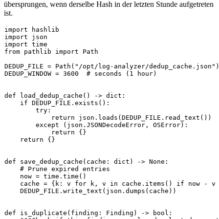
übersprungen, wenn derselbe Hash in der letzten Stunde aufgetreten
ist.
import
import
import
from
 pathlib 
import
 Path

DEDUP_FILE = Path(
"/opt/log-analyzer/dedup_cache.json"
)
DEDUP_WINDOW = 
3600
# seconds (1 hour)
def
load_dedup_cache
() -> 
dict
:

if
 DEDUP_FILE.exists():

try
:

return
 json.loads(DEDUP_FILE.read_text())

except
 (json.JSONDecodeError, OSError):

return
 {}

return
 {}

def
save_dedup_cache
(
cache: 
dict
) -> 
None
:

# Prune expired entries
    now = time.time()

    cache = {k: v 
for
 k, v 
in
 cache.items() 
if
 now - v 
    DEDUP_FILE.write_text(json.dumps(cache))

def
is_duplicate
(
finding: Finding
) -> 
bool
:
