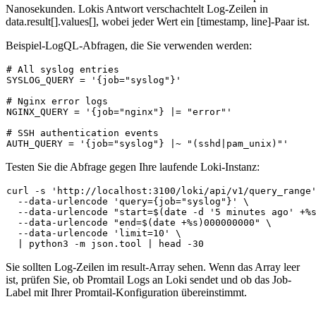
Nanosekunden. Lokis Antwort verschachtelt Log-Zeilen in
data.result[].values[]
, wobei jeder Wert ein
[timestamp, line]
-Paar ist.
Beispiel-LogQL-Abfragen, die Sie verwenden werden:
# All syslog entries
SYSLOG_QUERY = 
'{job="syslog"}'
# Nginx error logs
NGINX_QUERY = 
'{job="nginx"} |= "error"'
# SSH authentication events
AUTH_QUERY = 
'{job="syslog"} |~ "(sshd|pam_unix)"'
Testen Sie die Abfrage gegen Ihre laufende Loki-Instanz:
curl -s 
'http://localhost:3100/loki/api/v1/query_range
  --data-urlencode 
'query={job="syslog"}'
 \

  --data-urlencode 
"start=
$(date -d '5 minutes ago' +%
  --data-urlencode 
"end=
$(date +%s)
000000000"
 \

  --data-urlencode 
'limit=10'
 \

  | python3 -m json.tool | 
head
Sie sollten Log-Zeilen im
result
-Array sehen. Wenn das Array leer
ist, prüfen Sie, ob Promtail Logs an Loki sendet und ob das Job-
Label mit Ihrer Promtail-Konfiguration übereinstimmt.