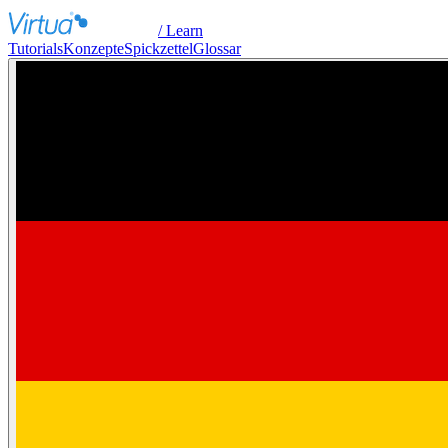
/ Learn
Tutorials
Konzepte
Spickzettel
Glossar