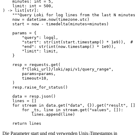
    minutes: 
int
 = 
5
,

    limit: 
int
 = 
500
) -> 
list
[
str
]:

"""Query Loki for log lines from the last N minute
    now = datetime.now(timezone.utc)

    start = now - timedelta(minutes=minutes)

    params = {

"query"
: logql,

"start"
: 
str
(
int
(start.timestamp() * 
1e9
)),  
#
"end"
: 
str
(
int
(now.timestamp() * 
1e9
)),

"limit"
: limit,

    }

    resp = requests.get(

f"
{loki_url}
/loki/api/v1/query_range"
,

        params=params,

        timeout=
10
,

    )

    resp.raise_for_status()

    data = resp.json()

    lines = []

for
 stream 
in
 data.get(
"data"
, {}).get(
"result"
, []
for
 _ts, line 
in
 stream.get(
"values"
, []):

            lines.append(line)

return
Die Parameter
start
und
end
verwenden Unix-Timestamps in