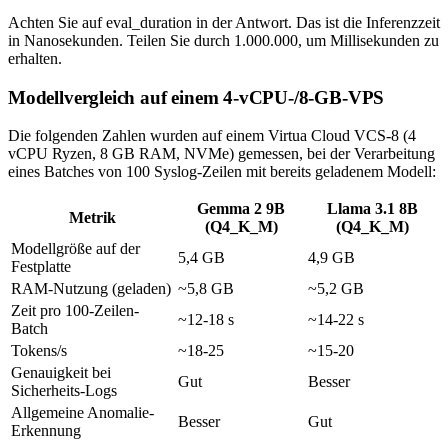
Achten Sie auf
eval_duration
in der Antwort. Das ist die Inferenzzeit
in Nanosekunden. Teilen Sie durch 1.000.000, um Millisekunden zu
erhalten.
Modellvergleich auf einem 4-vCPU-/8-GB-VPS
Die folgenden Zahlen wurden auf einem Virtua Cloud VCS-8 (4
vCPU Ryzen, 8 GB RAM, NVMe) gemessen, bei der Verarbeitung
eines Batches von 100 Syslog-Zeilen mit bereits geladenem Modell:
Gemma 2 9B
Llama 3.1 8B
Metrik
(Q4_K_M)
(Q4_K_M)
Modellgröße auf der
5,4 GB
4,9 GB
Festplatte
RAM-Nutzung (geladen)
~5,8 GB
~5,2 GB
Zeit pro 100-Zeilen-
~12-18 s
~14-22 s
Batch
Tokens/s
~18-25
~15-20
Genauigkeit bei
Gut
Besser
Sicherheits-Logs
Allgemeine Anomalie-
Besser
Gut
Erkennung