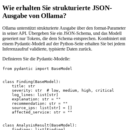
Wie erhalten Sie strukturierte JSON-
Ausgabe von Ollama?
Ollama unterstützt strukturierte Ausgabe über den
format
-Parameter
in seiner API. Übergeben Sie ein JSON-Schema, und das Modell
generiert nur Tokens, die dem Schema entsprechen. Kombiniert mit
einem Pydantic-Modell auf der Python-Seite erhalten Sie bei jedem
Inferenzaufruf validierte, typisierte Daten zurück.
Definieren Sie die Pydantic-Modelle:
from
 pydantic 
import
 BaseModel

class
Finding
(
BaseModel
):

    title: 
str
    severity: 
str
# low, medium, high, critical
    log_lines: 
list
[
str
]

    explanation: 
str
 = 
""
    recommendation: 
str
 = 
""
    source_ips: 
list
[
str
] = []

    affected_service: 
str
 = 
""
class
AnalysisResult
(
BaseModel
):

    findings: 
list
[Finding]
