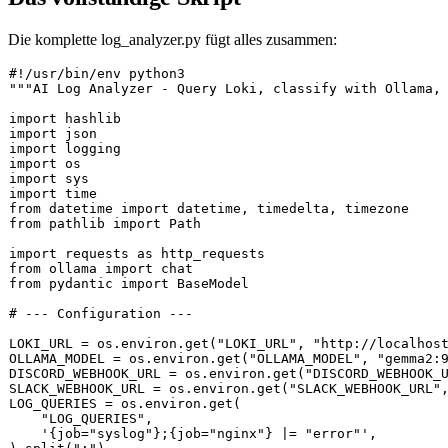
Die komplette
log_analyzer.py
fügt alles zusammen:
#!/usr/bin/env python3
"""AI Log Analyzer - Query Loki, classify with Ollama,
import
import
import
import
import
import
from
 datetime 
import
from
 pathlib 
import
 Path

import
 requests 
as
from
 ollama 
import
from
 pydantic 
import
 BaseModel

# --- Configuration ---
LOKI_URL = os.environ.get(
"LOKI_URL"
, 
"http://localhos
OLLAMA_MODEL = os.environ.get(
"OLLAMA_MODEL"
, 
"gemma2:
DISCORD_WEBHOOK_URL = os.environ.get(
"DISCORD_WEBHOOK_
SLACK_WEBHOOK_URL = os.environ.get(
"SLACK_WEBHOOK_URL"
LOG_QUERIES = os.environ.get(

"LOG_QUERIES"
,

'{job="syslog"};{job="nginx"} |= "error"'
,
