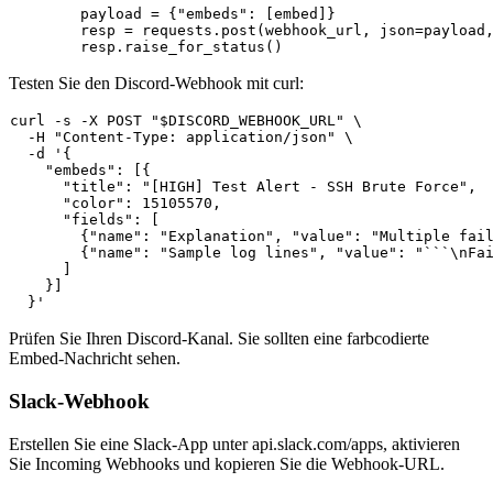
        payload = {
"embeds"
: [embed]}

        resp = requests.post(webhook_url, json=payload
Testen Sie den Discord-Webhook mit curl:
curl -s -X POST 
"
$DISCORD_WEBHOOK_URL
"
 \

  -H 
"Content-Type: application/json"
 \

  -d 
'{

    "embeds": [{

      "title": "[HIGH] Test Alert - SSH Brute Force",

      "color": 15105570,

      "fields": [

        {"name": "Explanation", "value": "Multiple fail
        {"name": "Sample log lines", "value": "```\nFai
      ]

    }]

  }'
Prüfen Sie Ihren Discord-Kanal. Sie sollten eine farbcodierte
Embed-Nachricht sehen.
Slack-Webhook
Erstellen Sie eine Slack-App unter api.slack.com/apps, aktivieren
Sie Incoming Webhooks und kopieren Sie die Webhook-URL.