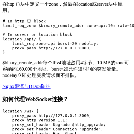
在
http {}
块中定义一个zone，然后在
location
或
server
块中应
用。
# In http {} block

limit_req_zone $binary_remote_addr zone=api:10m rate=10
# In server or location block

location /api/ {

    limit_req zone=api burst=20 nodelay;

    proxy_pass http://127.0.0.1:8080;

$binary_remote_addr
每个IPv4地址占用4字节。10 MB的zone可
容纳约160,000个地址。
burst=20
允许短时间的突发流量。
nodelay
立即处理突发请求而不排队。
Nginx限流与DDoS防护
如何代理WebSocket连接？
location /ws/ {

    proxy_pass http://127.0.0.1:3000;

    proxy_http_version 1.1;

    proxy_set_header Upgrade $http_upgrade;

    proxy_set_header Connection "upgrade";

    proxy_set_header Host $host;
