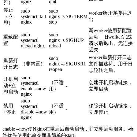
nginx
quit
雅）
停止
sudo
sudo
worker断开连接并退
（立
systemctl kill
nginx -s
SIGTERM
出
nginx
stop
即）
新worker使用新配置
sudo
sudo
重载配
启动。旧worker完成
systemctl
nginx -s
SIGHUP
置
请求后退出。无连接
reload nginx
reload
丢失。
worker重新打开日志
sudo
重新打
（非内置）
nginx -s
SIGUSR1
文件描述符。用于日
开日志
reopen
志轮转之后。
sudo
开机启
（不适
创建开机启动链接，
systemctl
动+立
-
enable --now
用）
立即启动
即启动
nginx
sudo
禁用
（不适
移除开机启动链接，
systemctl
-
disable --now
+停止
用）
立即停止
nginx
enable --now
使Nginx在重启后自动启动，并立即启动服务。始
终优先使用此命令而非简单的
start
。