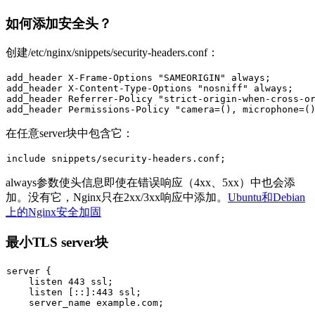
如何添加安全头？
创建
/etc/nginx/snippets/security-headers.conf
：
add_header X-Frame-Options "SAMEORIGIN" always;

add_header X-Content-Type-Options "nosniff" always;

add_header Referrer-Policy "strict-origin-when-cross-or
在任意server块中包含它：
always
参数使头信息即使在错误响应（4xx、5xx）中也会添
加。没有它，Nginx只在2xx/3xx响应中添加。
Ubuntu和Debian
上的Nginx安全加固
最小TLS server块
server {

    listen 443 ssl;

    listen [::]:443 ssl;

    server_name example.com;
