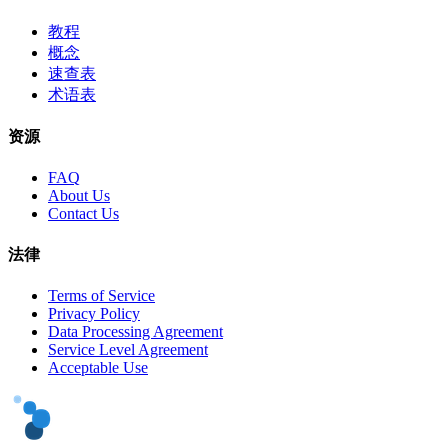
教程
概念
速查表
术语表
资源
FAQ
About Us
Contact Us
法律
Terms of Service
Privacy Policy
Data Processing Agreement
Service Level Agreement
Acceptable Use