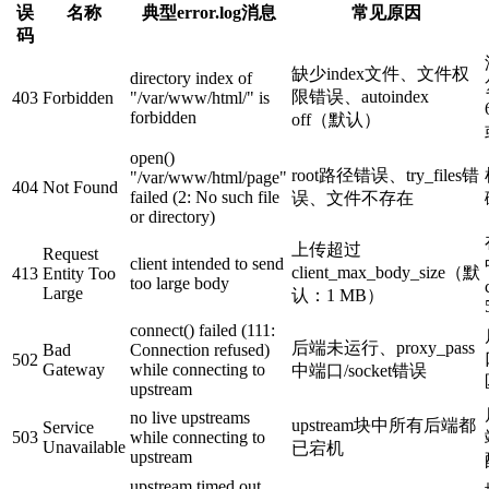
误
名称
典型error.log消息
常见原因
码
缺少index文件、文件权
directory index of
限错误、
autoindex
403
Forbidden
"/var/www/html/" is
forbidden
off
（默认）
open()
root
路径错误、
try_files
错
"/var/www/html/page"
404
Not Found
failed (2: No such file
误、文件不存在
or directory)
上传超过
Request
client intended to send
client_max_body_size
（默
413
Entity Too
too large body
Large
认：1 MB）
connect() failed (111:
后端未运行、
proxy_pass
Bad
Connection refused)
502
Gateway
while connecting to
中端口/socket错误
upstream
no live upstreams
upstream
块中所有后端都
Service
503
while connecting to
Unavailable
已宕机
upstream
upstream timed out