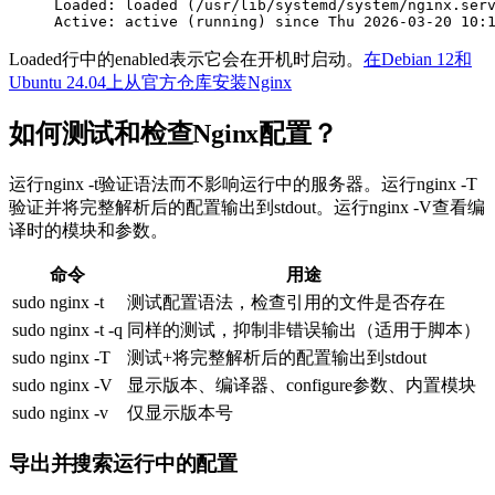
     Loaded: loaded (/usr/lib/systemd/system/nginx.serv
     Active: active (running) since Thu 
2026
-
03
-
20
10
:
Loaded行中的
enabled
表示它会在开机时启动。
在Debian 12和
Ubuntu 24.04上从官方仓库安装Nginx
如何测试和检查Nginx配置？
运行
nginx -t
验证语法而不影响运行中的服务器。运行
nginx -T
验证并将完整解析后的配置输出到stdout。运行
nginx -V
查看编
译时的模块和参数。
命令
用途
sudo nginx -t
测试配置语法，检查引用的文件是否存在
sudo nginx -t -q
同样的测试，抑制非错误输出（适用于脚本）
sudo nginx -T
测试+将完整解析后的配置输出到stdout
sudo nginx -V
显示版本、编译器、configure参数、内置模块
sudo nginx -v
仅显示版本号
导出并搜索运行中的配置