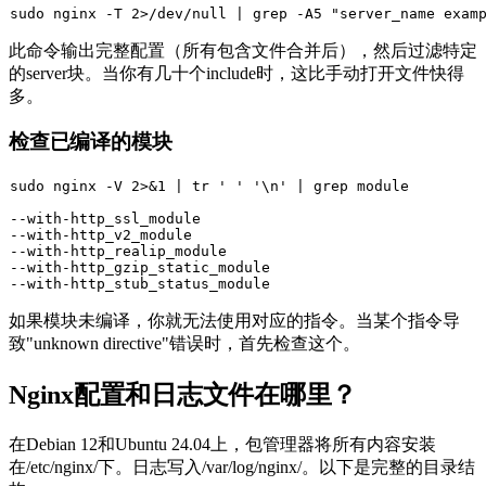
sudo
 nginx -T 2>/dev/null | grep -A5 
"server_name exam
此命令输出完整配置（所有包含文件合并后），然后过滤特定
的server块。当你有几十个include时，这比手动打开文件快得
多。
检查已编译的模块
sudo
 nginx -V 2>&1 | 
tr
' '
'\n'
--
with
-http_ssl_module

--
with
-http_v2_module

--
with
-http_realip_module

--
with
-http_gzip_static_module

--
with
如果模块未编译，你就无法使用对应的指令。当某个指令导
致"unknown directive"错误时，首先检查这个。
Nginx配置和日志文件在哪里？
在Debian 12和Ubuntu 24.04上，包管理器将所有内容安装
在
/etc/nginx/
下。日志写入
/var/log/nginx/
。以下是完整的目录结