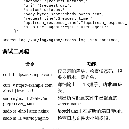
        '"method":"$request_method",'

        '"uri":"$request_uri",'

        '"status":$status,'

        '"body_bytes_sent":$body_bytes_sent,'

        '"request_time":$request_time,'

        '"upstream_response_time":"$upstream_response_t
        '"http_user_agent":"$http_user_agent"'

    '}';

调试工具箱
命令
功能
仅显示响应头。检查状态码、服
curl -I https://example.com
务器版本、缓存头。
详细输出：TLS握手、请求/响应
curl -v https://example.com
2>&1 | head -30
头。
列出所有配置文件中已配置的
sudo nginx -T 2>/dev/null |
grep server_name
server_name。
sudo ss -tlnp | grep nginx
显示Nginx正在监听的端口/地址。
sudo ls -la /var/log/nginx/
检查日志文件大小和权限。