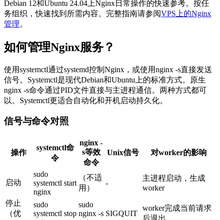
Debian 12和Ubuntu 24.04上Nginx日常操作的快速参考。按任
务组织，快速找到所需内容。完整指南请参阅
VPS上的Nginx
管理
。
如何管理Nginx服务？
使用
systemctl
通过systemd控制Nginx，或使用
nginx -s
直接发送
信号。Systemctl是现代Debian和Ubuntu上的标准方式。原生
nginx -s
命令通过PID文件直接与主进程通信。两种方式都可
以。Systemctl更适合自动化和开机启动持久化。
信号与命令对照
nginx -
systemctl命
s等效
操作
Unix信号
对worker的影响
令
命令
sudo
（不适
主进程启动，生成
启动
systemctl start
-
用）
worker
nginx
停止
sudo
sudo
worker完成当前请求
（优
systemctl stop
nginx -s
SIGQUIT
后退出