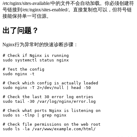
/etc/nginx/sites-available/
中的文件不会自动加载。你必须创建符
号链接到
/etc/nginx/sites-enabled/
。直接复制也可以，但符号链
接能保持单一可信源。
出了问题？
Nginx行为异常时的快速诊断步骤：
# Check if Nginx is running
sudo
 systemctl status nginx

# Test the config
sudo
 nginx -t

# Check which config is actually loaded
sudo
 nginx -T 2>/dev/null | 
head
 -50

# Check the last 30 error log entries
sudo
tail
 -30 /var/log/nginx/error.log

# Check what ports Nginx is listening on
sudo
 ss -tlnp | grep nginx

# Check file permissions on the web root
sudo
ls