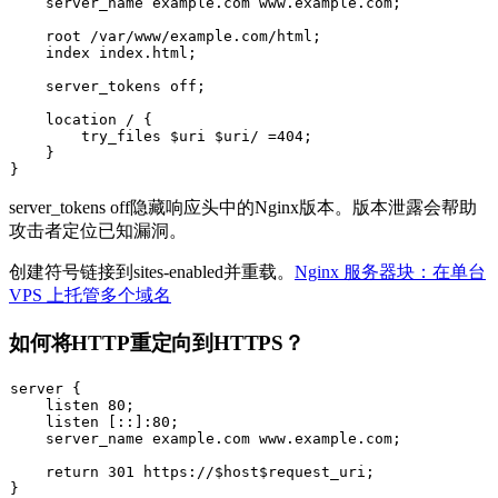
    server_name example.com www.example.com;

    root /var/www/example.com/html;

    index index.html;

    server_tokens off;

    location / {

        try_files $uri $uri/ =404;

    }

server_tokens off
隐藏响应头中的Nginx版本。版本泄露会帮助
攻击者定位已知漏洞。
创建符号链接到sites-enabled并重载。
Nginx 服务器块：在单台
VPS 上托管多个域名
如何将HTTP重定向到HTTPS？
server {

    listen 80;

    listen [::]:80;

    server_name example.com www.example.com;

    return 301 https://$host$request_uri;
