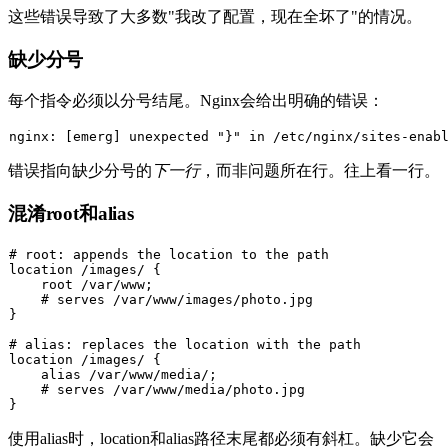
这些错误导致了大多数"我改了配置，现在全坏了"的情况。
缺少分号
每个指令必须以分号结尾。Nginx会给出明确的错误：
nginx: [emerg] unexpected 
"}"
in
/etc/
nginx
/sites-enab
错误指向缺少分号的
下一行
，而非问题所在行。往上看一行。
混淆root和alias
# root: appends the location to the path

location /images/ {

    root /var/www;

    # serves /var/www/images/photo.jpg

}

# alias: replaces the location with the path

location /images/ {

    alias /var/www/media/;

    # serves /var/www/media/photo.jpg

使用
alias
时，location和alias路径末尾都必须有斜杠。缺少它会