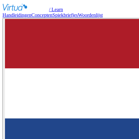
/ Learn
Handleidingen
Concepten
Spiekbriefjes
Woordenlijst