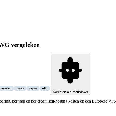
 AVG vergeleken
|
tomation
make
zapier
n8n
Kopiëren als Markdown
ering, per taak en per credit, self-hosting kosten op een Europese VP