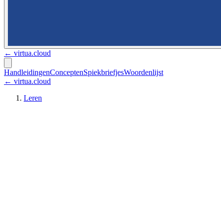
←
virtua.cloud
Handleidingen
Concepten
Spiekbriefjes
Woordenlijst
← virtua.cloud
Leren