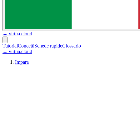
←
virtua.cloud
Tutorial
Concetti
Schede rapide
Glossario
← virtua.cloud
Impara