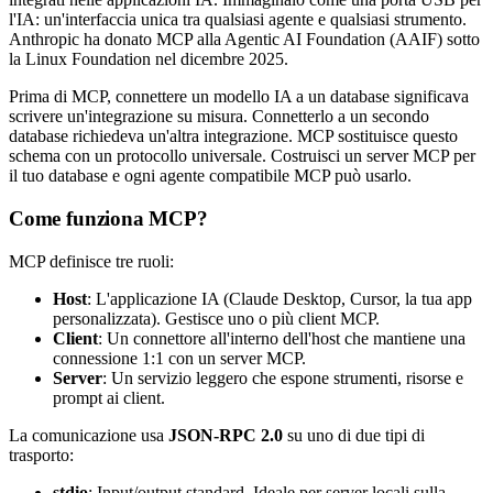
l'IA: un'interfaccia unica tra qualsiasi agente e qualsiasi strumento.
Anthropic ha donato MCP alla Agentic AI Foundation (AAIF) sotto
la Linux Foundation nel dicembre 2025.
Prima di MCP, connettere un modello IA a un database significava
scrivere un'integrazione su misura. Connetterlo a un secondo
database richiedeva un'altra integrazione. MCP sostituisce questo
schema con un protocollo universale. Costruisci un server MCP per
il tuo database e ogni agente compatibile MCP può usarlo.
Come funziona MCP?
MCP definisce tre ruoli:
Host
: L'applicazione IA (Claude Desktop, Cursor, la tua app
personalizzata). Gestisce uno o più client MCP.
Client
: Un connettore all'interno dell'host che mantiene una
connessione 1:1 con un server MCP.
Server
: Un servizio leggero che espone strumenti, risorse e
prompt ai client.
La comunicazione usa
JSON-RPC 2.0
su uno di due tipi di
trasporto:
stdio
: Input/output standard. Ideale per server locali sulla