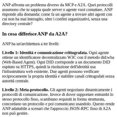
ANP affronta un problema diverso da MCP e A2A. Quei protocolli
assumono che tu sappia quale server o agente vuoi contattare. ANP
risponde alla domanda: come fa un agente a trovare altri agenti con
cui non ha mai interagito, oltre i confini organizzativi, senza una
directory centrale?
In cosa differisce ANP da A2A?
ANP ha un'architettura a tre livelli:
Livello 1: Identità e comunicazione crittografata.
Ogni agente
ottiene un identificatore decentralizzato W3C con il metodo
did:wba
(Web-Based Agent). Ogni DID corrisponde a un documento DID
ospitato su HTTPS, quindi la risoluzione dell'identità usa
l'infrastruttura web esistente. Due agenti possono verificare
reciprocamente la propria identità e stabilire canali crittografati senza
autorità centrale.
Livello 2: Meta-protocollo.
Gli agenti negoziano dinamicamente i
protocolli di comunicazione. Invece di dover supportare entrambi lo
stesso protocollo fisso, scambiano requisiti in forma strutturata,
concordano un protocollo e poi comunicano usandolo. Questo rende
ANP adattabile a scenari che l'approccio JSON-RPC fisso di A2A
non può gestire.