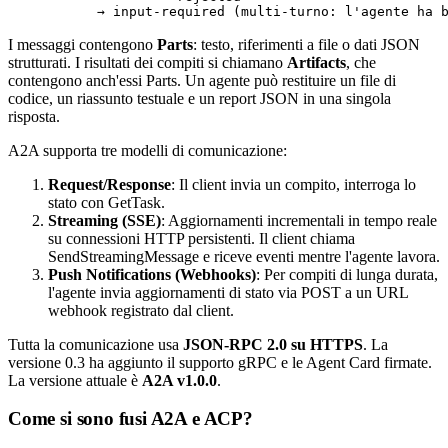
           → 
input
-required
 (
multi-turno
I messaggi contengono
Parts
: testo, riferimenti a file o dati JSON
strutturati. I risultati dei compiti si chiamano
Artifacts
, che
contengono anch'essi Parts. Un agente può restituire un file di
codice, un riassunto testuale e un report JSON in una singola
risposta.
A2A supporta tre modelli di comunicazione:
Request/Response
: Il client invia un compito, interroga lo
stato con
GetTask
.
Streaming (SSE)
: Aggiornamenti incrementali in tempo reale
su connessioni HTTP persistenti. Il client chiama
SendStreamingMessage
e riceve eventi mentre l'agente lavora.
Push Notifications (Webhooks)
: Per compiti di lunga durata,
l'agente invia aggiornamenti di stato via POST a un URL
webhook registrato dal client.
Tutta la comunicazione usa
JSON-RPC 2.0 su HTTPS
. La
versione 0.3 ha aggiunto il supporto gRPC e le Agent Card firmate.
La versione attuale è
A2A v1.0.0
.
Come si sono fusi A2A e ACP?