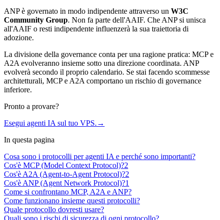
ANP è governato in modo indipendente attraverso un
W3C
Community Group
. Non fa parte dell'AAIF. Che ANP si unisca
all'AAIF o resti indipendente influenzerà la sua traiettoria di
adozione.
La divisione della governance conta per una ragione pratica: MCP e
A2A evolveranno insieme sotto una direzione coordinata. ANP
evolverà secondo il proprio calendario. Se stai facendo scommesse
architetturali, MCP e A2A comportano un rischio di governance
inferiore.
Pronto a provare?
Esegui agenti IA sul tuo VPS.
→
In questa pagina
Cosa sono i protocolli per agenti IA e perché sono importanti?
Cos'è MCP (Model Context Protocol)?
2
Cos'è A2A (Agent-to-Agent Protocol)?
2
Cos'è ANP (Agent Network Protocol)?
1
Come si confrontano MCP, A2A e ANP?
Come funzionano insieme questi protocolli?
Quale protocollo dovresti usare?
Quali sono i rischi di sicurezza di ogni protocollo?