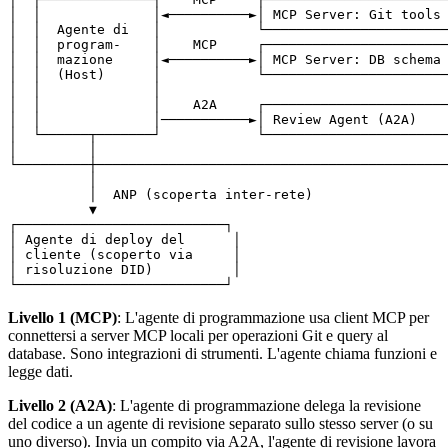
│  │              │◄──────────►│ MCP 
Server
: Git tools 
│  │  Agente di   │            └───────────────────────
│  │  program-    │    MCP     ┌───────────────────────
│  │  mazione     │◄──────────►│ MCP 
Server
: DB schema 
│  │  (Host)      │            └───────────────────────
│  │              │                                    
│  │              │    A2A     ┌───────────────────────
│  │              │───────────►│ 
Review 
Agent
(A2A)
    
│  └──────┬───────┘            └───────────────────────
│         │                                            
└─────────┼────────────────────────────────────────────
          │

          │  
ANP
(scoperta inter-rete)
          ▼

┌──────────────────────────┐

│ Agente di deploy del      │

│ 
cliente
(scoperto via     │

│ risoluzione DID)
          │

Livello 1 (MCP)
: L'agente di programmazione usa client MCP per
connettersi a server MCP locali per operazioni Git e query al
database. Sono integrazioni di strumenti. L'agente chiama funzioni e
legge dati.
Livello 2 (A2A)
: L'agente di programmazione delega la revisione
del codice a un agente di revisione separato sullo stesso server (o su
uno diverso). Invia un compito via A2A, l'agente di revisione lavora