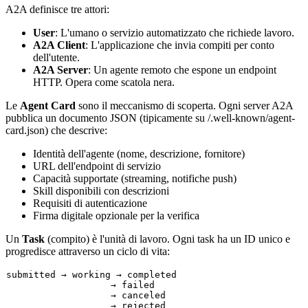
A2A definisce tre attori:
User
: L'umano o servizio automatizzato che richiede lavoro.
A2A Client
: L'applicazione che invia compiti per conto
dell'utente.
A2A Server
: Un agente remoto che espone un endpoint
HTTP. Opera come scatola nera.
Le
Agent Card
sono il meccanismo di scoperta. Ogni server A2A
pubblica un documento JSON (tipicamente su
/.well-known/agent-
card.json
) che descrive:
Identità dell'agente (nome, descrizione, fornitore)
URL dell'endpoint di servizio
Capacità supportate (streaming, notifiche push)
Skill disponibili con descrizioni
Requisiti di autenticazione
Firma digitale opzionale per la verifica
Un
Task
(compito) è l'unità di lavoro. Ogni task ha un ID unico e
progredisce attraverso un ciclo di vita:
submitted
 → 
working
 → 
completed
                   → 
failed
                   → 
canceled
                   → 
rejected