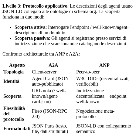
Livello 3: Protocollo applicativo.
Le descrizioni degli agenti usano
JSON-LD collegato alle ontologie di schema.org. La scoperta
funziona in due modi:
Scoperta attiva
: Interrogare l'endpoint
/.well-known/agent-
descriptions
di un dominio.
Scoperta passiva
: Gli agenti si registrano presso servizi di
indicizzazione che scansionano e catalogano le descrizioni.
Confronto architetturale tra ANP e A2A:
Aspetto
A2A
ANP
Topologia
Client-server
Peer-to-peer
Agent Card (JSON
W3C DIDs (decentralizzati,
Identità
auto-pubblicato)
verificabili)
URL nota (
/.well-
Indicizzazione
Scoperta
known/agent-
decentralizzata + endpoint
card.json
)
well-known
Flessibilità
Fisso (JSON-RPC
Negoziazione meta-
del
2.0)
protocollo
protocollo
JSON Parts (testo,
JSON-LD con collegamento
Formato dati
file, dati strutturati)
semantico