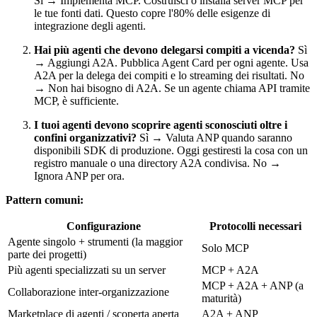
Sì → Implementa MCP. Costruisci o installa server MCP per
le tue fonti dati. Questo copre l'80% delle esigenze di
integrazione degli agenti.
Hai più agenti che devono delegarsi compiti a vicenda?
Sì
→ Aggiungi A2A. Pubblica Agent Card per ogni agente. Usa
A2A per la delega dei compiti e lo streaming dei risultati. No
→ Non hai bisogno di A2A. Se un agente chiama API tramite
MCP, è sufficiente.
I tuoi agenti devono scoprire agenti sconosciuti oltre i
confini organizzativi?
Sì → Valuta ANP quando saranno
disponibili SDK di produzione. Oggi gestiresti la cosa con un
registro manuale o una directory A2A condivisa. No →
Ignora ANP per ora.
Pattern comuni:
Configurazione
Protocolli necessari
Agente singolo + strumenti (la maggior
Solo MCP
parte dei progetti)
Più agenti specializzati su un server
MCP + A2A
MCP + A2A + ANP (a
Collaborazione inter-organizzazione
maturità)
Marketplace di agenti / scoperta aperta
A2A + ANP