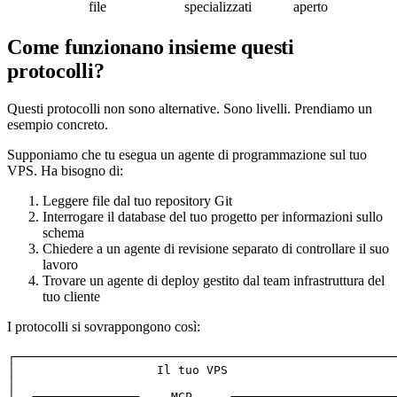
file
specializzati
aperto
Come funzionano insieme questi
protocolli?
Questi protocolli non sono alternative. Sono livelli. Prendiamo un
esempio concreto.
Supponiamo che tu esegua un agente di programmazione sul tuo
VPS. Ha bisogno di:
Leggere file dal tuo repository Git
Interrogare il database del tuo progetto per informazioni sullo
schema
Chiedere a un agente di revisione separato di controllare il suo
lavoro
Trovare un agente di deploy gestito dal team infrastruttura del
tuo cliente
I protocolli si sovrappongono così:
┌──────────────────────────────────────────────────────
│                    Il tuo VPS                        
│                                                      
│  ┌──────────────┐    MCP     ┌───────────────────────