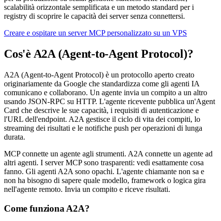
scalabilità orizzontale semplificata e un metodo standard per i
registry di scoprire le capacità dei server senza connettersi.
Creare e ospitare un server MCP personalizzato su un VPS
Cos'è A2A (Agent-to-Agent Protocol)?
A2A (Agent-to-Agent Protocol) è un protocollo aperto creato
originariamente da Google che standardizza come gli agenti IA
comunicano e collaborano. Un agente invia un compito a un altro
usando JSON-RPC su HTTP. L'agente ricevente pubblica un'Agent
Card che descrive le sue capacità, i requisiti di autenticazione e
l'URL dell'endpoint. A2A gestisce il ciclo di vita dei compiti, lo
streaming dei risultati e le notifiche push per operazioni di lunga
durata.
MCP connette un agente agli strumenti. A2A connette un agente ad
altri agenti. I server MCP sono trasparenti: vedi esattamente cosa
fanno. Gli agenti A2A sono opachi. L'agente chiamante non sa e
non ha bisogno di sapere quale modello, framework o logica gira
nell'agente remoto. Invia un compito e riceve risultati.
Come funziona A2A?