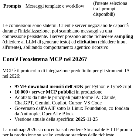
(l'utente seleziona
Prompts
Messaggi template e workflow
tra i prompt
disponibili)
Le connessioni sono stateful. Client e server negoziano le capacità
durante l'inizializzazione, poi scambiano messaggi su una
connessione persistente. I server possono anche richiedere
sampling
(chiedere al LLM di generare testo) ed
elicitation
(chiedere input
all'utente), abilitando comportamento agentico ricorsivo.
Com'è l'ecosistema MCP nel 2026?
MCP è il protocollo di integrazione predefinito per gli strumenti IA
nel 2026:
97M+ download mensili dell'SDK
per Python e TypeScript
10.000+ server MCP pubblici
in produzione
Adottato da tutte le principali piattaforme IA: Claude,
ChatGPT, Gemini, Copilot, Cursor, VS Code
Governato dall'AAIF sotto la Linux Foundation, co-fondata
da Anthropic, OpenAI e Block
Versione attuale della specifica:
2025-11-25
La roadmap 2026 si concentra sul rendere Streamable HTTP pronto
per la produzione su scala: gestione stateless delle richieste,