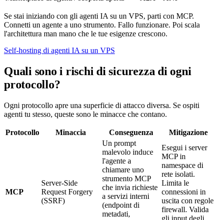
Se stai iniziando con gli agenti IA su un VPS, parti con MCP.
Connetti un agente a uno strumento. Fallo funzionare. Poi scala
l'architettura man mano che le tue esigenze crescono.
Self-hosting di agenti IA su un VPS
Quali sono i rischi di sicurezza di ogni
protocollo?
Ogni protocollo apre una superficie di attacco diversa. Se ospiti
agenti tu stesso, queste sono le minacce che contano.
Protocollo
Minaccia
Conseguenza
Mitigazione
Un prompt
Esegui i server
malevolo induce
MCP in
l'agente a
namespace di
chiamare uno
rete isolati.
strumento MCP
Server-Side
Limita le
che invia richieste
MCP
Request Forgery
connessioni in
a servizi interni
(SSRF)
uscita con regole
(endpoint di
firewall. Valida
metadati,
gli input degli