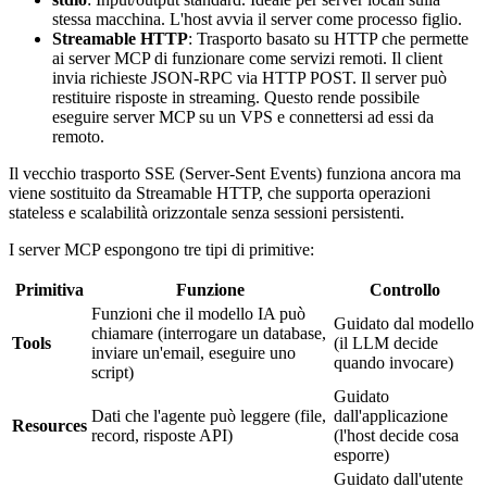
stessa macchina. L'host avvia il server come processo figlio.
Streamable HTTP
: Trasporto basato su HTTP che permette
ai server MCP di funzionare come servizi remoti. Il client
invia richieste JSON-RPC via HTTP POST. Il server può
restituire risposte in streaming. Questo rende possibile
eseguire server MCP su un VPS e connettersi ad essi da
remoto.
Il vecchio trasporto SSE (Server-Sent Events) funziona ancora ma
viene sostituito da Streamable HTTP, che supporta operazioni
stateless e scalabilità orizzontale senza sessioni persistenti.
I server MCP espongono tre tipi di primitive:
Primitiva
Funzione
Controllo
Funzioni che il modello IA può
Guidato dal modello
chiamare (interrogare un database,
Tools
(il LLM decide
inviare un'email, eseguire uno
quando invocare)
script)
Guidato
Dati che l'agente può leggere (file,
dall'applicazione
Resources
record, risposte API)
(l'host decide cosa
esporre)
Guidato dall'utente