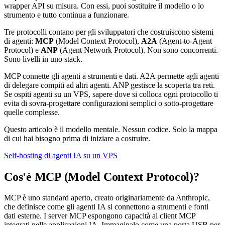
wrapper API su misura. Con essi, puoi sostituire il modello o lo
strumento e tutto continua a funzionare.
Tre protocolli contano per gli sviluppatori che costruiscono sistemi
di agenti:
MCP
(Model Context Protocol),
A2A
(Agent-to-Agent
Protocol) e
ANP
(Agent Network Protocol). Non sono concorrenti.
Sono livelli in uno stack.
MCP connette gli agenti a strumenti e dati. A2A permette agli agenti
di delegare compiti ad altri agenti. ANP gestisce la scoperta tra reti.
Se ospiti agenti su un VPS, sapere dove si colloca ogni protocollo ti
evita di sovra-progettare configurazioni semplici o sotto-progettare
quelle complesse.
Questo articolo è il modello mentale. Nessun codice. Solo la mappa
di cui hai bisogno prima di iniziare a costruire.
Self-hosting di agenti IA su un VPS
Cos'è MCP (Model Context Protocol)?
MCP è uno standard aperto, creato originariamente da Anthropic,
che definisce come gli agenti IA si connettono a strumenti e fonti
dati esterne. I server MCP espongono capacità ai client MCP
integrati nelle applicazioni IA. Immaginalo come una porta USB per