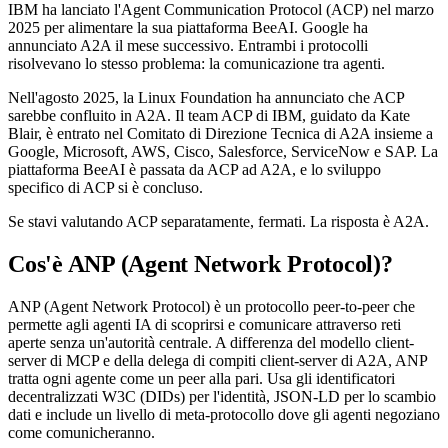
IBM ha lanciato l'Agent Communication Protocol (ACP) nel marzo
2025 per alimentare la sua piattaforma BeeAI. Google ha
annunciato A2A il mese successivo. Entrambi i protocolli
risolvevano lo stesso problema: la comunicazione tra agenti.
Nell'agosto 2025, la Linux Foundation ha annunciato che ACP
sarebbe confluito in A2A. Il team ACP di IBM, guidato da Kate
Blair, è entrato nel Comitato di Direzione Tecnica di A2A insieme a
Google, Microsoft, AWS, Cisco, Salesforce, ServiceNow e SAP. La
piattaforma BeeAI è passata da ACP ad A2A, e lo sviluppo
specifico di ACP si è concluso.
Se stavi valutando ACP separatamente, fermati. La risposta è A2A.
Cos'è ANP (Agent Network Protocol)?
ANP (Agent Network Protocol) è un protocollo peer-to-peer che
permette agli agenti IA di scoprirsi e comunicare attraverso reti
aperte senza un'autorità centrale. A differenza del modello client-
server di MCP e della delega di compiti client-server di A2A, ANP
tratta ogni agente come un peer alla pari. Usa gli identificatori
decentralizzati W3C (DIDs) per l'identità, JSON-LD per lo scambio
dati e include un livello di meta-protocollo dove gli agenti negoziano
come comunicheranno.