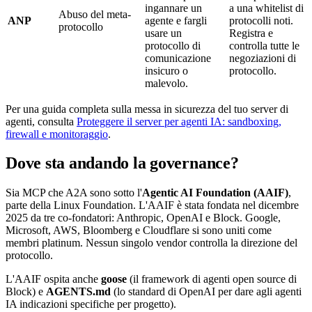
ingannare un
a una whitelist di
Abuso del meta-
ANP
agente e fargli
protocolli noti.
protocollo
usare un
Registra e
protocollo di
controlla tutte le
comunicazione
negoziazioni di
insicuro o
protocollo.
malevolo.
Per una guida completa sulla messa in sicurezza del tuo server di
agenti, consulta
Proteggere il server per agenti IA: sandboxing,
firewall e monitoraggio
.
Dove sta andando la governance?
Sia MCP che A2A sono sotto l'
Agentic AI Foundation (AAIF)
,
parte della Linux Foundation. L'AAIF è stata fondata nel dicembre
2025 da tre co-fondatori: Anthropic, OpenAI e Block. Google,
Microsoft, AWS, Bloomberg e Cloudflare si sono uniti come
membri platinum. Nessun singolo vendor controlla la direzione del
protocollo.
L'AAIF ospita anche
goose
(il framework di agenti open source di
Block) e
AGENTS.md
(lo standard di OpenAI per dare agli agenti
IA indicazioni specifiche per progetto).