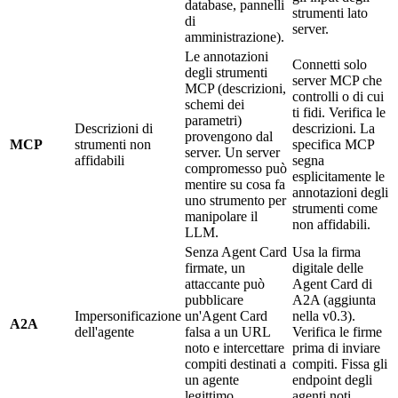
database, pannelli
strumenti lato
di
server.
amministrazione).
Le annotazioni
Connetti solo
degli strumenti
server MCP che
MCP (descrizioni,
controlli o di cui
schemi dei
ti fidi. Verifica le
parametri)
Descrizioni di
descrizioni. La
provengono dal
MCP
strumenti non
specifica MCP
server. Un server
affidabili
segna
compromesso può
esplicitamente le
mentire su cosa fa
annotazioni degli
uno strumento per
strumenti come
manipolare il
non affidabili.
LLM.
Senza Agent Card
Usa la firma
firmate, un
digitale delle
attaccante può
Agent Card di
pubblicare
A2A (aggiunta
Impersonificazione
un'Agent Card
nella v0.3).
A2A
dell'agente
falsa a un URL
Verifica le firme
noto e intercettare
prima di inviare
compiti destinati a
compiti. Fissa gli
un agente
endpoint degli
legittimo.
agenti noti.