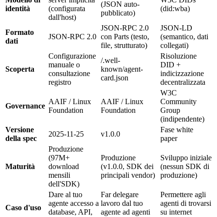
(JSON auto-
identità
(configurata
(
did:wba
)
pubblicato)
dall'host)
JSON-RPC 2.0
JSON-LD
Formato
JSON-RPC 2.0
con Parts (testo,
(semantico, dati
dati
file, strutturato)
collegati)
Configurazione
Risoluzione
/.well-
manuale o
DID +
Scoperta
known/agent-
consultazione
indicizzazione
card.json
registro
decentralizzata
W3C
AAIF / Linux
AAIF / Linux
Community
Governance
Foundation
Foundation
Group
(indipendente)
Versione
Fase white
2025-11-25
v1.0.0
della spec
paper
Produzione
(97M+
Produzione
Sviluppo iniziale
Maturità
download
(v1.0.0, SDK dei
(nessun SDK di
mensili
principali vendor)
produzione)
dell'SDK)
Dare al tuo
Far delegare
Permettere agli
agente accesso a
lavoro dal tuo
agenti di trovarsi
Caso d'uso
database, API,
agente ad agenti
su internet