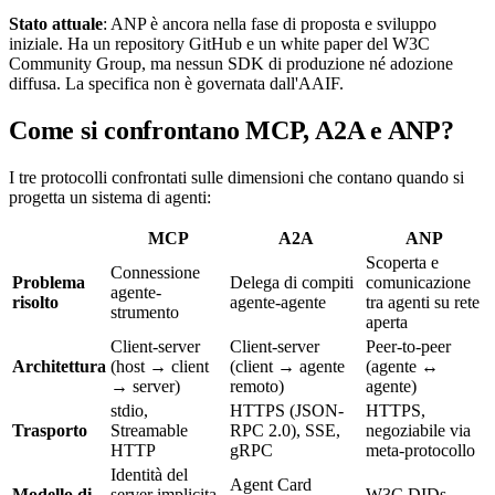
Stato attuale
: ANP è ancora nella fase di proposta e sviluppo
iniziale. Ha un repository GitHub e un white paper del W3C
Community Group, ma nessun SDK di produzione né adozione
diffusa. La specifica non è governata dall'AAIF.
Come si confrontano MCP, A2A e ANP?
I tre protocolli confrontati sulle dimensioni che contano quando si
progetta un sistema di agenti:
MCP
A2A
ANP
Scoperta e
Connessione
Problema
Delega di compiti
comunicazione
agente-
risolto
agente-agente
tra agenti su rete
strumento
aperta
Client-server
Client-server
Peer-to-peer
Architettura
(host → client
(client → agente
(agente ↔
→ server)
remoto)
agente)
stdio,
HTTPS (JSON-
HTTPS,
Trasporto
Streamable
RPC 2.0), SSE,
negoziabile via
HTTP
gRPC
meta-protocollo
Identità del
Agent Card
Modello di
server implicita
W3C DIDs