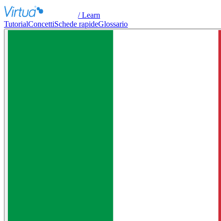
/ Learn
Tutorial
Concetti
Schede rapide
Glossario