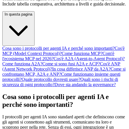
Include tabella comparativa, architettura a livelli e guida decisionale.
In questa pagina
Cosa sono i protocolli per agenti IA e perché sono importanti?
Cos'è
MCP (Model Context Protocol)?
Come funziona MCP?
Com'è
l'ecosistema MCP nel 2026?
Cos'è A2A (Agent-to-Agent Protocol)?
Come funziona A2A?
Come si sono fusi A2A e ACP?
Cos'è ANP
(Agent Network Protocol)?
In cosa differisce ANP da A2A?
Come si
confrontano MCP, A2A e ANP?
Come funzionano insieme questi
protocolli?
Quale protocollo dovresti usare?
Quali sono i rischi di
sicurezza di ogni protocollo?
Dove sta andando la governance?
Cosa sono i protocolli per agenti IA e
perché sono importanti?
I protocolli per agenti IA sono standard aperti che definiscono come
gli agenti si connettono agli strumenti, comunicano tra loro e
scoprono peer nella rete. Senza di essi, ogni integrazione è un