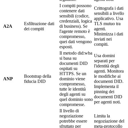
I compiti possono
Crittografa i dati
contenere dati
sensibili a livello
sensibili (codice,
applicativo. Usa
credenziali, logica
Esfiltrazione dati
TLS mutuo tra
A2A
di business). Se
dei compiti
agenti.
l'agente remoto è
Minimizza i dati
compromesso,
inviati nei
quei dati vengono
compiti.
esposti.
Il metodo
did:wba
Usa domini
si basa su
separati per
documenti DID
l'identità degli
ospitati su
agenti. Monitora
HTTPS. Se un
Bootstrap della
le modifiche ai
ANP
dominio viene
fiducia DID
documenti DID.
compromesso,
Implementa il
tutte le identità
pinning dei
degli agenti su
documenti DID
quel dominio sono
per agenti noti.
compromesse.
Il livello di
negoziazione
Limita la
potrebbe essere
negoziazione del
sfruttato per
meta-protocollo