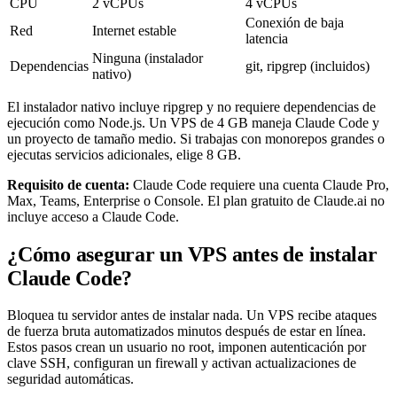
CPU
2 vCPUs
4 vCPUs
Conexión de baja
Red
Internet estable
latencia
Ninguna (instalador
Dependencias
git, ripgrep (incluidos)
nativo)
El instalador nativo incluye ripgrep y no requiere dependencias de
ejecución como Node.js. Un VPS de 4 GB maneja Claude Code y
un proyecto de tamaño medio. Si trabajas con monorepos grandes o
ejecutas servicios adicionales, elige 8 GB.
Requisito de cuenta:
Claude Code requiere una cuenta Claude Pro,
Max, Teams, Enterprise o Console. El plan gratuito de Claude.ai no
incluye acceso a Claude Code.
¿Cómo asegurar un VPS antes de instalar
Claude Code?
Bloquea tu servidor antes de instalar nada. Un VPS recibe ataques
de fuerza bruta automatizados minutos después de estar en línea.
Estos pasos crean un usuario no root, imponen autenticación por
clave SSH, configuran un firewall y activan actualizaciones de
seguridad automáticas.