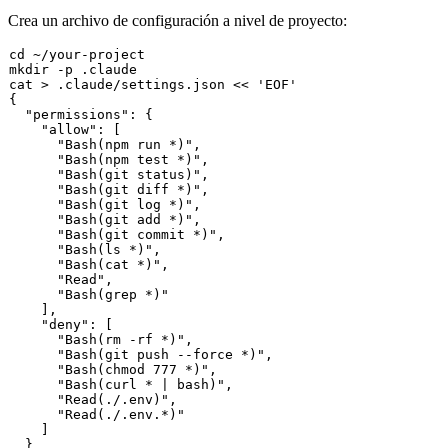
Crea un archivo de configuración a nivel de proyecto:
cd
mkdir
cat
 > .claude/settings.json << 
'EOF'
{

"permissions"
: {

"allow"
: [

"Bash(npm run *)"
,

"Bash(npm test *)"
,

"Bash(git status)"
,

"Bash(git diff *)"
,

"Bash(git log *)"
,

"Bash(git add *)"
,

"Bash(git commit *)"
,

"Bash(ls *)"
,

"Bash(cat *)"
,

"Read"
,

"Bash(grep *)"
    ],

"deny"
: [

"Bash(rm -rf *)"
,

"Bash(git push --force *)"
,

"Bash(chmod 777 *)"
,

"Bash(curl * | bash)"
,

"Read(./.env)"
,

"Read(./.env.*)"
    ]

  }
