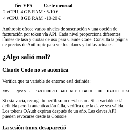
Tier VPS
Coste mensual
2 vCPU, 4 GB RAM
~5-10 €
4 vCPU, 8 GB RAM
~10-20 €
Anthropic ofrece varios niveles de suscripción y una opción de
facturación por token vía API. Cada nivel proporciona diferentes
límites de tasa y cuotas de uso para Claude Code. Consulta la página
de precios de Anthropic para ver los planes y tarifas actuales.
¿Algo salió mal?
Claude Code no se autentica
Verifica que tu variable de entorno está definida:
env
 | grep -E 
'ANTHROPIC_API_KEY|CLAUDE_CODE_OAUTH_TOK
Si está vacía, recarga tu perfil:
source ~/.bashrc
. Si la variable está
definida pero la autenticación falla, verifica que la clave sea válida.
Los tokens OAuth expiran después de un año. Las claves API
pueden revocarse desde la Console.
La sesión tmux desapareció