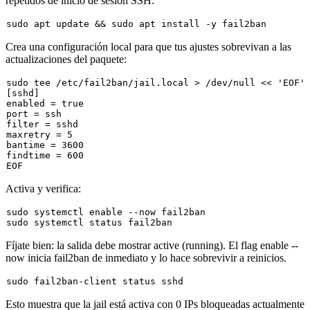
repetidos de inicio de sesión SSH:
sudo
 apt update && 
sudo
Crea una configuración local para que tus ajustes sobrevivan a las
actualizaciones del paquete:
sudo
tee
 /etc/fail2ban/jail.local > /dev/null << 
'EOF'
[sshd]

enabled = 
true
port = ssh

filter = sshd

maxretry = 5

bantime = 3600

findtime = 600

Activa y verifica:
sudo
 systemctl 
enable
sudo
Fíjate bien: la salida debe mostrar
active (running)
. El flag
enable --
now
inicia fail2ban de inmediato y lo hace sobrevivir a reinicios.
sudo
Esto muestra que la jail está activa con 0 IPs bloqueadas actualmente