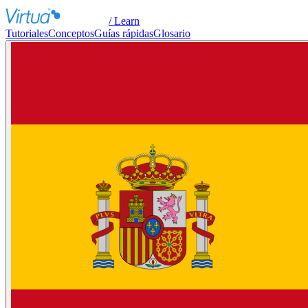
/ Learn
Tutoriales
Conceptos
Guías rápidas
Glosario