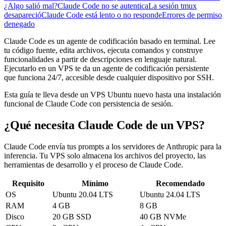
¿Algo salió mal?
Claude Code no se autentica
La sesión tmux
desapareció
Claude Code está lento o no responde
Errores de permiso
denegado
Claude Code es un agente de codificación basado en terminal. Lee
tu código fuente, edita archivos, ejecuta comandos y construye
funcionalidades a partir de descripciones en lenguaje natural.
Ejecutarlo en un VPS te da un agente de codificación persistente
que funciona 24/7, accesible desde cualquier dispositivo por SSH.
Esta guía te lleva desde un VPS Ubuntu nuevo hasta una instalación
funcional de Claude Code con persistencia de sesión.
¿Qué necesita Claude Code de un VPS?
Claude Code envía tus prompts a los servidores de Anthropic para la
inferencia. Tu VPS solo almacena los archivos del proyecto, las
herramientas de desarrollo y el proceso de Claude Code.
Requisito
Mínimo
Recomendado
OS
Ubuntu 20.04 LTS
Ubuntu 24.04 LTS
RAM
4 GB
8 GB
Disco
20 GB SSD
40 GB NVMe