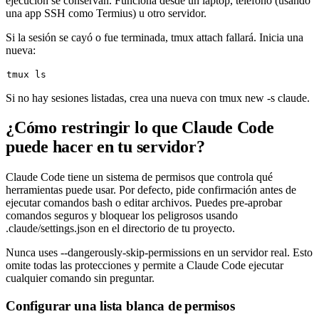
ejecución se conservan. Funciona desde un laptop, teléfono (usando
una app SSH como Termius) u otro servidor.
Si la sesión se cayó o fue terminada,
tmux attach
fallará. Inicia una
nueva:
tmux 
ls
Si no hay sesiones listadas, crea una nueva con
tmux new -s claude
.
¿Cómo restringir lo que Claude Code
puede hacer en tu servidor?
Claude Code tiene un sistema de permisos que controla qué
herramientas puede usar. Por defecto, pide confirmación antes de
ejecutar comandos bash o editar archivos. Puedes pre-aprobar
comandos seguros y bloquear los peligrosos usando
.claude/settings.json
en el directorio de tu proyecto.
Nunca uses
--dangerously-skip-permissions
en un servidor real. Esto
omite todas las protecciones y permite a Claude Code ejecutar
cualquier comando sin preguntar.
Configurar una lista blanca de permisos