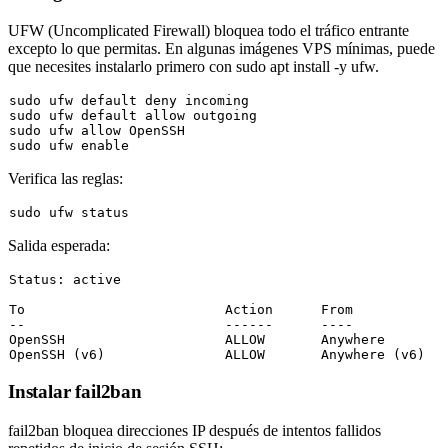
UFW (Uncomplicated Firewall) bloquea todo el tráfico entrante
excepto lo que permitas. En algunas imágenes VPS mínimas, puede
que necesites instalarlo primero con
sudo apt install -y ufw
.
sudo
sudo
sudo
sudo
 ufw 
enable
Verifica las reglas:
sudo
Salida esperada:
Status:
 active

To
                         Action      
From
--                         ------      ----

OpenSSH                    ALLOW       Anywhere

Instalar fail2ban
fail2ban bloquea direcciones IP después de intentos fallidos