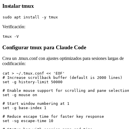
Instalar tmux
sudo
Verificación:
Configurar tmux para Claude Code
Crea un
.tmux.conf
con ajustes optimizados para sesiones largas de
codificación:
cat
 > ~/.tmux.conf << 
'EOF'
# Increase scrollback buffer (default is 2000 lines)
set
 -g history-limit 50000

# Enable mouse support for scrolling and pane selectio
set
 -g mouse on

# Start window numbering at 1
set
 -g base-index 1

# Reduce escape time for faster key response
set
 -sg escape-time 10
