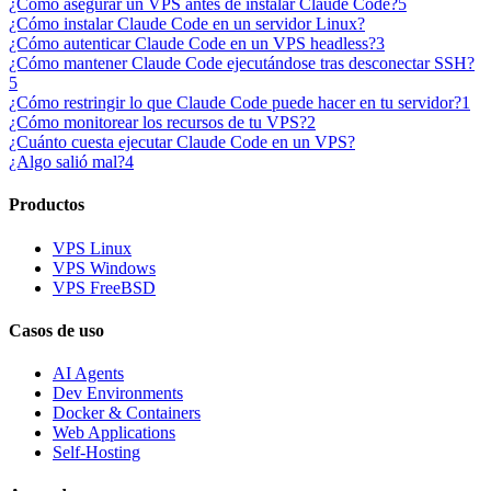
¿Cómo asegurar un VPS antes de instalar Claude Code?
5
¿Cómo instalar Claude Code en un servidor Linux?
¿Cómo autenticar Claude Code en un VPS headless?
3
¿Cómo mantener Claude Code ejecutándose tras desconectar SSH?
5
¿Cómo restringir lo que Claude Code puede hacer en tu servidor?
1
¿Cómo monitorear los recursos de tu VPS?
2
¿Cuánto cuesta ejecutar Claude Code en un VPS?
¿Algo salió mal?
4
Productos
VPS Linux
VPS Windows
VPS FreeBSD
Casos de uso
AI Agents
Dev Environments
Docker & Containers
Web Applications
Self-Hosting