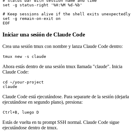
# Status bar with session name and time
set
 -g status-right 
'%H:%M %d-%b'
# Keep sessions alive if the shell exits unexpectedly
set
 -g remain-on-exit on

Iniciar una sesión de Claude Code
Crea una sesión tmux con nombre y lanza Claude Code dentro:
Ahora estás dentro de una sesión tmux llamada "claude". Inicia
Claude Code:
cd
 ~/your-project

Claude Code está ejecutándose. Para separarte de la sesión (dejarla
ejecutándose en segundo plano), presiona:
Ctrl+
B
Estás de vuelta en tu prompt SSH normal. Claude Code sigue
ejecutándose dentro de tmux.