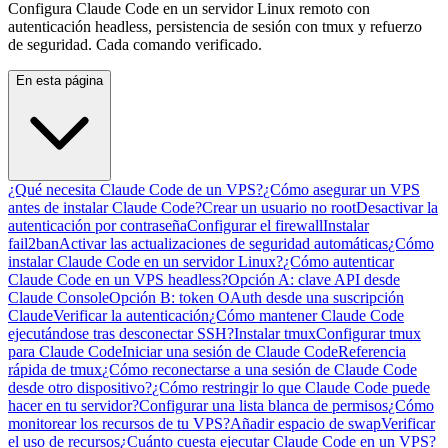
Configura Claude Code en un servidor Linux remoto con
autenticación headless, persistencia de sesión con tmux y refuerzo
de seguridad. Cada comando verificado.
En esta página
¿Qué necesita Claude Code de un VPS?
¿Cómo asegurar un VPS
antes de instalar Claude Code?
Crear un usuario no root
Desactivar la
autenticación por contraseña
Configurar el firewall
Instalar
fail2ban
Activar las actualizaciones de seguridad automáticas
¿Cómo
instalar Claude Code en un servidor Linux?
¿Cómo autenticar
Claude Code en un VPS headless?
Opción A: clave API desde
Claude Console
Opción B: token OAuth desde una suscripción
Claude
Verificar la autenticación
¿Cómo mantener Claude Code
ejecutándose tras desconectar SSH?
Instalar tmux
Configurar tmux
para Claude Code
Iniciar una sesión de Claude Code
Referencia
rápida de tmux
¿Cómo reconectarse a una sesión de Claude Code
desde otro dispositivo?
¿Cómo restringir lo que Claude Code puede
hacer en tu servidor?
Configurar una lista blanca de permisos
¿Cómo
monitorear los recursos de tu VPS?
Añadir espacio de swap
Verificar
el uso de recursos
¿Cuánto cuesta ejecutar Claude Code en un VPS?