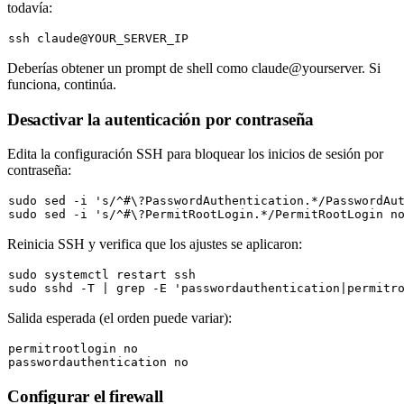
todavía:
Deberías obtener un prompt de shell como
claude@yourserver
. Si
funciona, continúa.
Desactivar la autenticación por contraseña
Edita la configuración SSH para bloquear los inicios de sesión por
contraseña:
sudo
 sed -i 
's/^#\?PasswordAuthentication.*/PasswordAu
sudo
 sed -i 
's/^#\?PermitRootLogin.*/PermitRootLogin n
Reinicia SSH y verifica que los ajustes se aplicaron:
sudo
sudo
 sshd -T | grep -E 
'passwordauthentication|permitr
Salida esperada (el orden puede variar):
permitrootlogin 
no
passwordauthentication 
no
Configurar el firewall