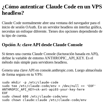
¿Cómo autenticar Claude Code en un VPS
headless?
Claude Code normalmente abre una ventana del navegador para el
inicio de sesión OAuth. En un servidor headless sin interfaz gráfica,
necesitas un enfoque diferente. Tienes dos opciones dependiendo de
tu tipo de cuenta.
Opción A: clave API desde Claude Console
Si tienes una cuenta Claude Console (facturación basada en API),
define la variable de entorno
ANTHROPIC_API_KEY
. Es el
método más simple para servidores headless.
Genera una clave API en console.anthropic.com. Luego almacénala
de forma segura en tu VPS:
sudo
mkdir
sudo
tee
 /etc/claude-code/env > /dev/null << 
'EOF'
ANTHROPIC_API_KEY=sk-ant-api03-your-key-here

sudo
chmod
sudo
chown