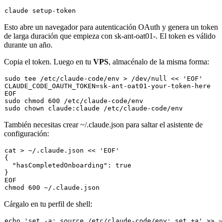
Esto abre un navegador para autenticación OAuth y genera un token
de larga duración que empieza con
sk-ant-oat01-
. El token es válido
durante un año.
Copia el token. Luego en tu
VPS
, almacénalo de la misma forma:
sudo
tee
 /etc/claude-code/env > /dev/null << 
'EOF'
CLAUDE_CODE_OAUTH_TOKEN=sk-ant-oat01-your-token-here

sudo
chmod
sudo
chown
También necesitas crear
~/.claude.json
para saltar el asistente de
configuración:
cat
 > ~/.claude.json << 
'EOF'
{

"hasCompletedOnboarding"
: 
true
}

chmod
Cárgalo en tu perfil de shell:
echo
'set -a; source /etc/claude-code/env; set +a'