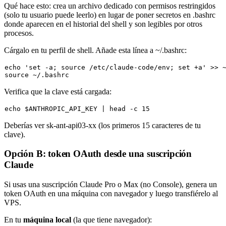
Qué hace esto: crea un archivo dedicado con permisos restringidos
(solo tu usuario puede leerlo) en lugar de poner secretos en
.bashrc
donde aparecen en el historial del shell y son legibles por otros
procesos.
Cárgalo en tu perfil de shell. Añade esta línea a
~/.bashrc
:
echo
'set -a; source /etc/claude-code/env; set +a'
source
Verifica que la clave está cargada:
echo
$ANTHROPIC_API_KEY
 | 
head
Deberías ver
sk-ant-api03-xx
(los primeros 15 caracteres de tu
clave).
Opción B: token OAuth desde una suscripción
Claude
Si usas una suscripción Claude Pro o Max (no Console), genera un
token OAuth en una máquina con navegador y luego transfiérelo al
VPS.
En tu
máquina local
(la que tiene navegador):