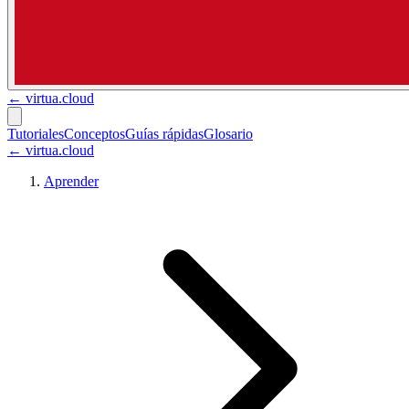
←
virtua.cloud
Tutoriales
Conceptos
Guías rápidas
Glosario
← virtua.cloud
Aprender