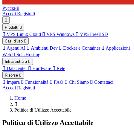
Русский
Accedi
Registrati
Prodotti
VPS Linux Cloud
VPS Windows
VPS FreeBSD
Casi d'uso
Agenti AI
Ambienti Dev
Docker e Container
Applicazioni
Web
Self-Hosting
Infrastruttura
Datacenter
Hardware
Rete
Risorse
Impara
Funzionalità
FAQ
Chi Siamo
Contattaci
Accedi
Registrati
Home
Politica di Utilizzo Accettabile
Politica di Utilizzo Accettabile