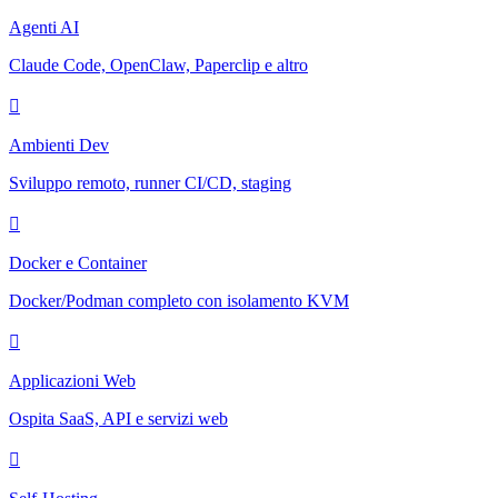
Agenti AI
Claude Code, OpenClaw, Paperclip e altro
Ambienti Dev
Sviluppo remoto, runner CI/CD, staging
Docker e Container
Docker/Podman completo con isolamento KVM
Applicazioni Web
Ospita SaaS, API e servizi web