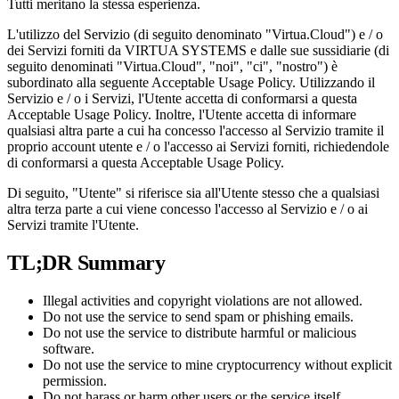
Tutti meritano la stessa esperienza.
L'utilizzo del Servizio (di seguito denominato "Virtua.Cloud") e / o
dei Servizi forniti da VIRTUA SYSTEMS e dalle sue sussidiarie (di
seguito denominati "Virtua.Cloud", "noi", "ci", "nostro") è
subordinato alla seguente Acceptable Usage Policy. Utilizzando il
Servizio e / o i Servizi, l'Utente accetta di conformarsi a questa
Acceptable Usage Policy. Inoltre, l'Utente accetta di informare
qualsiasi altra parte a cui ha concesso l'accesso al Servizio tramite il
proprio account utente e / o l'accesso ai Servizi forniti, richiedendole
di conformarsi a questa Acceptable Usage Policy.
Di seguito, "Utente" si riferisce sia all'Utente stesso che a qualsiasi
altra terza parte a cui viene concesso l'accesso al Servizio e / o ai
Servizi tramite l'Utente.
TL;DR Summary
Illegal activities and copyright violations are not allowed.
Do not use the service to send spam or phishing emails.
Do not use the service to distribute harmful or malicious
software.
Do not use the service to mine cryptocurrency without explicit
permission.
Do not harass or harm other users or the service itself.