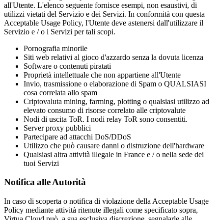
all'Utente. L'elenco seguente fornisce esempi, non esaustivi, di
utilizzi vietati del Servizio e dei Servizi. In conformità con questa
Acceptable Usage Policy, l'Utente deve astenersi dall'utilizzare il
Servizio e / o i Servizi per tali scopi.
Pornografia minorile
Siti web relativi al gioco d'azzardo senza la dovuta licenza
Software o contenuti piratati
Proprietà intellettuale che non appartiene all'Utente
Invio, trasmissione o elaborazione di Spam o QUALSIASI
cosa correlata allo spam
Criptovaluta mining, farming, plotting o qualsiasi utilizzo ad
elevato consumo di risorse correlato alle criptovalute
Nodi di uscita ToR. I nodi relay ToR sono consentiti.
Server proxy pubblici
Partecipare ad attacchi DoS/DDoS
Utilizzo che può causare danni o distruzione dell'hardware
Qualsiasi altra attività illegale in France e / o nella sede dei
tuoi Servizi
Notifica alle Autorità
In caso di scoperta o notifica di violazione della Acceptable Usage
Policy mediante attività ritenute illegali come specificato sopra,
Virtua.Cloud può, a sua esclusiva discrezione, segnalarle alle