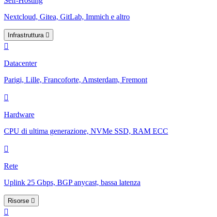
Self-Hosting
Nextcloud, Gitea, GitLab, Immich e altro
Infrastruttura
Datacenter
Parigi, Lille, Francoforte, Amsterdam, Fremont
Hardware
CPU di ultima generazione, NVMe SSD, RAM ECC
Rete
Uplink 25 Gbps, BGP anycast, bassa latenza
Risorse