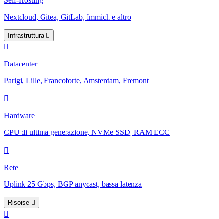
Self-Hosting
Nextcloud, Gitea, GitLab, Immich e altro
Infrastruttura
Datacenter
Parigi, Lille, Francoforte, Amsterdam, Fremont
Hardware
CPU di ultima generazione, NVMe SSD, RAM ECC
Rete
Uplink 25 Gbps, BGP anycast, bassa latenza
Risorse