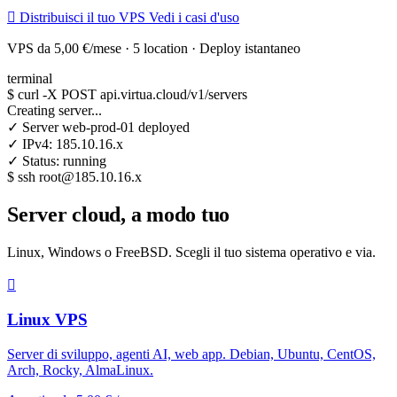
Distribuisci il tuo VPS
Vedi i casi d'uso
VPS da
5,00 €/mese
· 5 location · Deploy istantaneo
terminal
$
curl
-X POST api.virtua.cloud/v1/servers
Creating server...
✓
Server
web-prod-01
deployed
✓
IPv4:
185.10.16.x
✓
Status:
running
$
ssh root@185.10.16.x
Server cloud, a modo tuo
Linux, Windows o FreeBSD. Scegli il tuo sistema operativo e via.
Linux VPS
Server di sviluppo, agenti AI, web app. Debian, Ubuntu, CentOS,
Arch, Rocky, AlmaLinux.