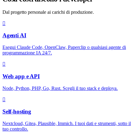
Dal progetto personale ai carichi di produzione.
Agenti AI
Esegui Claude Code, OpenClaw, Paperclip o qualsiasi agente di
programmazione IA 24/7.
Web app e API
Node, Python, PHP, Go, Rust. Scegli il tuo stack e deploya.
Self-hosting
Nextcloud, Gitea, Plausible, Immich. I tuoi dati e strumenti, sotto il
tuo controllo.