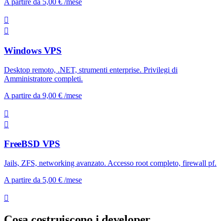
A partire da
5,00 €
/mese
Windows VPS
Desktop remoto, .NET, strumenti enterprise. Privilegi di
Amministratore completi.
A partire da
9,00 €
/mese
FreeBSD VPS
Jails, ZFS, networking avanzato. Accesso root completo, firewall pf.
A partire da
5,00 €
/mese
Cosa costruiscono i developer