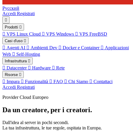
Русский
Accedi
Registrati
Prodotti
VPS Linux Cloud
VPS Windows
VPS FreeBSD
Casi d'uso
Agenti AI
Ambienti Dev
Docker e Container
Applicazioni
Web
Self-Hosting
Infrastruttura
Datacenter
Hardware
Rete
Risorse
Impara
Funzionalità
FAQ
Chi Siamo
Contattaci
Accedi
Registrati
Provider Cloud Europeo
Da un creatore, per i creatori.
Dall'idea al server in pochi secondi.
La tua infrastruttura, le tue regole, ospitata in Europa.