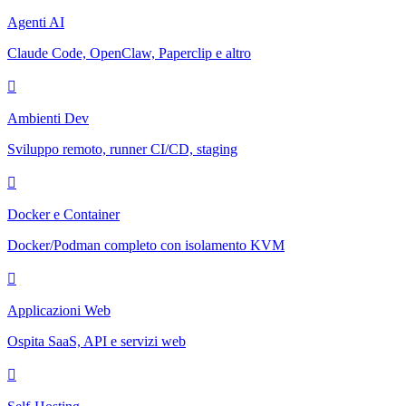
Agenti AI
Claude Code, OpenClaw, Paperclip e altro
Ambienti Dev
Sviluppo remoto, runner CI/CD, staging
Docker e Container
Docker/Podman completo con isolamento KVM
Applicazioni Web
Ospita SaaS, API e servizi web