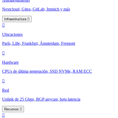
Autoalojamiento
Nextcloud, Gitea, GitLab, Immich y más
Infraestructura
Ubicaciones
París, Lille, Frankfurt, Ámsterdam, Fremont
Hardware
CPUs de última generación, SSD NVMe, RAM ECC
Red
Uplink de 25 Gbps, BGP anycast, baja latencia
Recursos