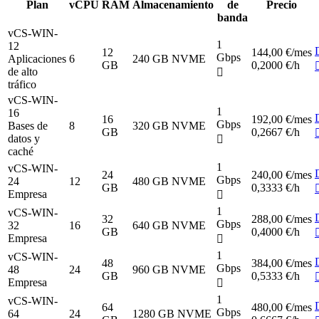
Plan
vCPU
RAM
Almacenamiento
de
Precio
banda
vCS-WIN-
1
12
12
144,00 €
/mes
Gbps
Aplicaciones
6
240 GB NVME
GB
0,2000 €/h
de alto
tráfico
vCS-WIN-
1
16
16
192,00 €
/mes
Gbps
Bases de
8
320 GB NVME
GB
0,2667 €/h
datos y
caché
1
vCS-WIN-
24
240,00 €
/mes
Gbps
24
12
480 GB NVME
GB
0,3333 €/h
Empresa
1
vCS-WIN-
32
288,00 €
/mes
Gbps
32
16
640 GB NVME
GB
0,4000 €/h
Empresa
1
vCS-WIN-
48
384,00 €
/mes
Gbps
48
24
960 GB NVME
GB
0,5333 €/h
Empresa
1
vCS-WIN-
64
480,00 €
/mes
Gbps
64
24
1280 GB NVME