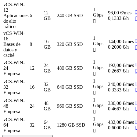
vCS-WIN-
1
12
12
96,00 €
/mes
Gbps
Aplicaciones
6
240 GB SSD
GB
0,1333 €/h
de alto
tráfico
vCS-WIN-
1
16
16
144,00 €
/mes
Gbps
Bases de
8
320 GB SSD
GB
0,2000 €/h
datos y
caché
1
vCS-WIN-
24
192,00 €
/mes
Gbps
24
12
480 GB SSD
GB
0,2667 €/h
Empresa
1
vCS-WIN-
32
240,00 €
/mes
Gbps
32
16
640 GB SSD
GB
0,3333 €/h
Empresa
1
vCS-WIN-
48
336,00 €
/mes
Gbps
48
24
960 GB SSD
GB
0,4667 €/h
Empresa
1
vCS-WIN-
64
432,00 €
/mes
Gbps
64
32
1280 GB SSD
GB
0,6000 €/h
Empresa