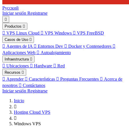
Русский
Iniciar sesión
Registrarse
Productos
VPS Linux Cloud
VPS Windows
VPS FreeBSD
Casos de Uso
Agentes de IA
Entornos Dev
Docker y Contenedores
Aplicaciones Web
Autoalojamiento
Infraestructura
Ubicaciones
Hardware
Red
Recursos
Aprender
Características
Preguntas Frecuentes
Acerca de
nosotros
Contáctanos
Iniciar sesión
Registrarse
Inicio
Hosting Cloud VPS
Windows VPS