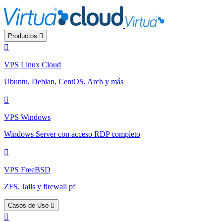
Productos
VPS Linux Cloud
Ubuntu, Debian, CentOS, Arch y más
VPS Windows
Windows Server con acceso RDP completo
VPS FreeBSD
ZFS, Jails y firewall pf
Casos de Uso