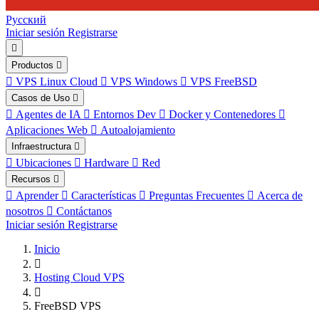
Русский
Iniciar sesión
Registrarse
Productos
VPS Linux Cloud
VPS Windows
VPS FreeBSD
Casos de Uso
Agentes de IA
Entornos Dev
Docker y Contenedores
Aplicaciones Web
Autoalojamiento
Infraestructura
Ubicaciones
Hardware
Red
Recursos
Aprender
Características
Preguntas Frecuentes
Acerca de
nosotros
Contáctanos
Iniciar sesión
Registrarse
Inicio
Hosting Cloud VPS
FreeBSD VPS