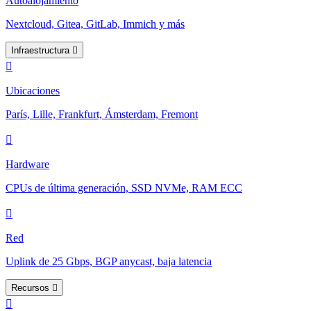
Autoalojamiento
Nextcloud, Gitea, GitLab, Immich y más
Infraestructura
Ubicaciones
París, Lille, Frankfurt, Ámsterdam, Fremont
Hardware
CPUs de última generación, SSD NVMe, RAM ECC
Red
Uplink de 25 Gbps, BGP anycast, baja latencia
Recursos