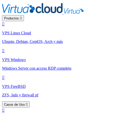
Productos
VPS Linux Cloud
Ubuntu, Debian, CentOS, Arch y más
VPS Windows
Windows Server con acceso RDP completo
VPS FreeBSD
ZFS, Jails y firewall pf
Casos de Uso