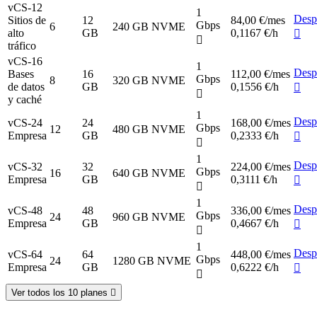
vCS-12
1
Desp
Sitios de
12
84,00 €
/mes
Gbps
6
240 GB NVME
alto
GB
0,1167 €/h
tráfico
vCS-16
1
Desp
Bases
16
112,00 €
/mes
Gbps
8
320 GB NVME
de datos
GB
0,1556 €/h
y caché
1
Desp
vCS-24
24
168,00 €
/mes
Gbps
12
480 GB NVME
Empresa
GB
0,2333 €/h
1
Desp
vCS-32
32
224,00 €
/mes
Gbps
16
640 GB NVME
Empresa
GB
0,3111 €/h
1
Desp
vCS-48
48
336,00 €
/mes
Gbps
24
960 GB NVME
Empresa
GB
0,4667 €/h
1
Desp
vCS-64
64
448,00 €
/mes
Gbps
24
1280 GB NVME
Empresa
GB
0,6222 €/h
Ver todos los 10 planes