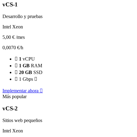
vCS-1
Desarrollo y pruebas
Intel Xeon
5,00 €
/mes
0,0070 €/h
1
vCPU
1 GB
RAM
20 GB
SSD
1 Gbps
Implementar ahora
Más popular
vCS-2
Sitios web pequeños
Intel Xeon