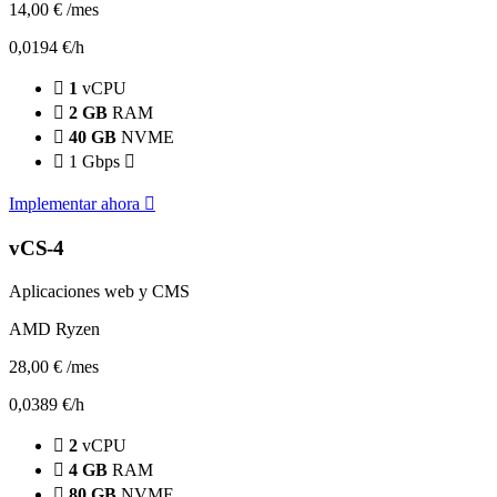
14,00 €
/mes
0,0194 €/h
1
vCPU
2 GB
RAM
40 GB
NVME
1 Gbps
Implementar ahora
vCS-4
Aplicaciones web y CMS
AMD Ryzen
28,00 €
/mes
0,0389 €/h
2
vCPU
4 GB
RAM
80 GB
NVME