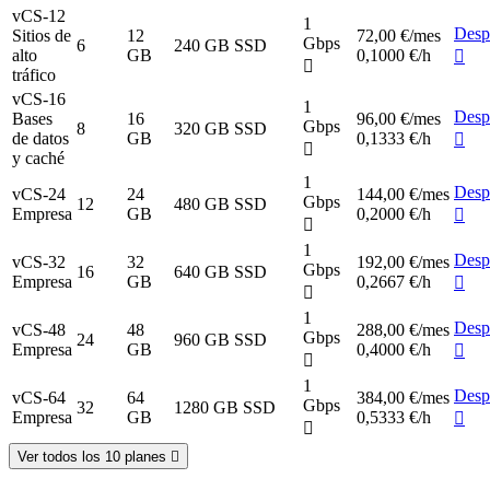
vCS-12
1
Desp
Sitios de
12
72,00 €
/mes
Gbps
6
240 GB SSD
alto
GB
0,1000 €/h
tráfico
vCS-16
1
Desp
Bases
16
96,00 €
/mes
Gbps
8
320 GB SSD
de datos
GB
0,1333 €/h
y caché
1
Desp
vCS-24
24
144,00 €
/mes
Gbps
12
480 GB SSD
Empresa
GB
0,2000 €/h
1
Desp
vCS-32
32
192,00 €
/mes
Gbps
16
640 GB SSD
Empresa
GB
0,2667 €/h
1
Desp
vCS-48
48
288,00 €
/mes
Gbps
24
960 GB SSD
Empresa
GB
0,4000 €/h
1
Desp
vCS-64
64
384,00 €
/mes
Gbps
32
1280 GB SSD
Empresa
GB
0,5333 €/h
Ver todos los 10 planes