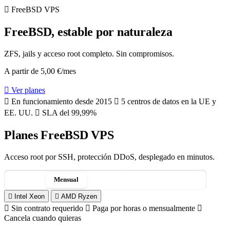
FreeBSD VPS
FreeBSD, estable por naturaleza
ZFS, jails y acceso root completo. Sin compromisos.
A partir de
5,00 €
/mes
Ver planes
En funcionamiento desde 2015
5 centros de datos en la UE y
EE. UU.
SLA del 99,99%
Planes FreeBSD VPS
Acceso root por SSH, protección DDoS, desplegado en minutos.
-5%
-10%
-15%
Por hora
Mensual
3 meses
6 meses
12 meses
Intel Xeon
AMD Ryzen
Sin contrato requerido
Paga por horas o mensualmente
Cancela cuando quieras