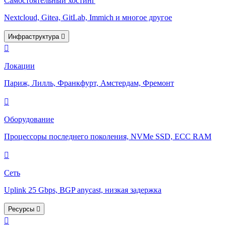
Самостоятельный хостинг
Nextcloud, Gitea, GitLab, Immich и многое другое
Инфраструктура
Локации
Париж, Лилль, Франкфурт, Амстердам, Фремонт
Оборудование
Процессоры последнего поколения, NVMe SSD, ECC RAM
Сеть
Uplink 25 Gbps, BGP anycast, низкая задержка
Ресурсы