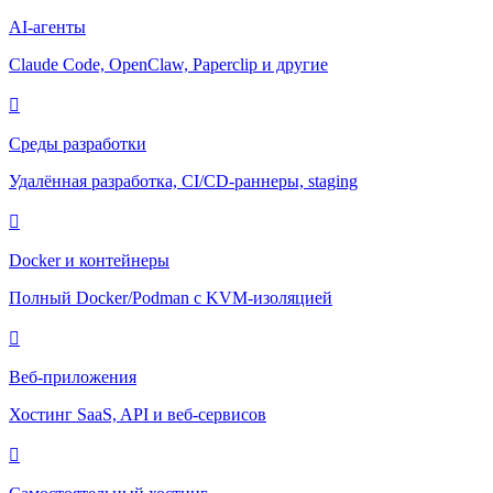
AI-агенты
Claude Code, OpenClaw, Paperclip и другие
Среды разработки
Удалённая разработка, CI/CD-раннеры, staging
Docker и контейнеры
Полный Docker/Podman с KVM-изоляцией
Веб-приложения
Хостинг SaaS, API и веб-сервисов